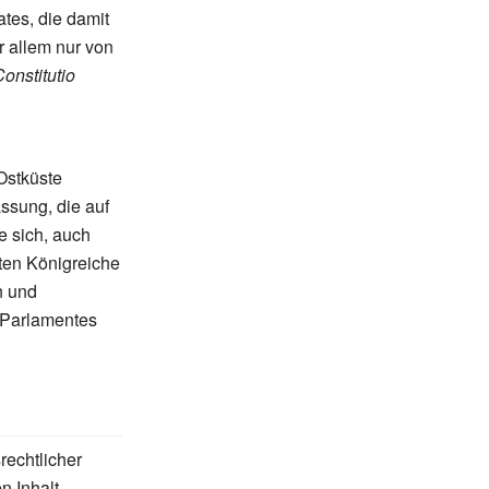
tes, die damit
 allem nur von
onstitutio
Ostküste
ssung, die auf
e sich, auch
sten Königreiche
n und
s Parlamentes
rechtlicher
n Inhalt