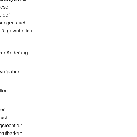
iese
e der
assungen auch
 für gewöhnlich
 zur Änderung
e Vorgaben
ten.
er
auch
gsrecht
für
prüfbarkeit