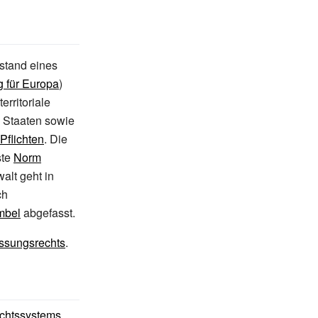
stand eines
g für Europa
)
erritoriale
n Staaten sowie
Pflichten
. Die
ste
Norm
alt geht in
ch
mbel
abgefasst.
ssungsrechts
.
chtssystems