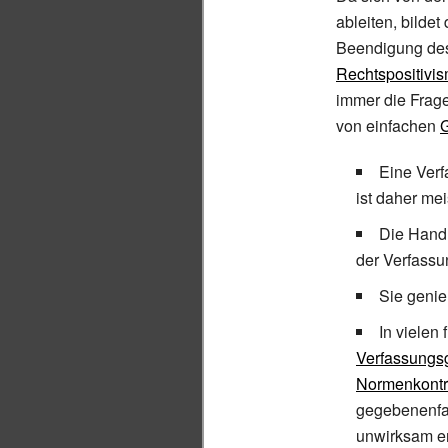
ableiten, bilde
Beendigung des 
Rechtspositivi
immer die Frage
von einfachen
Eine Verf
ist daher me
Die Hand
der Verfass
Sie geni
In vielen
Verfassungsg
Normenkontr
gegebenenfa
unwirksam e