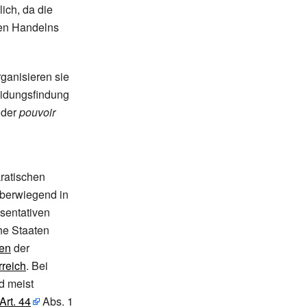
ich, da die
hen Handelns
ganisieren sie
eidungsfindung
e der
pouvoir
ratischen
überwiegend in
äsentativen
he Staaten
nen
der
rreich
. Bei
d meist
Art.
44
Abs.
1