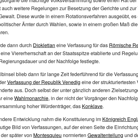
gsorgane die mächtige Volksversammlung sowie einen Rat der 5
lt auch weitere Regelungen zur Besetzung der Gerichte und z
Gewalt. Diese wurde in einem Rotationsverfahren ausgeübt, es
politischer Ämter durch Wahlen, sowie in einem großen Maß di
ren.
rde dann durch
Diokletian
eine Verfassung für das
Römische Re
e eine Viererherrschaft an der Staatsspitze etablierte und Rege
Regierungsdauer und der Nachfolge festlegte.
albinsel blieb dann für lange Zeit federführend für die Verfassu
 der
Verfassung der Republik Venedig
eine der strukturierteste
underte aus. Doch selbst der unter gänzlich anderen Zielsetzun
r eine
Wahlmonarchie
, in der nicht der Vorgänger den Nachfol
ersammlung hoher Würdenträger, das
Konklave
.
andere Entwicklung nahm die Konstituierung im
Königreich Eng
utige Bild von Verfassungen, auf der einen Seite die Einrichtung
t der später von
Montesquieu
normierten
Gewaltenteilung
und d