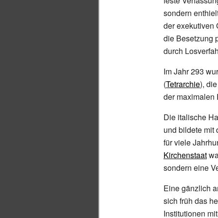
feste Verfassun
sondern enthie
der exekutiven 
die Besetzung 
durch Losverfah
Im Jahr 293 wu
(
Tetrarchie
), di
der maximalen 
Die italische H
und bildete mit
für viele Jahrh
Kirchenstaat
wa
sondern eine V
Eine gänzlich 
sich früh das he
Institutionen mi