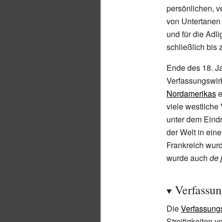
persönlichen, v
von Untertanen 
und für die Adl
schließlich bis
Ende des 18.
J
Verfassungswirk
Nordamerikas
e
viele westliche
unter dem Eindr
der Welt in ein
Frankreich wur
wurde auch
de 
Verfassun
Die
Verfassungs
Streitigkeiten 