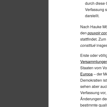
durch diese 
Verfassung s
darstellt.
Nach Hauke Möl
den
pouvoir con
stattfindet. Zu
constitué
insges
Erste oder völl
Versammlunge
Staaten vom Vol
Europa
– der M
Demokratien ist
sehen aber auc
Verfassung vor
Änderungen der
bestimmte qualif