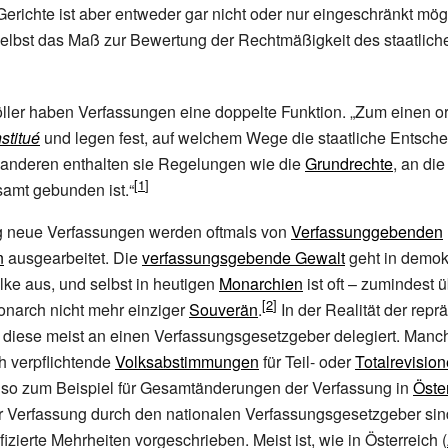
Gerichte ist aber entweder gar nicht oder nur eingeschränkt mögl
elbst das Maß zur Bewertung der Rechtmäßigkeit des staatlic
ler haben Verfassungen eine doppelte Funktion. „Zum einen or
stitué
und legen fest, auf welchem Wege die staatliche Entsch
m anderen enthalten sie Regelungen wie die
Grundrechte
, an di
amt gebunden ist.“
ig neue Verfassungen werden oftmals von
Verfassunggebenden
n
ausgearbeitet. Die
verfassungsgebende Gewalt
geht in demok
ke aus, und selbst in heutigen
Monarchien
ist oft – zumindest 
onarch nicht mehr einziger
Souverän
.
In der Realität der repr
 diese meist an einen Verfassungsgesetzgeber delegiert. Manc
h verpflichtende
Volksabstimmungen
für Teil- oder
Totalrevisio
, so zum Beispiel für Gesamtänderungen der Verfassung in
Öste
 Verfassung durch den nationalen Verfassungsgesetzgeber sin
izierte Mehrheiten vorgeschrieben. Meist ist, wie in Österreich (