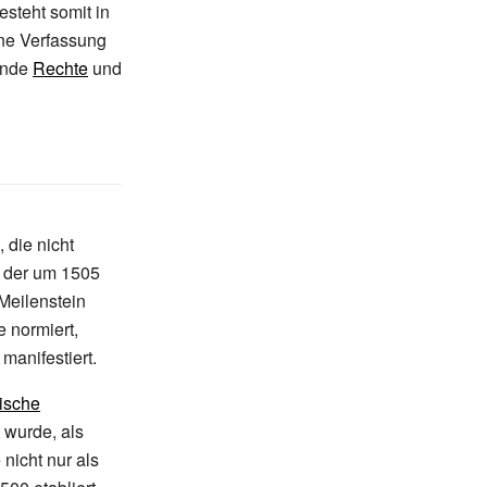
steht somit in
ne Verfassung
gende
Rechte
und
 die nicht
, der um 1505
 Meilenstein
 normiert,
manifestiert.
tische
 wurde, als
 nicht nur als