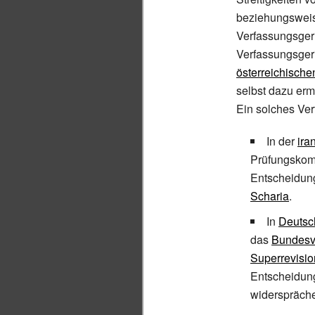
beziehungsweis
Verfassungsger
Verfassungsgeri
österreichische
selbst dazu erm
Ein solches Ver
In der
ira
Prüfungskomp
Entscheidung
Scharia
.
In
Deutsc
das
Bundesv
Superrevisio
Entscheidun
widerspräche