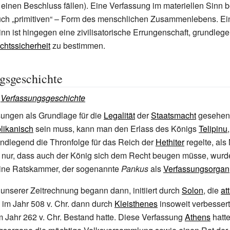
inen Beschluss fällen). Eine Verfassung im materiellen Sinn be
uch „primitiven“ – Form des menschlichen Zusammenlebens. Ei
inn ist hingegen eine zivilisatorische Errungenschaft, grundle
chtssicherheit
zu bestimmen.
gsgeschichte
:
Verfassungsgeschichte
ungen als Grundlage für die
Legalität
der
Staatsmacht
gesehen,
likanisch
sein muss, kann man den Erlass des Königs
Telipinu
undlegend die Thronfolge für das Reich der
Hethiter
regelte, als
 nur, dass auch der König sich dem Recht beugen müsse, wurde
ine Ratskammer, der sogenannte
Pankus
als
Verfassungsorgan
 unserer Zeitrechnung begann dann, initiiert durch
Solon
, die
at
e im Jahr 508 v. Chr. dann durch
Kleisthenes
insoweit verbessert
m Jahr 262 v. Chr. Bestand hatte. Diese Verfassung
Athens
hatte