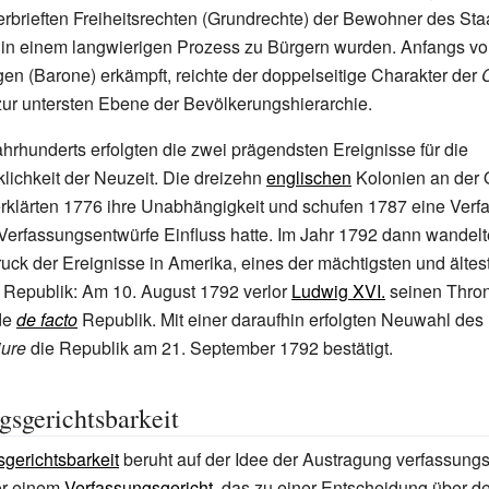
erbrieften Freiheitsrechten (Grundrechte) der Bewohner des Staa
in einem langwierigen Prozess zu Bürgern wurden. Anfangs vor
igen (Barone) erkämpft, reichte der doppelseitige Charakter der
C
 zur untersten Ebene der Bevölkerungshierarchie.
ahrhunderts erfolgten die zwei prägendsten Ereignisse für die
lichkeit der Neuzeit. Die dreizehn
englischen
Kolonien an der 
rklärten 1776 ihre Unabhängigkeit und schufen 1787 eine Verfa
 Verfassungsentwürfe Einfluss hatte. Im Jahr 1792 dann wandelt
uck der Ereignisse in Amerika, eines der mächtigsten und älte
e Republik: Am 10. August 1792 verlor
Ludwig XVI.
seinen Thro
de
de facto
Republik. Mit einer daraufhin erfolgten Neuwahl de
jure
die Republik am 21. September 1792 bestätigt.
gsgerichtsbarkeit
gerichtsbarkeit
beruht auf der Idee der Austragung verfassungs
vor einem
Verfassungsgericht
, das zu einer Entscheidung über de