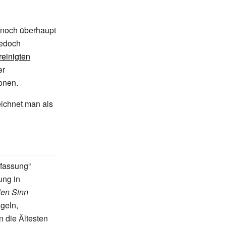
 noch überhaupt
jedoch
reinigten
er
tonen.
eichnet man als
rfassung“
ung in
len Sinn
geln,
n die Ältesten