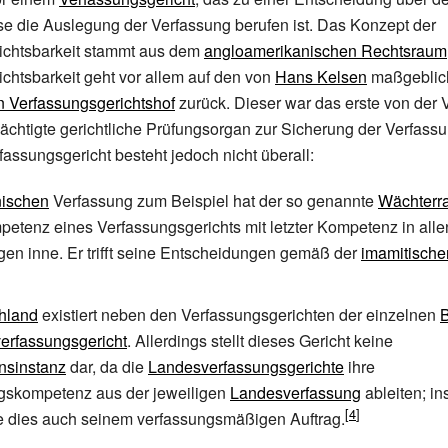
e die Auslegung der Verfassung berufen ist. Das Konzept der
ichtsbarkeit stammt aus dem
angloamerikanischen Rechtsraum
chtsbarkeit geht vor allem auf den von
Hans Kelsen
maßgeblich
n Verfassungsgerichtshof
zurück. Dieser war das erste von der 
ächtigte gerichtliche Prüfungsorgan zur Sicherung der Verfassu
fassungsgericht besteht jedoch nicht überall:
nischen
Verfassung zum Beispiel hat der so genannte
Wächterra
etenz eines Verfassungsgerichts mit letzter Kompetenz in alle
en inne. Er trifft seine Entscheidungen gemäß der
imamitische
hland
existiert neben den Verfassungsgerichten der einzelnen
erfassungsgericht
. Allerdings stellt dieses Gericht keine
nsinstanz
dar, da die
Landesverfassungsgerichte
ihre
gskompetenz aus der jeweiligen
Landesverfassung
ableiten; i
 dies auch seinem verfassungsmäßigen Auftrag.