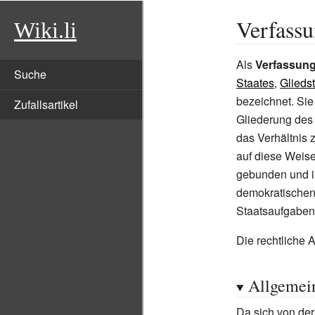
Verfass
Wiki.li
Als
Verfassun
Suche
Staates
,
Glieds
bezeichnet. Si
Zufallsartikel
Gliederung des
das Verhältnis
auf diese Weis
gebunden und 
demokratische
Staatsaufgaben
Die rechtliche
Allgemei
Da sich von de