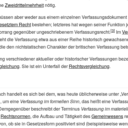
ine
Zweidrittelmehrheit
nötig.
üssen aber weder aus einem einzelnen Verfassungsdokument
esetztem Recht
bestehen; letzteres hat wegen seiner Funktion 
Vorrang gegenüber ungeschriebenem Verfassungsrecht.
Im
Ve
eht die Verfassung etwa aus einer Reihe historisch gewachsen
die den nichtstatischen Charakter der britischen Verfassung be
g verschiedener aktueller oder historischer Verfassungen bez
gleichung
. Sie ist ein Unterfall der
Rechtsvergleichung
.
h handelt es sich bei dem, was heute üblicherweise unter „Ve
d, um eine
Verfassung im formellen Sinn
, das heißt eine Verfass
Demgegenüber beschreibt der Terminus
Verfassung im materiel
e
Rechtsnormen
, die Aufbau und Tätigkeit des
Gemeinwesens
re
n, ob sie in Gesetzesform positiviert sind (beispielsweise wen