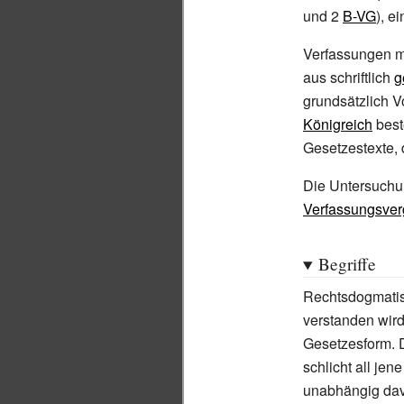
und 2
B-VG
), e
Verfassungen m
aus schriftlich
g
grundsätzlich 
Königreich
best
Gesetzestexte, 
Die Untersuchun
Verfassungsver
Begriffe
Rechtsdogmatisc
verstanden wir
Gesetzesform. 
schlicht all jen
unabhängig davo