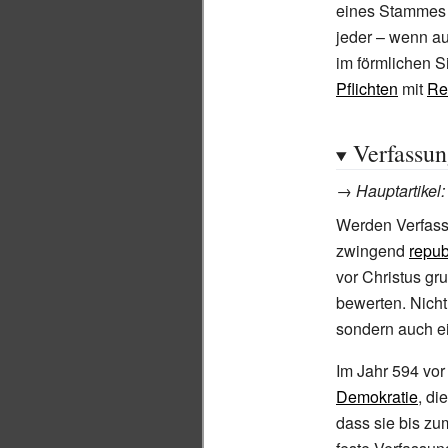
eines Stammes e
jeder – wenn a
im förmlichen S
Pflichten
mit
Re
Verfassun
→
Hauptartikel
Werden Verfass
zwingend
repub
vor Christus gr
bewerten. Nicht
sondern auch e
Im Jahr 594 vor
Demokratie
, di
dass sie bis zu