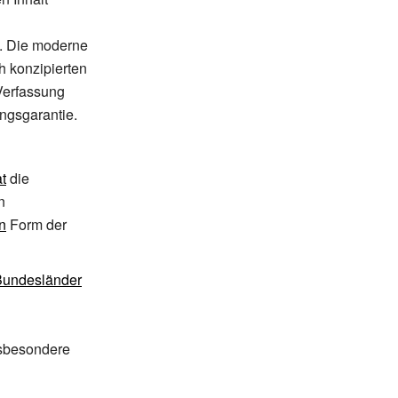
. Die moderne
 konzipierten
Verfassung
ngsgarantie.
t
die
n
n
Form der
Bundesländer
nsbesondere