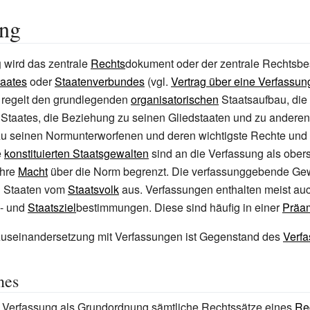
ung
g
wird das zentrale
Rechts
dokument oder der zentrale Rechtsbe
taates
oder
Staatenverbundes
(vgl.
Vertrag über eine Verfassun
e regelt den grundlegenden
organisatorischen
Staatsaufbau, die t
 Staates, die Beziehung zu seinen Gliedstaaten und zu andere
 zu seinen Normunterworfenen und deren wichtigste Rechte und
e
konstituierten Staatsgewalten
sind an die Verfassung als ober
ihre
Macht
über die Norm begrenzt. Die verfassunggebende Gew
n Staaten vom
Staatsvolk
aus. Verfassungen enthalten meist au
- und
Staatsziel
bestimmungen. Diese sind häufig in einer
Präa
 Auseinandersetzung mit Verfassungen ist Gegenstand des
Verfa
nes
r Verfassung als Grundordnung sämtliche Rechtssätze eines
Re