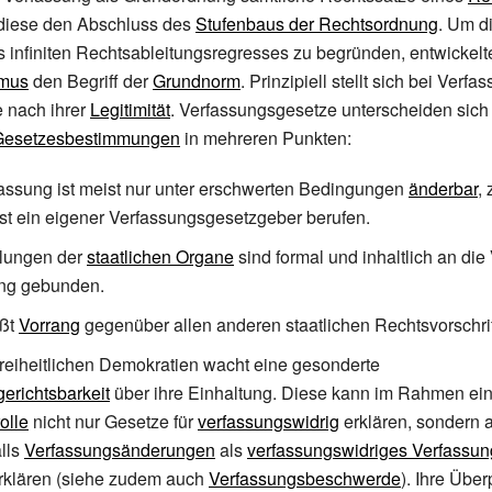
t diese den Abschluss des
Stufenbaus der Rechtsordnung
. Um d
infiniten Rechtsableitungsregresses zu begründen, entwickelt
smus
den Begriff der
Grundnorm
. Prinzipiell stellt sich bei Verf
 nach ihrer
Legitimität
. Verfassungsgesetze unterscheiden sich
Gesetzesbestimmungen
in mehreren Punkten:
assung ist meist nur unter erschwerten Bedingungen
änderbar
,
ist ein eigener Verfassungsgesetzgeber berufen.
lungen der
staatlichen Organe
sind formal und inhaltlich an di
ung gebunden.
eßt
Vorrang
gegenüber allen anderen staatlichen Rechtsvorschrif
 freiheitlichen Demokratien wacht eine gesonderte
erichtsbarkeit
über ihre Einhaltung. Diese kann im Rahmen ein
olle
nicht nur Gesetze für
verfassungswidrig
erklären, sondern 
lls
Verfassungsänderungen
als
verfassungswidriges Verfassun
rklären (siehe zudem auch
Verfassungsbeschwerde
). Ihre Über