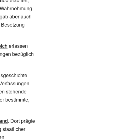
00 etabliert,
ur Wahrnehmung
 gab aber auch
e Besetzung
ich
erlassen
lungen bezüglich
ngsgeschichte
n Verfassungen
gen stehende
ger bestimmte,
land
. Dort prägte
 staatlicher
en