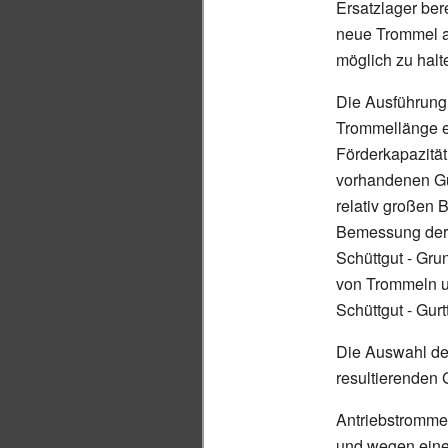
Ersatzlager ber
neue Trommel al
möglich zu halt
Die Ausführung 
Trommellänge er
Förderkapazität
vorhandenen Gur
relativ großen 
Bemessung der 
Schüttgut - Gr
von Trommeln u
Schüttgut - Gur
Die Auswahl de
resultierenden 
Antriebstromme
und wegen eines