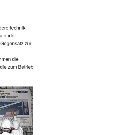
derertechnik
.
aufender
m Gegensatz zur
ehmen die
 die zum Betrieb