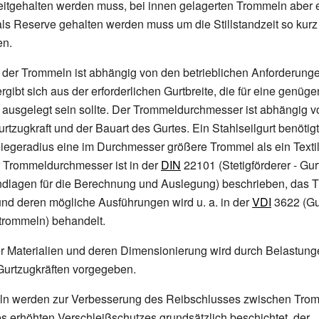
eitgehalten werden muss, bei innen gelagerten Trommeln aber 
s Reserve gehalten werden muss um die Stillstandzeit so kurz
en.
der Trommeln ist abhängig von den betrieblichen Anforderunge
gibt sich aus der erforderlichen Gurtbreite, die für eine genüg
 ausgelegt sein sollte. Der Trommeldurchmesser ist abhängig vo
tzugkraft und der Bauart des Gurtes. Ein Stahlseilgurt benöti
Biegeradius eine im Durchmesser größere Trommel als ein Textil
Trommeldurchmesser ist in der
DIN
22101 (Stetigförderer - Gurt
undlagen für die Berechnung und Auslegung) beschrieben, das
nd deren mögliche Ausführungen wird u.
a. in der
VDI
3622 (Gur
ttrommeln) behandelt.
r Materialien und deren Dimensionierung wird durch Belastun
Gurtzugkräften vorgegeben.
ln werden zur Verbesserung des Reibschlusses zwischen Trom
 erhöhten Verschleißschutzes grundsätzlich beschichtet, der