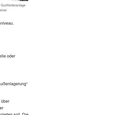
 Gurtförderanlage
einer
nniveau.
lle oder
Außenlagerung“
l über
er
nleiten soll. Die