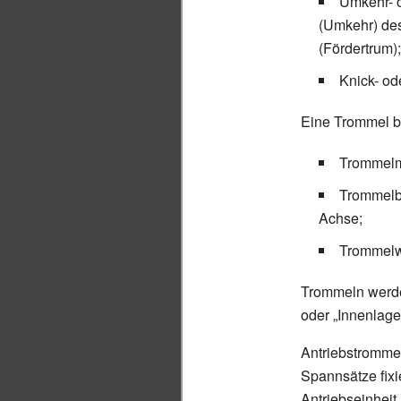
Umkehr- 
(Umkehr) des
(Fördertrum);
Knick- od
Eine Trommel be
Trommelm
Trommelbö
Achse;
Trommelw
Trommeln werde
oder „Innenlager
Antriebstrommel
Spannsätze fixi
Antriebseinheit 