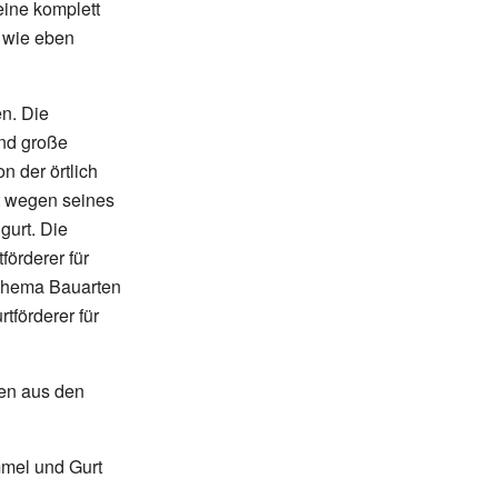
eine komplett
 wie eben
n. Die
end große
n der örtlich
gt wegen seines
gurt. Die
förderer für
 Thema Bauarten
tförderer für
gen aus den
mel und Gurt