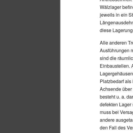
Wälzlager befin
jeweils in ein 
Längenausdehnu
diese Lagerunge
Alle anderen T
Ausführungen m
sind die räuml
Einbaustellen.
Lagergehäusen 
Platzbedarf als
Achsende über d
besteht u.
a. da
defekten Lager 
muss bei Versa
andere ausgetau
den Fall des Ve