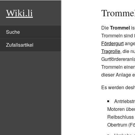
Trommel
Wiki.li
Die
Trommel
is
Suche
Trommeln sind 
Fördergurt
anget
Zufallsartikel
Tragrolle
, die 
Gurtfördereranl
Trommeln einer 
dieser Anlage er
Es werden desh
Antriebst
Motoren über
Reibschluss 
Obertrum (Fö