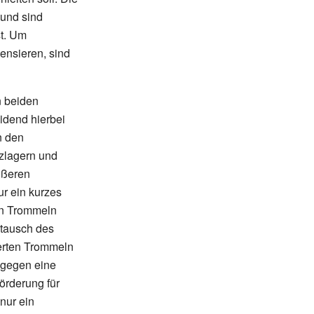
 und sind
st. Um
ensieren, sind
n beiden
idend hierbei
n den
zlagern und
ößeren
ur ein kurzes
en Trommeln
stausch des
gerten Trommeln
 gegen eine
örderung für
nur ein