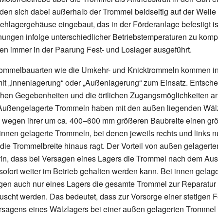
den sich dabei außerhalb der Trommel beidseitig auf der Welle
Stehlagergehäuse eingebaut, das in der Förderanlage befestigt i
ngen infolge unterschiedlicher Betriebstemperaturen zu komp
n immer in der Paarung Fest- und Loslager ausgeführt.
rommelbauarten wie die Umkehr- und Knicktrommeln kommen i
it „Innenlagerung“ oder „Außenlagerung“ zum Einsatz. Entsche
ichen Gegebenheiten und die örtlichen Zugangsmöglichkeiten a
 Außengelagerte Trommeln haben mit den außen liegenden Wäl
wegen ihrer um ca. 400–600
mm größeren Baubreite einen gr
 innen gelagerte Trommeln, bei denen jeweils rechts und links n
ie Trommelbreite hinaus ragt. Der Vorteil von außen gelagert
rin, dass bei Versagen eines Lagers die Trommel nach dem Au
sofort weiter im Betrieb gehalten werden kann. Bei innen gela
gen auch nur eines Lagers die gesamte Trommel zur Reparatur
scht werden. Das bedeutet, dass zur Vorsorge einer stetigen F
rsagens eines Wälzlagers bei einer außen gelagerten Trommel 