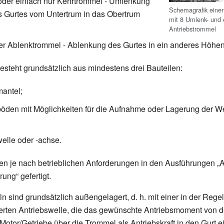
oder einfach nur Kehrtrommel - Umlenkung
Schemagrafik einer
 Gurtes vom Untertrum in das Obertrum
mit 8 Umlenk- und 
Antriebstrommel
er Ablenktrommel - Ablenkung des Gurtes in ein anderes Höhe
steht grundsätzlich aus mindestens drei Bauteilen:
antel;
den mit Möglichkeiten für die Aufnahme oder Lagerung der We
elle oder -achse.
n je nach betrieblichen Anforderungen in den Ausführungen „
ung“ gefertigt.
n sind grundsätzlich außengelagert, d.
h. mit einer in der Rege
erten Antriebswelle, die das gewünschte Antriebsmoment von d
Motor/Getriebe über die Trommel als Antriebskraft in den Gurt ei