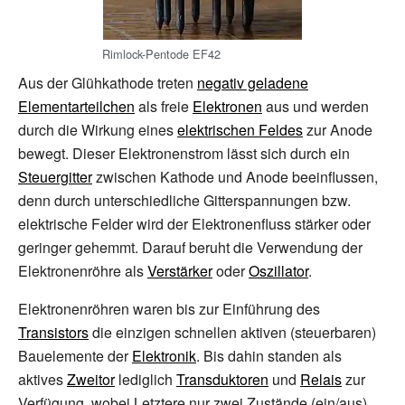
Rimlock-Pentode EF42
Aus der Glühkathode treten
negativ geladene
Elementarteilchen
als freie
Elektronen
aus und werden
durch die Wirkung eines
elektrischen Feldes
zur Anode
bewegt. Dieser Elektronenstrom lässt sich durch ein
Steuergitter
zwischen Kathode und Anode beeinflussen,
denn durch unterschiedliche Gitterspannungen bzw.
elektrische Felder wird der Elektronenfluss stärker oder
geringer gehemmt. Darauf beruht die Verwendung der
Elektronenröhre als
Verstärker
oder
Oszillator
.
Elektronenröhren waren bis zur Einführung des
Transistors
die einzigen schnellen aktiven (steuerbaren)
Bauelemente der
Elektronik
. Bis dahin standen als
aktives
Zweitor
lediglich
Transduktoren
und
Relais
zur
Verfügung, wobei Letztere nur zwei Zustände (ein/aus)