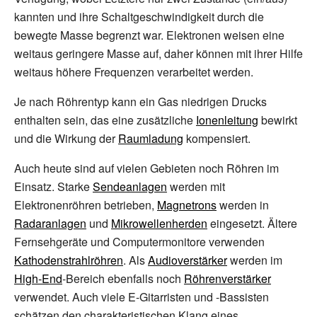
kannten und ihre Schaltgeschwindigkeit durch die
bewegte Masse begrenzt war. Elektronen weisen eine
weitaus geringere Masse auf, daher können mit ihrer Hilfe
weitaus höhere Frequenzen verarbeitet werden.
Je nach Röhrentyp kann ein Gas niedrigen Drucks
enthalten sein, das eine zusätzliche
Ionenleitung
bewirkt
und die Wirkung der
Raumladung
kompensiert.
Auch heute sind auf vielen Gebieten noch Röhren im
Einsatz. Starke
Sendeanlagen
werden mit
Elektronenröhren betrieben,
Magnetrons
werden in
Radaranlagen
und
Mikrowellenherden
eingesetzt. Ältere
Fernsehgeräte und Computermonitore verwenden
Kathodenstrahlröhren
. Als
Audioverstärker
werden im
High-End
-Bereich ebenfalls noch
Röhrenverstärker
verwendet. Auch viele E-Gitarristen und -Bassisten
schätzen den charakteristischen Klang eines