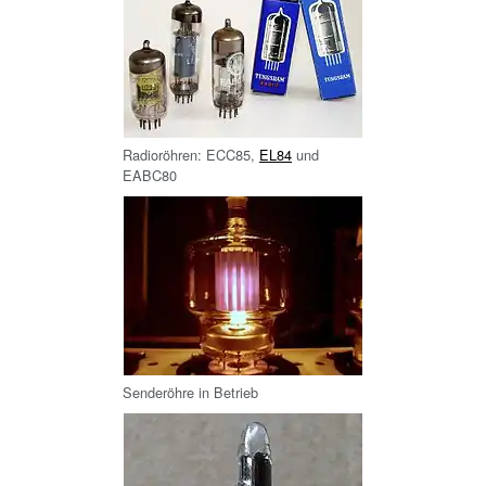
Radioröhren: ECC85,
EL84
und
EABC80
Senderöhre in Betrieb