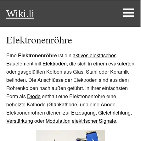
Wiki.li
Elektronenröhre
Eine
Elektronenröhre
ist ein
aktives elektrisches
Bauelement
mit
Elektroden
, die sich in einem
evakuierten
oder gasgefüllten Kolben aus Glas, Stahl oder Keramik
befinden. Die Anschlüsse der Elektroden sind aus dem
Röhrenkolben nach außen geführt. In ihrer einfachsten
Form als
Diode
enthält eine Elektronenröhre eine
beheizte
Kathode
(
Glühkathode
) und eine
Anode
.
Elektronenröhren dienen zur
Erzeugung
,
Gleichrichtung
,
Verstärkung
oder
Modulation
elektrischer Signale
.