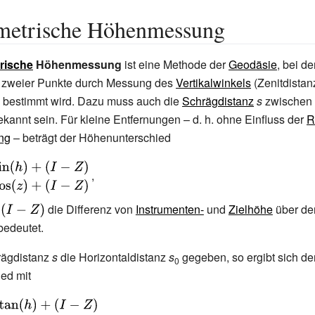
metrische Höhenmessung
rische
Höhenmessung
ist eine Methode der
Geodäsie
, bei de
zweier Punkte durch Messung des
Vertikalwinkels
(Zenitdistan
) bestimmt wird. Dazu muss auch die
Schrägdistanz
s
zwischen
annt sein. Für kleine Entfernungen – d.
h. ohne Einfluss der
R
ng
– beträgt der Höhenunterschied
,
ed}\Delta
n(h)+(I-
m
{\displaystyle
die Differenz von
Instrumenten-
und
Zielhöhe
über de
\cos(z)+
(I-Z)}
edeutet.
ned}}}
hrägdistanz
s
die Horizontaldistanz
s
gegeben, so ergibt sich de
0
ed mit
.