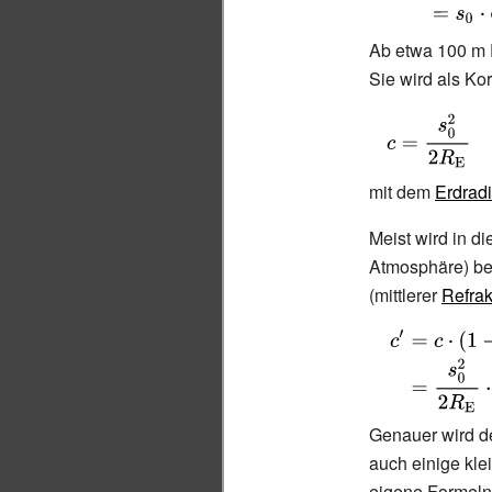
{\begin{align
H&=s_{0}\cdo
Ab etwa 100
m 
\tan(h)+(I-
Sie wird als Kor
Z)\\&=s_{0}\c
{\displaystyle
\cos(z)+(I-
c={\frac
Z)\end{aligne
{s_{0}^{2}}
mit dem
Erdrad
{2R_{\mathr
Meist wird in d
{E} }}}}
Atmosphäre) ber
(mittlerer
Refrak
{\displaystyle
{\begin{align
(1-k)\\&={\frac
{2R_{\mathrm 
Genauer wird d
(1-k)\end{alig
auch einige kle
eigene Formeln,