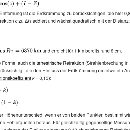
ed}\Delta
t
Entfernung ist die Erdkrümmung zu berücksichtigen, die hier 0,
rektion
c
zu
Δ
H
addiert und wächst quadratisch mit der Distanz:
dot
d}}}
ius
{\displaystyle
und erreicht für 1
km bereits rund 8
cm.
m
R_{\mathrm {E}
ie Formel auch die
terrestrische Refraktion
(Strahlenbrechung in 
}=6370\,\mathrm
ücksichtigt, die den Einfluss der Erdkrümmung um etwa ein Ach
{km} }
tionskoeffizient
k
=
0,13):
ed}c'&=c\cdot
 {s_{0}^{2}}
{E} }}}\cdot
er Höhenunterschied, wenn er von beiden Punkten bestimmt wir
ned}}}
ine Fehlerquellen heraus. Für gleichzeitig-gegenseitige Messun
 in denen der Einfluss eines von
0,13 abweichenden Refraktion