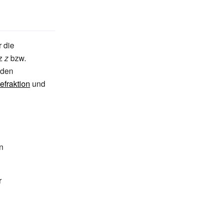
r die
z
z
bzw.
 den
efraktion
und
n
r