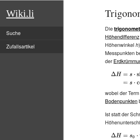
Trigono
Wiki.li
Die
trigonomet
Suche
Höhendifferenz
Höhenwinkel
h
Zufallsartikel
Messpunkten bek
der
Erdkrümmu
{\displaystyle
{\begin{align
H&=s\cdot \si
wobei der Ter
Z)\\&=s\cdot 
Bodenpunkten
b
(I-Z)\end{alig
Ist statt der Sc
Höhenunterschi
{\displaystyle