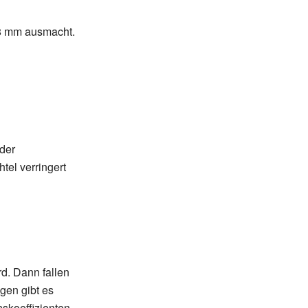
8
mm ausmacht.
der
tel verringert
d. Dann fallen
gen gibt es
skoeffizienten