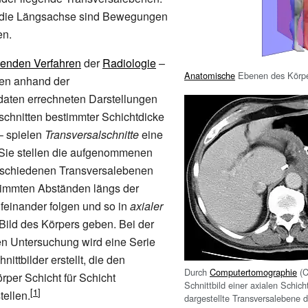
die Längsachse sind Bewegungen
en.
benden Verfahren
der
Radiologie
–
Anatomische
Ebenen des Körp
en anhand der
aten errechneten Darstellungen
schnitten bestimmter Schichtdicke
 – spielen
Transversalschnitte
eine
 Sie stellen die aufgenommenen
erschiedenen Transversalebenen
stimmten Abständen längs der
feinander folgen und so in
axialer
Bild des Körpers geben. Bei der
n Untersuchung wird eine Serie
nittbilder erstellt, die den
Durch
Computertomographie
(C
rper Schicht für Schicht
Schnittbild einer axialen Schich
tellen.
dargestellte Transversalebene 