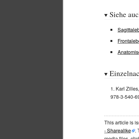
Siehe au
Sagittale
Frontale
Anatomis
Einzelna
Karl Zilles
978-3-540-69
This article is 
- Sharealike
.
media files, cl