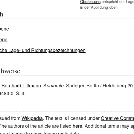
Oberbauchs
entspricht der Lag
in der Abbildung oben
ch
bene
bene
che Lage- und Richtungsbezeichnungen
chweise
,
Bernhard Tillmann
:
Anatomie.
Springer, Berlin / Heidelberg 2
483-0, S.
3.
issued from
Wikipedia
. The text is licensed under
Creative Common
 The authors of the article are listed
here
. Additional terms may ap
ick on images to show image meta data.