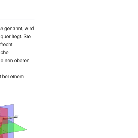
ne
genannt, wird
uer liegt. Sie
frecht
lche
n einen oberen
t bei einem