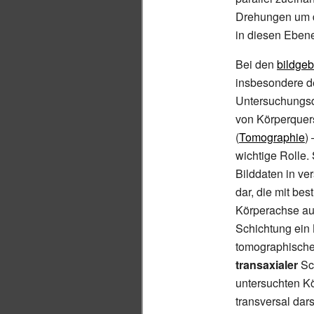
Drehungen um 
in diesen Eben
Bei den
bildge
insbesondere d
Untersuchungsd
von Körperquer
(
Tomographie
)
wichtige Rolle.
Bilddaten in v
dar, die mit be
Körperachse au
Schichtung ein 
tomographische
transaxialer
Sch
untersuchten Kö
transversal dars