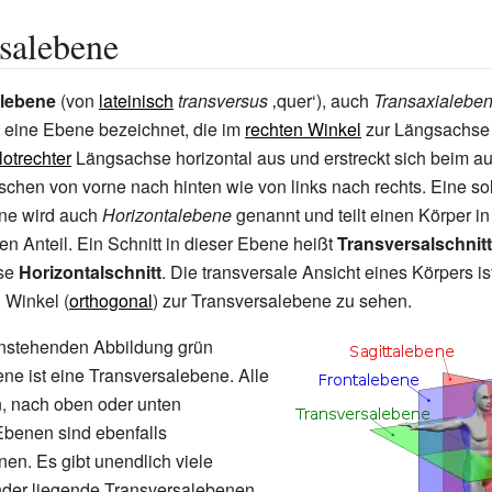
salebene
lebene
(von
lateinisch
transversus
‚quer‘), auch
Transaxialebe
eine Ebene bezeichnet, die im
rechten Winkel
zur Längsachse q
lotrechter
Längsachse horizontal aus und erstreckt sich beim au
hen von vorne nach hinten wie von links nach rechts. Eine so
ne wird auch
Horizontalebene
genannt und teilt einen Körper i
en Anteil. Ein Schnitt in dieser Ebene heißt
Transversalschnitt
se
Horizontalschnitt
. Die transversale Ansicht eines Körpers is
 Winkel (
orthogonal
) zur Transversalebene zu sehen.
enstehenden Abbildung grün
ene ist eine Transversalebene. Alle
en, nach oben oder unten
benen sind ebenfalls
en. Es gibt unendlich viele
nder liegende Transversalebenen.