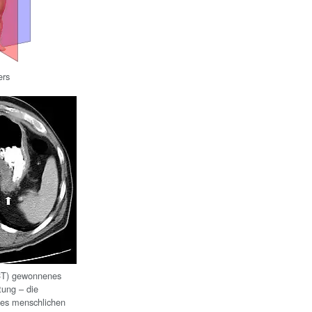
ers
T) gewonnenes
tung – die
des menschlichen