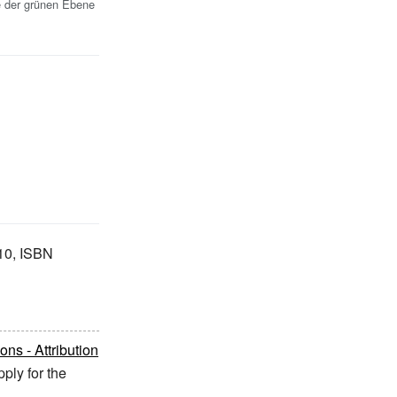
e der grünen Ebene
010, ISBN
s - Attribution
ply for the