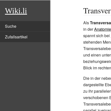
Transver
Wiki.li
Als
Transversa
Suche
in der
Anatomie
spannt sich bei
Zufallsartikel
stehenden Mensc
Transversalebe
und einen unter
beziehungswei
Blick im rechten
Die in der neb
dargestellte Eb
zu ihr parallel
verschobenen E
Transversaleben
parallel zueina