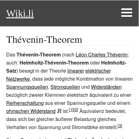
Wiki.li
Thévenin-Theorem
Das
Thévenin-Theorem
(nach
Léon Charles Thévenin
;
auch:
Helmholtz-Thévenin-Theorem
oder
Helmholtz-
Satz
) besagt in der Theorie
linearer
elektrischer
Netzwerke
, dass jede mögliche Kombination von linearen
Spannungsquellen
,
Stromquellen
und
Widerständen
bezüglich zweier Klemmen elektrisch äquivalent zu einer
Reihenschaltung
aus einer Spannungsquelle und einem
ohmschen Widerstand
{\displaystyle
ist.
Äquivalenz bedeutet,
dass sich bei gleicher äußerer Belastung gleiches
R}
Verhalten von Spannung und Stromstärke einstellt.