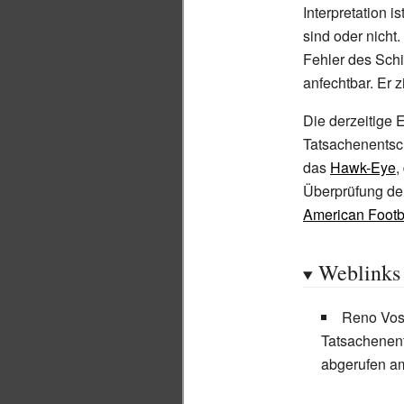
Interpretation i
sind oder nicht
Fehler des Schi
anfechtbar. Er 
Die derzeitige 
Tatsachenentsc
das
Hawk-Eye
,
Überprüfung der
American Footb
Weblinks
Reno Vos
Tatsachenen
abgerufen a