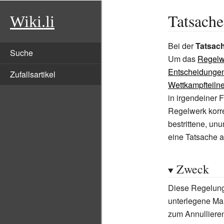
Tatsach
Wiki.li
Bei der
Tatsac
Suche
Um das
Regelw
Entscheidunge
Zufallsartikel
Wettkampfteiln
in irgendeiner 
Regelwerk korre
bestrittene, un
eine Tatsache a
Zweck
Diese Regelung 
unterlegene Man
zum Annulliere