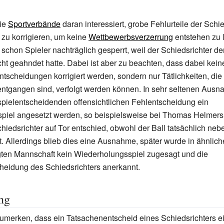
die
Sportverbände
daran interessiert, grobe Fehlurteile der Schie
zu korrigieren, um keine
Wettbewerbsverzerrung
entstehen zu 
chon Spieler nachträglich gesperrt, weil der Schiedsrichter de
ht geahndet hatte. Dabei ist aber zu beachten, dass dabei kein
ntscheidungen korrigiert werden, sondern nur Tätlichkeiten, di
entgangen sind, verfolgt werden können. In sehr seltenen Ausn
spielentscheidenden offensichtlichen Fehlentscheidung ein
piel angesetzt werden, so beispielsweise bei Thomas Helmer
chiedsrichter auf Tor entschied, obwohl der Ball tatsächlich ne
. Allerdings blieb dies eine Ausnahme, später wurde in ähnlich
gten Mannschaft kein Wiederholungsspiel zugesagt und die
heidung des Schiedsrichters anerkannt.
ng
zumerken, dass ein Tatsachenentscheid eines Schiedsrichters e