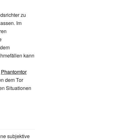
dsrichter zu
lassen. Im
ren
e
e dem
ahmefällen kann
s
Phantomtor
ben dem Tor
en Situationen
ine subjektive