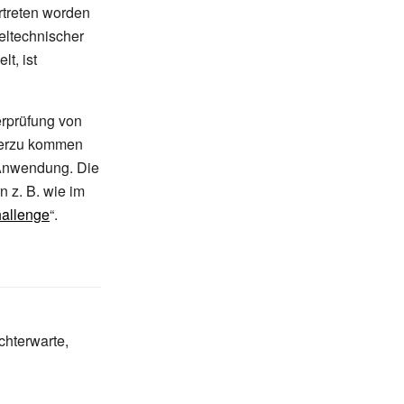
ertreten worden
geltechnischer
t, ist
erprüfung von
ierzu kommen
 Anwendung. Die
n z.
B. wie im
allenge
“.
chterwarte
,