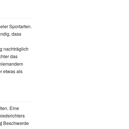
eler Sportarten.
ndig, dass
 nachträglich
chter das
n niemandem
r etwas als
ten. Eine
iedsrichters
t
Beschwerde