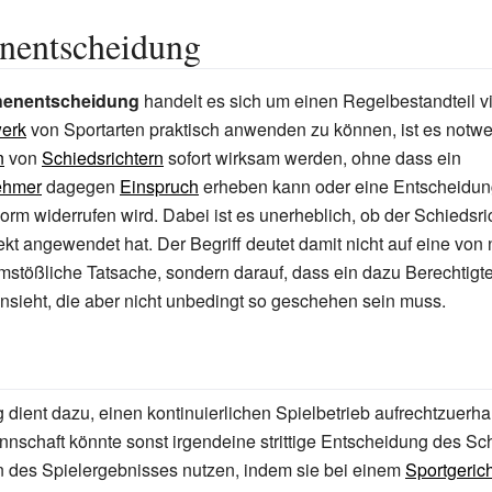
enentscheidung
henentscheidung
handelt es sich um einen Regelbestandteil vi
erk
von Sportarten praktisch anwenden zu können, ist es notwe
n
von
Schiedsrichtern
sofort wirksam werden, ohne dass ein
ehmer
dagegen
Einspruch
erheben kann oder eine Entscheidung
Form widerrufen wird. Dabei ist es unerheblich, ob der Schiedsri
kt angewendet hat. Der Begriff deutet damit nicht auf eine vo
umstößliche Tatsache, sondern darauf, dass ein dazu Berechtigte
nsieht, die aber nicht unbedingt so geschehen sein muss.
dient dazu, einen kontinuierlichen
Spielbetrieb
aufrechtzuerhal
nschaft könnte sonst irgendeine strittige Entscheidung des Sch
n des Spielergebnisses nutzen, indem sie bei einem
Sportgerich