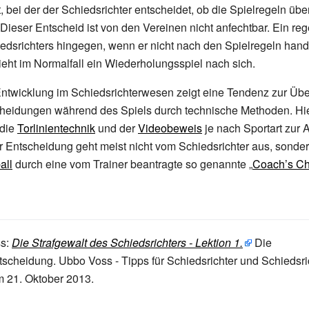
st, bei der der Schiedsrichter entscheidet, ob die Spielregeln üb
. Dieser Entscheid ist von den Vereinen nicht anfechtbar. Ein re
edsrichters hingegen, wenn er nicht nach den Spielregeln handel
zieht im Normalfall ein Wiederholungsspiel nach sich.
Entwicklung im Schiedsrichterwesen zeigt eine Tendenz zur Üb
heidungen während des Spiels durch technische Methoden. H
 die
Torlinientechnik
und der
Videobeweis
je nach Sportart zur
 Entscheidung geht meist nicht vom Schiedsrichter aus, sonder
all
durch eine vom Trainer beantragte so genannte „
Coach’s Ch
s:
Die Strafgewalt des Schiedsrichters - Lektion 1.
Die
tscheidung.
Ubbo Voss - Tipps für Schiedsrichter und Schiedsri
m 21.
Oktober 2013
.