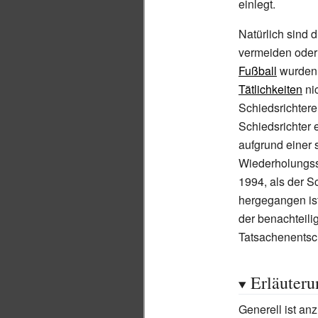
einlegt.
Natürlich sind 
vermeiden oder 
Fußball
wurden s
Tätlichkeiten
nic
Schiedsrichtere
Schiedsrichter 
aufgrund einer 
Wiederholungss
1994, als der S
hergegangen ist
der benachteili
Tatsachenentsc
Erläuteru
Generell ist an