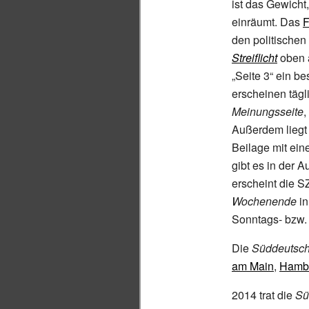
ist das Gewicht,
einräumt. Das
F
den politischen
Streiflicht
oben a
„Seite 3“ ein b
erscheinen tägl
Meinungsseite
,
Außerdem liegt
Beilage mit ein
gibt es in der 
erscheint die S
Wochenende
in
Sonntags- bzw. 
Die
Süddeutsch
am Main
,
Hamb
2014 trat die
Sü