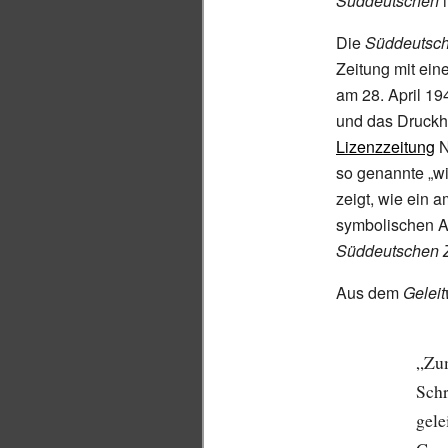
Süddeutschen
i
Die
Süddeutsc
Zeitung mit ein
am 28. April 19
und das Druckh
Lizenzzeitung
N
so genannte „w
zeigt, wie ein 
symbolischen Ak
Süddeutschen 
Aus dem
Geleit
„Zum
Schr
gele