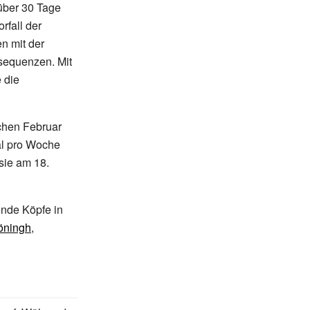
ber 30 Tage
rfall der
n mit der
nsequenzen. Mit
 die
chen Februar
l pro Woche
sie am 18.
ende Köpfe in
öningh
,