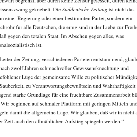
nwart begrenzt, aber durch keine Zensur gefesselt, durch kein
issenszwang geknebelt. Die
Süddeutsche Zeitung
ist nicht das
n einer Regierung oder einer bestimmten Partei, sondern ein
chrohr für alle Deutschen, die einig sind in der Liebe zur Freihe
aß gegen den totalen Staat. Im Abscheu gegen alles, was
onalsozialistisch ist.
Leiter der Zeitung, verschiedenen Parteien entstammend, glaub
nach zwölf Jahren schmachvoller Gewissensknechtung und
efohlener Lüge der gemeinsame Wille zu politischer Mündigke
Sauberkeit, zu Verantwortungsbewußtsein und Wahrhaftigkeit 
gend starke Grundlage für eine fruchtbare Zusammenarbeit bil
Wir beginnen auf schmaler Plattform mit geringen Mitteln un
geln damit die allgemeine Lage. Wir glauben, daß wir in nicht 
er Zeit auch den allmählichen Aufstieg spiegeln werden.“