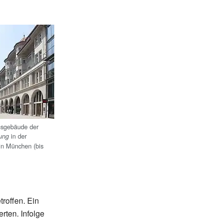
nsgebäude der
in der
ung
in München (bis
roffen. Ein
erten. Infolge