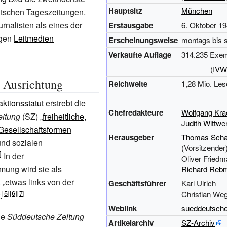
Hauptsitz
München
utschen Tageszeitungen.
urnalisten als eines der
Erstausgabe
6. Oktober
19
igen
Leitmedien
Erscheinungsweise
montags bis 
Verkaufte Auflage
314.235 Exem
(
IVW
d Ausrichtung
Reichweite
1,28
Mio. Les
ktionsstatut
erstrebt die
Chefredakteure
Wolfgang Kra
itung
(SZ) „
freiheitliche,
Judith Wittwe
Gesellschaftsformen
Herausgeber
Thomas Sch
und sozialen
(Vorsitzender
In der
Oliver Fried
ung wird sie als
Richard Reb
. „etwas links von der
Geschäftsführer
Karl Ulrich
Christian We
.
Weblink
sueddeutsche
ie
Süddeutsche Zeitung
Artikelarchiv
SZ-Archiv