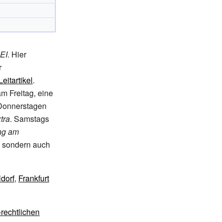
EI
. Hier
r
Leitartikel
.
am Freitag, eine
 Donnerstagen
tra
. Samstags
ng am
g, sondern auch
dorf
,
Frankfurt
-rechtlichen