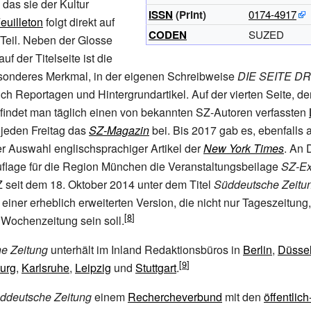
 das sie der Kultur
ISSN
(Print)
0174-4917
euilleton
folgt direkt auf
CODEN
SUZED
 Teil. Neben der Glosse
uf der Titelseite ist die
esonderes Merkmal, in der eigenen Schreibweise
DIE SEITE DR
ich Reportagen und Hintergrundartikel. Auf der vierten Seite, de
 findet man täglich einen von bekannten SZ-Autoren verfassten
 jeden Freitag das
SZ-Magazin
bei. Bis 2017 gab es, ebenfalls 
er Auswahl englischsprachiger Artikel der
New York Times
. An
Auflage für die Region München die Veranstaltungsbeilage
SZ-Ex
Z seit dem 18. Oktober 2014 unter dem Titel
Süddeutsche Zeitu
 einer erheblich erweiterten Version, die nicht nur Tageszeitun
Wochenzeitung sein soll.
e Zeitung
unterhält im Inland Redaktionsbüros in
Berlin
,
Düssel
urg
,
Karlsruhe
,
Leipzig
und
Stuttgart
.
ddeutsche Zeitung
einem
Rechercheverbund
mit den
öffentlich