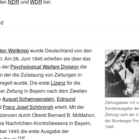
lten
NDR
und
WDR
bei.
te
ten Weltkrieg
wurde Deutschland von den
zt. Am 28. Juni 1945 erließen sie über das
 der
Psychological Warfare Division
die
 in der die Zulassung von Zeitungen in
egelt wurde. Die erste
Lizenz
für die
er Zeitung in Bayern nach dem Zweiten
e
August Schwingenstein
,
Edmund
Zeitungsleser mit e
d
Franz Josef Schöningh
erteilt. Mit der
Sonderausgabe de
nach der Ur
izenzen durch Oberst Bernard B. McMahon,
Zeitung
der Nürnberger Pro
 Nachrichten-Kontrollwesens in Bayern,
1946
ber 1945 die erste Ausgabe der