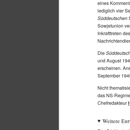
eines Kommenta
lediglich vier S
Süddeutschen
S
Sowjetunion ver
Inkrafttreten d
Nachrichtendien
Die
Süddeutsc
und August 194
erscheinen. Ans
September 19
Nicht thematisi
das NS-Regime 
Chefredakteur
Weitere Ent