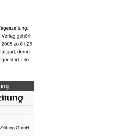
Tageszeitung
.
 Verlag
gehört,
r 2008 zu 81,25
tuttgart
, deren
eger
sind. Die
ung
 Zeitung GmbH
)