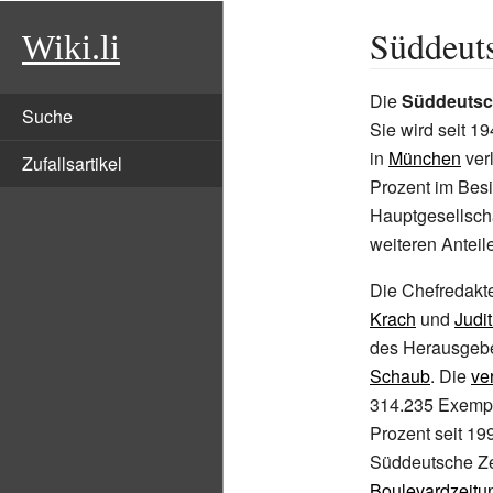
Süddeut
Wiki.li
Die
Süddeutsch
Suche
Sie wird seit 1
in
München
ver
Zufallsartikel
Prozent im Besi
Hauptgesellsch
weiteren Anteile
Die Chefredakt
Krach
und
Judi
des Herausgebe
Schaub
.
Die
ve
314.235 Exempl
Prozent seit 19
Süddeutsche Ze
Boulevardzeitu