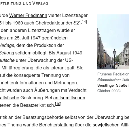
ftleitung und Verlag
urde
Werner Friedmann
vierter Lizenzträger
51 bis 1960 auch Chefredakteur der
SZ
.
den anderen Lizenzträgern wurde er
des am 25. Juli 1947 gegründeten
Verlags
, dem die Produktion der
Zeitung
seitdem obliegt. Bis August 1949
utsche
unter Überwachung der US-
ilitärregierung, die als tolerant galt. Sie
Früheres Redaktio
 auf die konsequente Trennung von
Süddeutschen Zeit
hrichteninformationen und Meinungen.
Sendlinger Straße
acht wurden auch Äußerungen mit Verdacht
Oktober 2008)
alistische
Gesinnung. Bei
antisemitischen
erten die Besatzer kritisch.
ritik an der Besatzungsbehörde selbst von der Überwachung bet
hes Thema war die Berichterstattung über die
sowjetischen
Allii