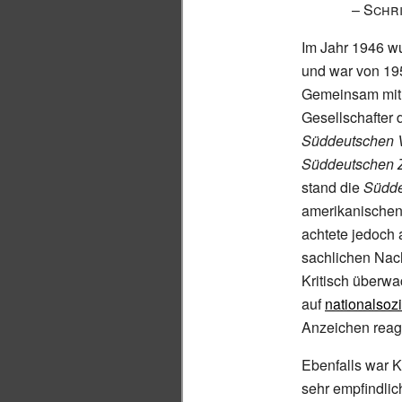
–
Schri
Im Jahr 1946 w
und war von 19
Gemeinsam mit 
Gesellschafter 
Süddeutschen 
Süddeutschen 
stand die
Südde
amerikanischen M
achtete jedoch
sachlichen Nac
Kritisch überw
auf
nationalsozi
Anzeichen reagi
Ebenfalls war K
sehr empfindlic