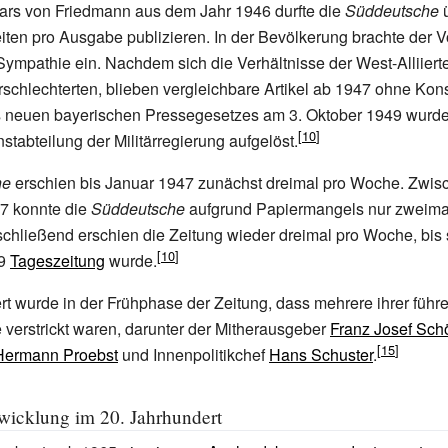
rs von Friedmann aus dem Jahr 1946 durfte die
Süddeutsche
ü
eiten pro Ausgabe publizieren. In der Bevölkerung brachte der Vo
ympathie ein. Nachdem sich die Verhältnisse der West-Alliierte
schlechterten, blieben vergleichbare Artikel ab 1947 ohne Ko
es neuen bayerischen Pressegesetzes am 3. Oktober 1949 wurde
stabteilung der Militärregierung aufgelöst.
he
erschien bis Januar 1947 zunächst dreimal pro Woche. Zwis
7 konnte die
Süddeutsche
aufgrund Papiermangels nur zweima
chließend erschien die Zeitung wieder dreimal pro Woche, bis 
49
Tageszeitung
wurde.
ert wurde in der Frühphase der Zeitung, dass mehrere ihrer führ
verstrickt waren, darunter der Mitherausgeber
Franz Josef Sch
Hermann Proebst
und Innenpolitikchef
Hans Schuster
.
wicklung im 20. Jahrhundert