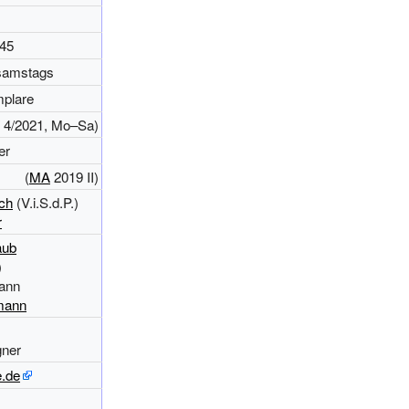
45
samstags
plare
4/2021, Mo–Sa)
er
(
MA
2019
II
)
ch
(V.i.S.d.P.)
r
aub
)
mann
mann
gner
.de