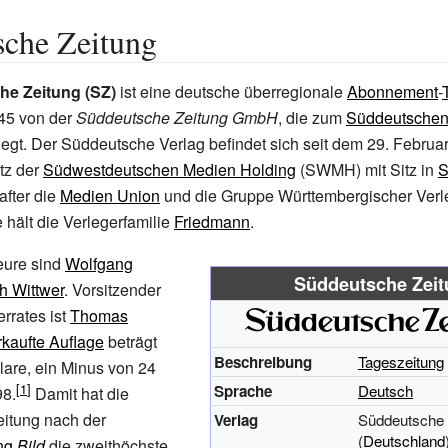
sche Zeitung
e Zeitung (SZ)
ist eine deutsche überregionale
Abonnement
-
945 von der
Süddeutsche Zeitung GmbH
, die zum
Süddeutschen
legt. Der Süddeutsche Verlag befindet sich seit dem 29. Februa
tz der
Südwestdeutschen Medien Holding
(SWMH) mit Sitz in
S
after die
Medien Union
und die
Gruppe Württembergischer Verl
 hält die Verlegerfamilie
Friedmann
.
eure sind
Wolfgang
Süddeutsche Zeit
th Wittwer
. Vorsitzender
rrates ist
Thomas
rkaufte Auflage
beträgt
Beschreibung
Tageszeitung
are, ein Minus von 24
Sprache
Deutsch
98.
Damit hat die
itung nach der
Verlag
Süddeutsche
(
Deutschland
ng
Bild
die zweithöchste