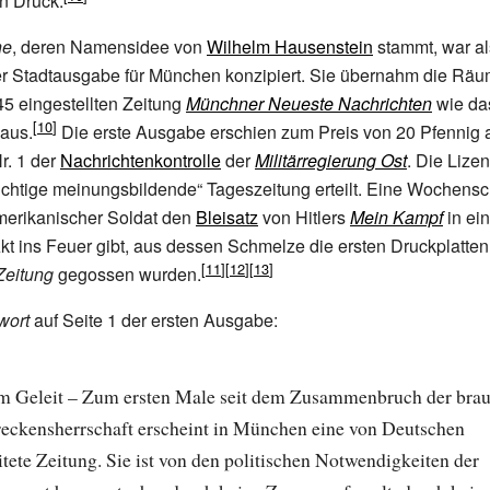
n Druck.
he
, deren Namensidee von
Wilhelm Hausenstein
stammt, war al
er Stadtausgabe für München konzipiert. Sie übernahm die Räum
45 eingestellten Zeitung
Münchner Neueste Nachrichten
wie da
aus.
Die erste Ausgabe erschien zum Preis von 20 Pfennig 
r.
1 der
Nachrichtenkontrolle
der
Militärregierung Ost
. Die Lizen
ichtige meinungsbildende“ Tageszeitung erteilt. Eine Wochens
amerikanischer Soldat den
Bleisatz
von Hitlers
Mein Kampf
in ei
t ins Feuer gibt, aus dessen Schmelze die ersten Druckplatten
Zeitung
gegossen wurden.
wort
auf Seite 1 der ersten Ausgabe:
 Geleit – Zum ersten Male seit dem Zusammenbruch der bra
eckensherrschaft erscheint in München eine von Deutschen
itete Zeitung. Sie ist von den politischen Notwendigkeiten der