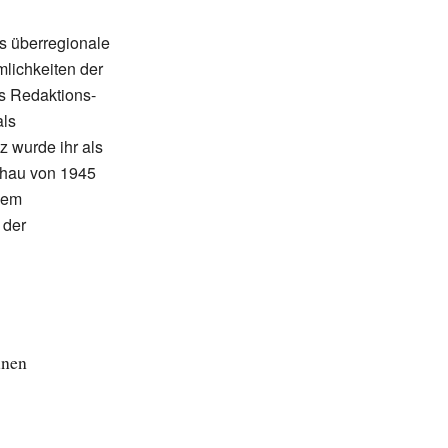
s überregionale
lichkeiten der
s Redaktions-
als
z wurde ihr als
chau von 1945
nem
 der
unen