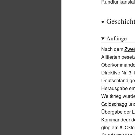
Rundfunkansta
Geschich
Anfänge
Nach dem
Zwei
Alliierten beset
Oberkommando
Direktive Nr.
3,
Deutschland ger
Herausgabe ein
Weltkrieg wurd
Goldschagg
un
Übergabe der L
Kommandeur des
ging am 6. Okto