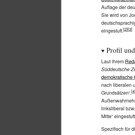
Auflage der de
Sie wird von Jo
deutschsprach
eingestuft.
Profil un
Laut ihrem
Reda
Süddeutsche Ze
demokratische 
nach liberalen 
Grundsätzen“.
Außenwahrnehm
linksliberal bzw
Mitte“ eingestuft
Spezifisch für d