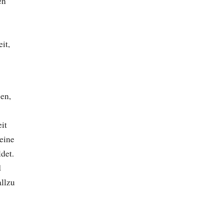
en
it,
en,
it
eine
det.
d
allzu