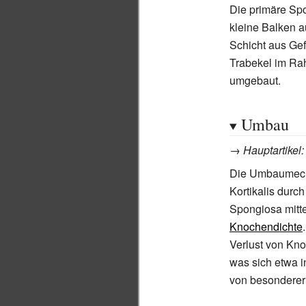
Die primäre Sp
kleine Balken a
Schicht aus Ge
Trabekel im R
umgebaut.
Umbau
→
Hauptartikel
Die Umbaumecha
Kortikalis durc
Spongiosa mitt
Knochendichte
Verlust von Kn
was sich etwa 
von besonderer