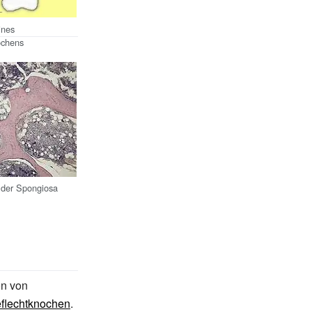
ines
ochens
d der Spongiosa
on von
flechtknochen
.