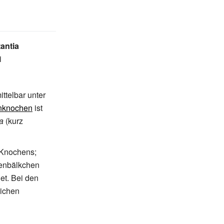
antia
i
ttelbar unter
nknochen
ist
a
(kurz
 Knochens;
henbälkchen
et. Bei den
lichen