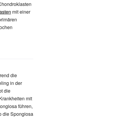
Chondroklasten
asten
mit einer
primären
ochen
rend die
ing in der
t die
 Krankheiten mit
ongiosa führen,
o die Spongiosa