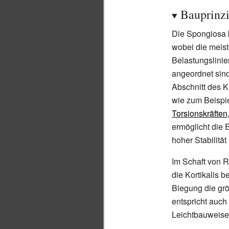
Bauprinz
Die Spongiosa b
wobei die meist
Belastungslinie
angeordnet sind
Abschnitt des
wie zum Beispi
Torsionskräften
ermöglicht die
hoher Stabilitä
Im Schaft von R
die Kortikalis 
Biegung die gr
entspricht auc
Leichtbauweise