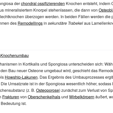
ongiosa der
chondral ossifizierenden
Knochen entsteht, indem 
us mineralisiertem Knorpel stehenlassen, die dann von
Osteobl
flechtknochen überzogen werden. In beiden Fällen werden die 
ahmen des
Remodellings
in
sekundäre Trabekel
aus Lamellenkn
:
Knochenumbau
nismen in Kortikalis und Spongiosa unterscheiden sich: Wäh
h den Bau neuer Osteone umgebaut wird, geschieht das Remodel
els
Howship-Lakunen
. Das Ergebnis des Umbauprozesses ergib
. Die Umsatzrate ist in der Spongiosa wesentlich höher, sodass
ochensubstanz (z.
B.
Osteoporose
) zunächst zum Verlust von Sp
in
Frakturen
von
Oberschenkelhals
und
Wirbelkörpern
äußert, w
 Bedeutung ist.