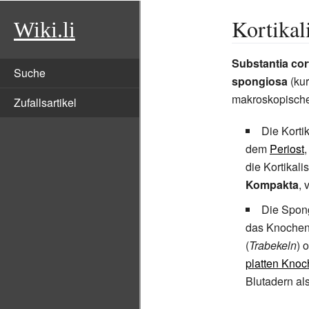
Kortikal
Wiki.li
Substantia cort
Suche
spongiosa
(ku
makroskopisch
Zufallsartikel
Die Korti
dem
Periost
die Kortikal
Kompakta
,
Die Spong
das Knochen
(
Trabekeln
) 
platten Kno
Blutadern al