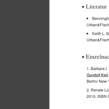
Literatur
Benningh
Urban&Fisch
Keith L. 
Urban&Fisch
Einzelna
Barbara I.
Gundolf Keil
Berlin/ New 
Renate Lü
2015,
ISBN 