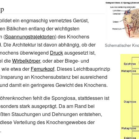
ip
ildet ein engmaschig vernetztes Gerüst,
en Bälkchen entlang der wichtigsten
n (
Spannungstrajektorien
) des Knochens
. Die Architektur ist davon abhängig, ob der
Schematischer Kno
 Knochens überwiegend
Druck
ausgesetzt ist,
el die
Wirbelkörper
, oder aber Biege- und
, wie etwa der
Femurkopf
. Dieses Leichtbauprinzip
 Einsparung an Knochensubstanz bei ausreichend
t und damit ein geringeres Gewicht des Knochens.
öhrenknochen fehlt die Spongiosa, stattdessen ist
besonders stark ausgeprägt. Da am Rand bei
ößten Stauchungen und Dehnungen entstehen,
h diese Verteilung des Knochengewebes der
.