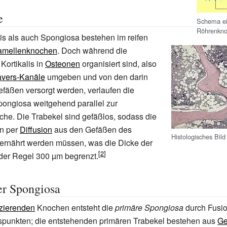
e
Schema e
Röhrenkn
is als auch Spongiosa bestehen im reifen
amellenknochen
. Doch während die
Kortikalis in
Osteonen
organisiert sind, also
vers-Kanäle
umgeben und von den darin
fäßen versorgt werden, verlaufen die
pongiosa weitgehend parallel zur
che. Die Trabekel sind gefäßlos, sodass die
n per
Diffusion
aus den Gefäßen des
Histologisches Bil
rnährt werden müssen, was die Dicke der
 der Regel 300
µm begrenzt.
er Spongiosa
izierenden
Knochen entsteht die
primäre Spongiosa
durch Fusi
punkten; die entstehenden primären Trabekel bestehen aus
Ge