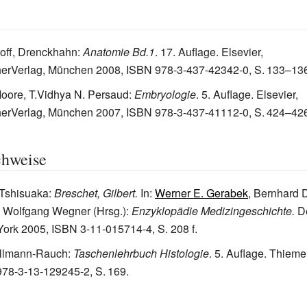
off, Drenckhahn
:
Anatomie Bd.1
. 17. Auflage. Elsevier,
erVerlag, München 2008,
ISBN 978-3-437-42342-0
,
S.
133
–
13
Moore, T.Vidhya N. Persaud
:
Embryologie
. 5. Auflage. Elsevier,
erVerlag, München 2007,
ISBN 978-3-437-41112-0
,
S.
424–42
chweise
 Tshisuaka:
Breschet, Gilbert.
In:
Werner E. Gerabek
, Bernhard 
, Wolfgang Wegner (Hrsg.):
Enzyklopädie Medizingeschichte.
De
York 2005, ISBN 3-11-015714-4, S. 208 f.
llmann-Rauch
:
Taschenlehrbuch Histologie
. 5. Auflage. Thieme,
978-3-13-129245-2
,
S.
169
.