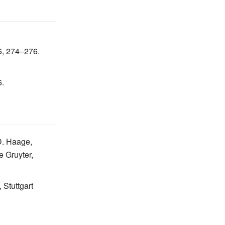
6,
274
–
276
.
6
.
D. Haage,
 Gruyter,
 Stuttgart