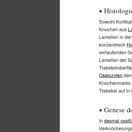
Histologi
Sowohl Kortikal
Knochen aus
L
Lamellen in der 
konzentrisch
Ha
verlaufenden Ge
Lamellen der S
Trabekeloberflä
Osteozyten
dari
Knochenmarks e
Trabekel auf in
Genese d
In
desmal ossif
Verknöcherungs