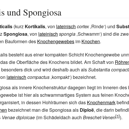
is und Spongiosa
icalis
(kurz
Kortikalis
, von
lateinisch
cortex
‚
Rinde
‘
) und
Subst
rz
Spongiosa
, von
lateinisch
spongia
‚
Schwamm
‘
) sind die zwe
en Bauformen des
Knochengewebes
im
Knochen
.
kalis besteht aus einer kompakten Schicht Knochengewebe unmi
, das die Oberfläche des Knochens bildet. Am Schaft von
Röhre
is besonders dick und wird deshalb auch als
Substantia compact
 von
lateinisch
compactus
‚
kompakt
‘
) bezeichnet.
iosa als innere Knochenstruktur dagegen liegt im Inneren des
gewebe ist hier als schwammartiges System aus feinen Knoc
organisiert, in dessen Hohlräumen sich das
Knochenmark
befind
chen
bezeichnet man die Spongiosa als
Diploë
, die darin befind
s
Venae diploicae
(im Schädeldach auch
Breschet-Venen
).