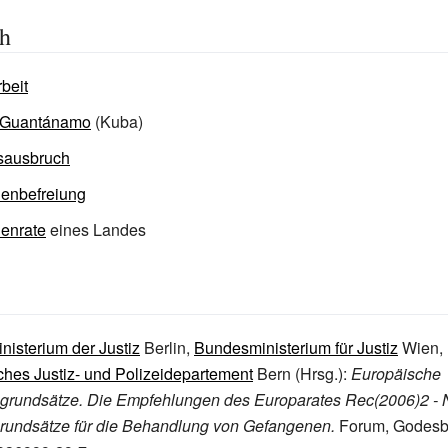
ch
beit
 Guantánamo
(Kuba)
sausbruch
enbefreiung
enrate
eines Landes
isterium der Justiz
Berlin,
Bundesministerium für Justiz
Wien,
hes Justiz- und Polizeidepartement
Bern (Hrsg.)
:
Europäische
sgrundsätze. Die Empfehlungen des Europarates Rec(2006)2 -
rundsätze für die Behandlung von Gefangenen.
Forum, Godesb