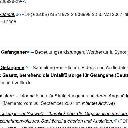
936999-29-7
.
ument.
(PDF; 622
kB)
ISBN 978-3-936999-30-3.
Mai 2007
,
a
st 2008
.
: Gefangener
– Bedeutungserklärungen, Wortherkunft, Syno
: Gefangene
– Sammlung von Bildern, Videos und Audiodate
 Gesetz, betreffend die Unfallfürsorge für Gefangene (Deut
en und Volltexte
ulanz – Informationen für Strafgefangene und deren Angehöri
(
Memento
vom 30. September 2007 im
Internet Archive
)
vollzug in der Schweiz. Überblick über die Organisation und die
assnahmenvollzugs, Sanktionskategorien und Anstalten.
(PDF