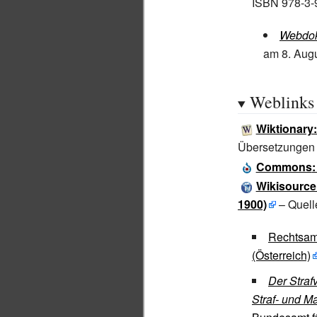
ISBN 978-3-
Webdok
am 8.
Augu
Weblinks
Wiktionary
Übersetzungen
Commons
Wikisource:
1900)
– Quell
Rechtsamb
(Österreich)
Der Straf
Straf- und M