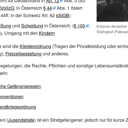
ähnt für Deutschland in
Art.
12
Abs.
3
GG
tVollzG
; in Österreich
§
44
Abs.
1 österr.
44ff; in der Schweiz Art. 82
sStGB
)
eßung
und
Scheidung
in Österreich: (
§
100
,
Kolonne deutscher
Stalingrad (Februa
), Umgang mit den
Kindern
e sind die
Kleiderordnung
(Tragen der Privatkleidung oder einhe
g),
Freizeitgestaltung
und anderes.
Regelungen, die Rechte, Pflichten und sonstige Lebensumständ
eln:
che Gefängnisregeln
onventionen
andkriegsordnung
nt (
Jugendstrafe
) ist ein Strafgefangener, jedoch nur für kurze Z