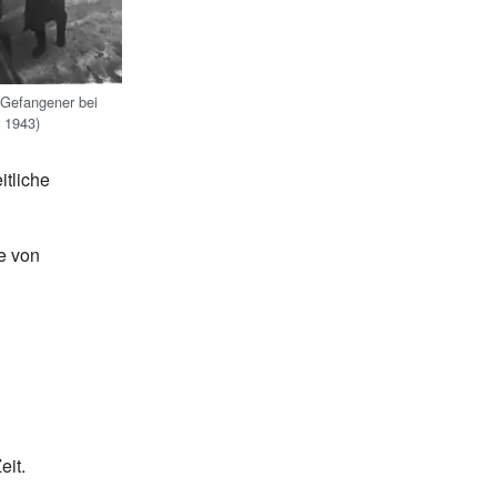
 Gefangener bei
r 1943)
itliche
e von
eit.