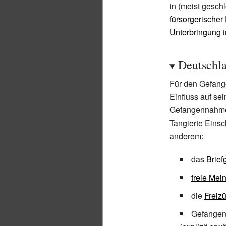
in (meist gesch
fürsorgerischer
Unterbringung
i
Deutschl
Für den Gefange
Einfluss auf se
Gefangennahme 
Tangierte Eins
anderem:
das
Brief
freie Me
die
Freizü
Gefangen