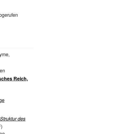
bgerufen
nyme,
ien
sches Reich,
ge
 Struktur des
)