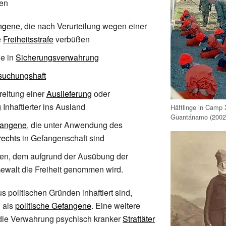
en
angene
, die nach Verurteilung wegen einer
e
Freiheitsstrafe
verbüßen
e in
Sicherungsverwahrung
suchungshaft
reitung einer
Auslieferung
oder
g
Inhaftierter ins Ausland
Häftlinge in Camp 
Guantánamo (2002
fangene
, die unter Anwendung des
rechts
in Gefangenschaft sind
den, dem aufgrund der Ausübung der
ewalt die Freiheit genommen wird.
us politischen Gründen inhaftiert sind,
 als
politische Gefangene
. Eine weitere
 die Verwahrung psychisch kranker
Straftäter