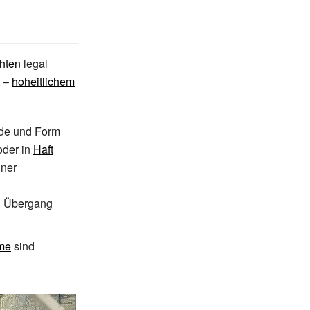
chten
legal
–
hoheitlichem
nde und Form
der in
Haft
iner
 Übergang
me
sind