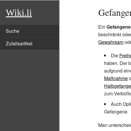
Gefange
Wiki.li
Ein
Gefangene
Suche
beschränkt oder i
Gewahrsam
ode
Zufallsartikel
Die
Freih
haben. Der b
aufgrund ein
Maßnahme
d
Halbgefange
zum Verbüßen
Auch Opf
Gefangene.
Man unterschei