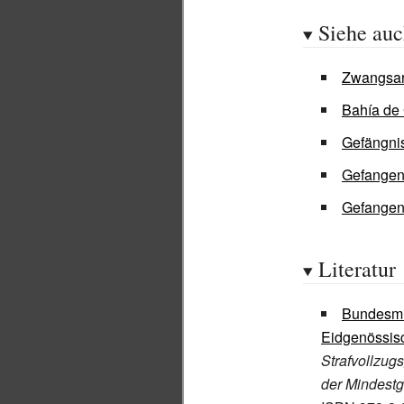
Siehe au
Zwangsar
Bahía de
Gefängni
Gefangen
Gefangen
Literatur
Bundesmin
Eidgenössisc
Strafvollzug
der Mindestg