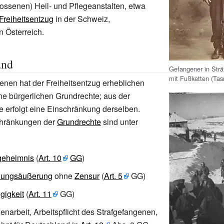
lossenen) Heil- und Pflegeanstalten, etwa
 Freiheitsentzug
in der Schweiz,
n Österreich.
and
Gefangener in Strä
mit Fußketten (Ta
nen hat der Freiheitsentzug erheblichen
ine bürgerlichen Grundrechte; aus der
erfolgt eine Einschränkung derselben.
chränkungen der
Grundrechte
sind unter
geheimnis
(
Art.
10
GG
)
inungsäußerung
ohne
Zensur
(
Art.
5
GG)
gigkeit
(
Art.
11
GG)
enarbeit
, Arbeitspflicht des Strafgefangenen,