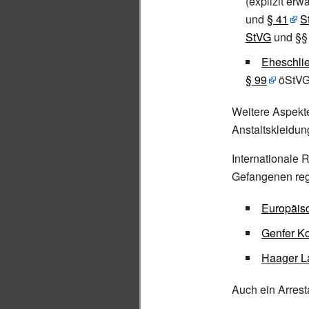
(explizit erw
und
§
41
S
StVG
und §§
Eheschli
§
99
öStVG
Weitere Aspekt
Anstaltskleidun
Internationale 
Gefangenen reg
Europäis
Genfer K
Haager L
Auch ein Arresta