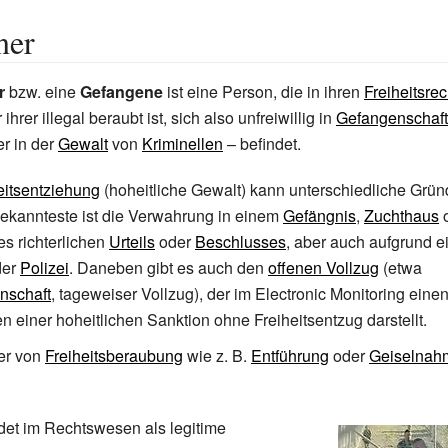
ner
r
bzw. eine
Gefangene
ist eine Person, die in ihren
Freiheitsre
hrer illegal beraubt ist, sich also unfreiwillig in
Gefangenschaft
r in der
Gewalt
von
Kriminellen
– befindet.
eitsentziehung
(hoheitliche Gewalt) kann unterschiedliche Grü
ekannteste ist die Verwahrung in einem
Gefängnis
,
Zuchthaus
o
es richterlichen
Urteils
oder
Beschlusses
, aber auch aufgrund e
er
Polizei
. Daneben gibt es auch den
offenen Vollzug
(etwa
nschaft
,
tageweiser Vollzug
), der im
Electronic Monitoring
einen
 einer hoheitlichen Sanktion ohne Freiheitsentzug darstellt.
er von
Freiheitsberaubung
wie z.
B.
Entführung
oder
Geiselnah
det im Rechtswesen als legitime