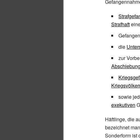
Gefangennahm
Strafgef
Strafhaft
ein
Gefangen
die
Unter
zur Vorbe
Abschiebun
Kriegsge
Kriegsvölker
sowie je
exekutiven
G
Häftlinge, die a
bezeichnet man
Sonderform ist