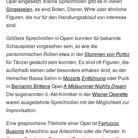
Oper eingesetzt. Kleine Sprechrollen gibt es in vielen
Singspielen
, es sind Boten, Diener, Wirte oder ähnliche
Figuren, die nur für den Handlungsablauf von Interesse
sind.
Größere Sprechrollen in Opern konnten für bekannte
Schauspieler vorgesehen sein, so wie die
pantomimischen Rollen etwa in der
Stummen von Portici
für Tänzer gedacht sein konnten. Es sind oft Figuren, die
außerhalb stehen oder besonders erhaben sind, so der
Herrscher Bassa Selim in
Mozarts
Entführung
oder Puck
in
Benjamin Brittens
Oper
A Midsummer Night's Dream
.
Die sogenannten 3.-Akt-Komiker in der
Wiener Operette
waren ausgedehnte Sprechrollen mit der Möglichkeit zur
Improvisation.
Eine gesprochene Titelrolle einer Oper ist
Ferruccio
Busonis
Arlecchino aus
Arlecchino oder die Fenster
. In