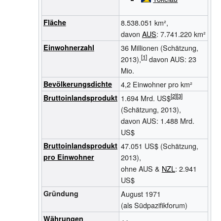
Fläche
8.538.051 km²,
davon
AUS
: 7.741.220
km²
Einwohnerzahl
36 Millionen (Schätzung,
2013),
davon AUS: 23
Mio.
Bevölkerungsdichte
4,2 Einwohner pro km²
Bruttoinlandsprodukt
1.694 Mrd. US$
(Schätzung, 2013),
davon AUS: 1.488 Mrd.
US$
Bruttoinlandsprodukt
47.051 US$ (Schätzung,
pro Einwohner
2013),
ohne AUS &
NZL
: 2.941
US$
Gründung
August 1971
(als Südpazifikforum)
Währungen