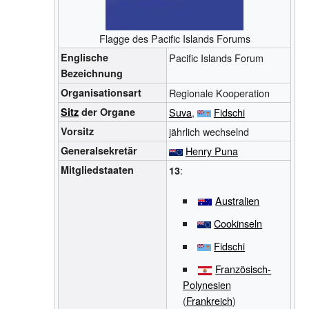
Flagge des Pacific Islands Forums
Englische
Pacific Islands Forum
Bezeichnung
Organisationsart
Regionale Kooperation
Sitz
der Organe
Suva
,
Fidschi
Vorsitz
jährlich wechselnd
Generalsekretär
Henry Puna
Mitgliedstaaten
:
13
Australien
Cookinseln
Fidschi
Französisch-
Polynesien
(
Frankreich
)