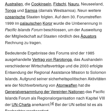
Australien
, die
Cookinseln
,
Fidschi
,
Nauru
, Neuseeland,
Tonga
und
Samoa
(damals Westsamoa). Neun weitere
ozeanische
Staaten folgten. Auf dem 30. Forumstreffen
1999 im
palauischen
Koror
wurde die Umbenennung in
Pacific Islands Forum
beschlossen, um der Ausweitung
der Mitgliedschaft auf Staaten nördlich des
Äquators
Rechnung zu tragen.
Bedeutende Ergebnisse des Forums sind der 1985
ausgehandelte
Vertrag von Rarotonga
, das Aushandeln
verschiedener Wirtschaftsverträge und die 2003 erfolgte
Entsendung der
Regional Assistance Mission to Solomon
Islands
. Aufgrund seiner sicherheitspolitischen Aktivitäten
wie der Nichtverbreitung von
Atomwaffen
hat die
Generalversammlung der Vereinten Nationen
das Pacific
Islands Forum als Regionalorganisation nach Kapitel
VIII
der
UN-Charta
anerkannt.
Bei der UN selbst ist es als
Beobachter repräsentiert.