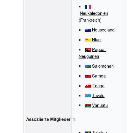
Neukaledonien
(
Frankreich
)
Neuseeland
Niue
Papua-
Neuguinea
Salomonen
Samoa
Tonga
Tuvalu
Vanuatu
Assoziierte Mitglieder
:
1
Tokelau