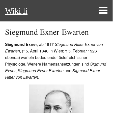
Wiki.li
Siegmund Exner-Ewarten
Siegmund Exner
, ab 1917
Siegmund Ritter Exner von
Ewarten
, (*
5. April
1846
in
Wien
; †
5. Februar
1926
ebenda) war ein bedeutender österreichischer
Physiologe. Weitere Namensansetzungen sind
Sigmund
Exner
,
Siegmund Exner-Ewarten
und
Sigmund Exner
Ritter von Ewarten
.