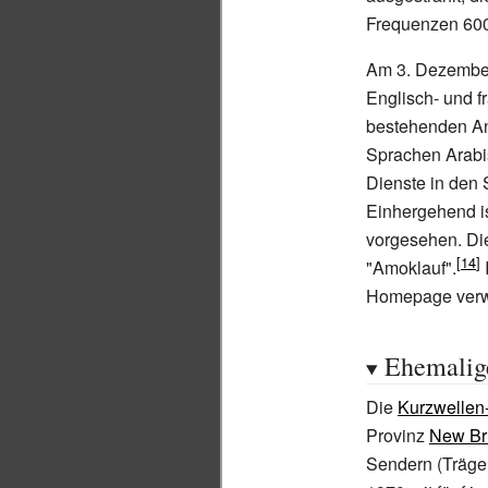
Frequenzen 600
Am 3. Dezember
Englisch- und f
bestehenden A
Sprachen Arabi
Dienste in den
Einhergehend is
vorgesehen. Die
"Amoklauf".
Homepage verw
Ehemalig
Die
Kurzwellen
Provinz
New Br
Sendern (Träger