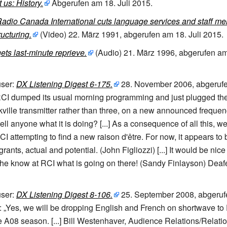
 us: History.
Abgerufen am 18.
Juli 2015
.
adio Canada International cuts language services and staff me
ructuring.
(Video)
22.
März 1991
,
abgerufen am 18.
Juli 2015
.
ets last-minute reprieve.
(Audio)
21.
März 1996
,
abgerufen am
ser:
DX Listening Digest 6-175.
28.
November 2006
,
abgeruf
CI dumped its usual morning programming and just plugged th
ville transmitter rather than three, on a new announced frequen
tell anyone what it is doing? [...] As a consequence of all this, w
I attempting to find a new raison d'être. For now, it appears to 
ants, actual and potential. (John Figliozzi) [...] It would be nice
he know at RCI what is going on there! (Sandy Finlayson) Deaf
ser:
DX Listening Digest 8-106.
25.
September 2008
,
abgeru
:
„Yes, we will be dropping English and French on shortwave to
he A08 season. [...] Bill Westenhaver, Audience Relations/Relati