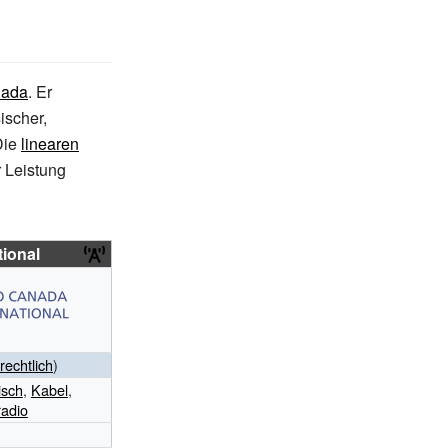
nada
. Er
ischer,
Die
linearen
r Leistung
ional
-rechtlich
)
isch
,
Kabel
,
adio