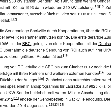
eweils 250 kW starken Sendern. Ab 1985 folgten weitere Sender
hst mit 100, ab 1993 dann wiederum 250 kW Leistung.
Zule
llautomatisierter, ausschließlich mit den seit 1993 installierten
etrieb.
die Sendeanlage Sackville durch Kooperationen, über die RCI 
r jeweiligen Partner mitnutzen konnte. Die erste derartige Z
 1966 mit der
BBC
, gefolgt von einer Kooperation mit der
Deutsc
 übernahm die deutsche Sendung von RCI auch auf ihrer UK
so zu deren größerer Popularität bei.
llung von RCI erfüllte die CBC bis zum Oktober 2012 noch die
rträge mit ihren Partnern und weiteren externen Kunden
, b
m Rückbau der Anlagen
. Zunächst noch aufrechterhalten wur
ines speziellen Inlandsprogramms für
Labrador
auf 9625 kHz, bi
en UKW-Sender betriebsbereit waren. Mit der Abschaltung die
er 2012
endete der Sendebetrieb in Sackville endgültig. Die
n wurden 2014 abgerissen.