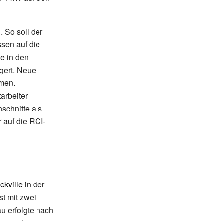
 So soll der
ssen auf die
e in den
gert. Neue
men.
arbeiter
schnitte als
 auf die RCI-
ckville
in der
t mit zwei
au erfolgte nach