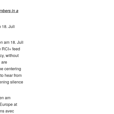
mbers in a
 18.
Juli
en am 18.
Juli
e RCI+ feed
cy, without
e are
be centering
 to hear from
ening silence
fen am
 Europe at
ons avec