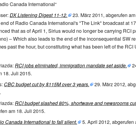
Radio Canada International“
ser:
DX Listening Digest 11-12.
23.
März 2011
,
abgerufen am
e end of Radio Canada International's "The Link" broadcast at 1
nced that as of April 1, Sirius would no longer be carrying RCI 
o) – Which also leads to the end of the inconsequential SW re
imes past the hour, but constituting what has been left of the RC
iazda:
RCI jobs eliminated, immigration mandate set aside.
2
m 18.
Juli 2015
.
:
CBC budget cut by $115M over 3 years.
29.
März 2012
,
abg
.
iazda:
RCI budget slashed 80%, shortwave and newsrooms cut
fen am 18.
Juli 2015
.
o Canada International to fall silent.
5.
April 2012
,
abgerufen 