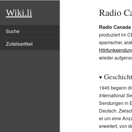
Radio Ca
Wiki.li
Radio Canada I
Suche
produziert im C
spanischer, ar
Zufallsartikel
Hörfunksendun
wieder aufgen
Geschich
1945 begann d
International Se
Sendungen in E
Deutsch. Zwisc
er um eine Anz
erweitert, von d