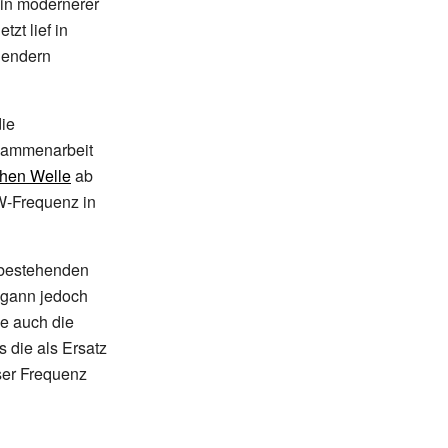
 in modernerer
tzt lief in
 Sendern
die
usammenarbeit
hen Welle
ab
W-Frequenz in
 bestehenden
egann jedoch
de auch die
s die als Ersatz
ser Frequenz