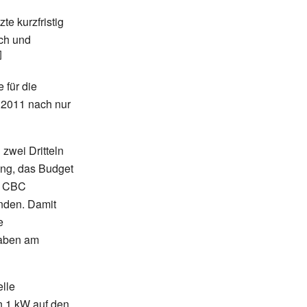
zte kurzfristig
sch und
 für die
2011 nach nur
zwei Dritteln
ung, das Budget
 CBC
enden. Damit
e
gaben am
lle
on 1 kW auf den