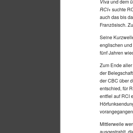
Viva
und dem ü
RCI+
suchte RC
auch das bis d
Französisch. Zu
Seine Kurzwelle
englischen und
fünf Jahren wied
Zum Ende aller
der Belegschaft
der CBC über d
entschied, für 
entfiel auf RCI
Hörfunksendung
vorangegangenen
Mittlerweile we
ausgestrahlt, d