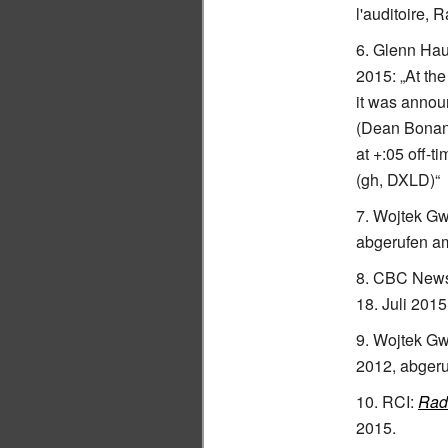
l'auditoire, 
Glenn Hau
2015
:
„At th
it was annou
(Dean Bonann
at +:05 off-t
(gh, DXLD)“
Wojtek Gw
abgerufen a
CBC News
18.
Juli 2015
Wojtek Gw
2012
,
abgeru
RCI:
Radi
2015
.