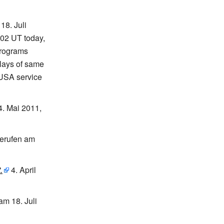
 18.
Juli
702 UT today,
programs
lays of same
I USA service
4.
Mai 2011
,
erufen am
.
4.
April
am 18.
Juli