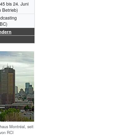
45 bis 24. Juni
n Betrieb)
dcasting
CBC)
ndern
aus Montréal, seit
 von RCI