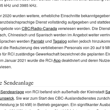
5 kHz und 3985 kHz.
 2020 wurden weitere, erhebliche Einschnitte bekanntgegeben.
ranzösischsprachige Dienst vollständig aufgegeben und stattde
ngebote von
CBC/Radio-Canada
verwiesen werden. Die Dienst
sch, Chinesisch und Spanisch werden im Angebot weiter verrin
 Sprachen werden
Panjabi
und
Tagalog
sollen jedoch hinzukom
t die Reduzierung des verbliebenen Personals von 20 auf 9 Mit
 für RCI zuständige Gewerkschaft bezeichnet die geplanten Ein
Im Januar 2021 wurde die RCI-
App
deaktiviert und deren Nutzer
iesen.
e Sendeanlage
-Sendeanlage
von RCI befand sich außerhalb der Kleinstadt
Sa
unswick
. Sie war zum Start des CBC-Auslandsdienstes zunächs
leistung je 50 kW) in Betrieb gegangen. Ein signifikanter Ausb