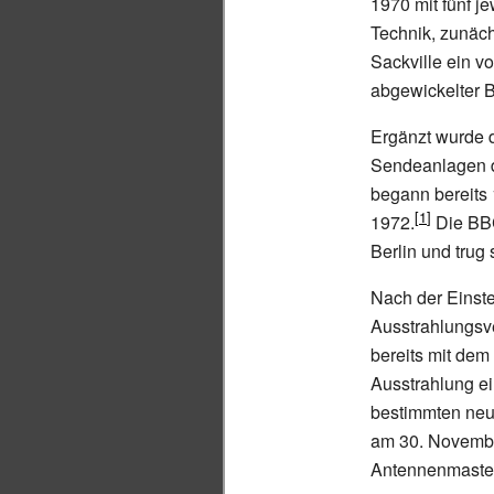
1970 mit fünf j
Technik, zunäc
Sackville ein vo
abgewickelter B
Ergänzt wurde 
Sendeanlagen de
begann bereits
1972.
Die BBC
Berlin und trug 
Nach der Einste
Ausstrahlungsve
bereits mit de
Ausstrahlung e
bestimmten neu
am 30. Novemb
Antennenmaste