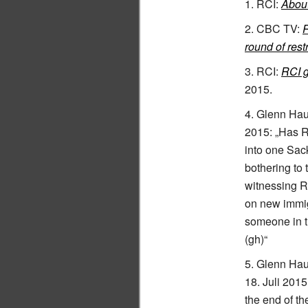
RCI:
About
CBC TV:
R
round of rest
RCI:
RCI g
2015
.
Glenn Hau
2015
:
„Has R
into one Sack
bothering to 
witnessing RC
on new immigr
someone in t
(gh)“
Glenn Hau
18.
Juli 2015
the end of t