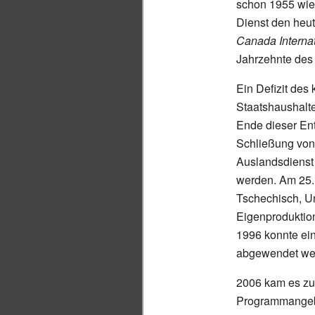
schon 1955 wiede
Dienst den he
Canada Internat
Jahrzehnte des
Ein Defizit des
Staatshaushalt
Ende dieser En
Schließung von
Auslandsdienst
werden. Am 25.
Tschechisch, Un
Eigenproduktion
1996 konnte ei
abgewendet we
2006 kam es zu
Programmangebo