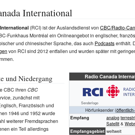
nada International
nternational
(RCI) ist der Auslandsdienst von
CBC/Radio-Ca
BC-Funkhaus Montréal ein Onlineangebot in englischer, französ
abischer und chinesischer Sprache, das auch
Podcasts
enthält. 
gen
von RCI sind 2012 entfallen und wurden später mit geringe
ommen.
Radio Canada Internat
te und Niedergang
ie CBC ihren
CBC
rvice
, zunächst mit
Senderlogo
nglisch, Französisch und
Hörfunksender (
öffentlich
hen 1946 und 1952 wurde
analog
terrestr
Empfang
ahl weiterer Fremdsprachen
Satellit
&
Webr
enen ein Teil allerdings
weltweit
Empfangsgebiet