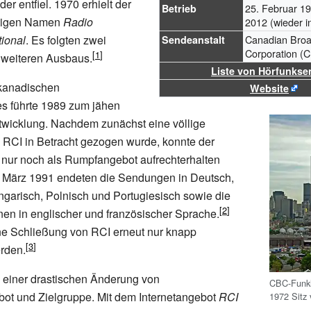
r entfiel. 1970 erhielt der
25. Februar 19
Betrieb
utigen Namen
Radio
2012 (wieder i
ional
. Es folgten zwei
Canadian Broa
Sendeanstalt
Corporation (
 weiteren Ausbaus.
Liste von Hörfunkse
 kanadischen
Website
es führte 1989 zum jähen
twicklung. Nachdem zunächst eine völlige
 RCI in Betracht gezogen wurde, konnte der
 nur noch als Rumpfangebot aufrechterhalten
 März 1991 endeten die Sendungen in Deutsch,
garisch, Polnisch und Portugiesisch sowie die
en in englischer und französischer Sprache.
ne Schließung von RCI erneut nur knapp
rden.
 einer drastischen Änderung von
CBC-Funkh
t und Zielgruppe. Mit dem Internetangebot
RCI
1972 Sitz