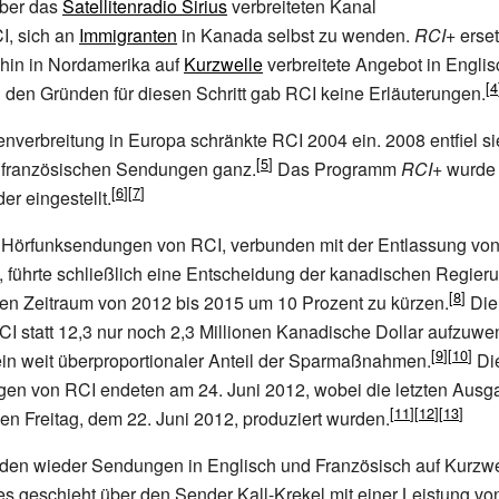
ber das
Satellitenradio Sirius
verbreiteten Kanal
I, sich an
Immigranten
in Kanada selbst zu wenden.
RCI+
erset
ahin in Nordamerika auf
Kurzwelle
verbreitete Angebot in Engli
 den Gründen für diesen Schritt gab RCI keine Erläuterungen.
nverbreitung in Europa schränkte RCI 2004 ein. 2008 entfiel sie
 französischen Sendungen ganz.
Das Programm
RCI+
wurde 
er eingestellt.
 Hörfunksendungen von RCI, verbunden mit der Entlassung von 
, führte schließlich eine Entscheidung der kanadischen Regier
en Zeitraum von 2012 bis 2015 um 10 Prozent zu kürzen.
Die
RCI statt 12,3 nur noch 2,3 Millionen Kanadische Dollar aufzuw
 ein weit überproportionaler Anteil der Sparmaßnahmen.
Di
en von RCI endeten am 24. Juni 2012, wobei die letzten Aus
 Freitag, dem 22. Juni 2012, produziert wurden.
rden wieder Sendungen in Englisch und Französisch auf Kurzwe
ies geschieht über den Sender Kall-Krekel mit einer Leistung v