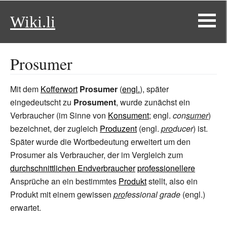
Wiki.li
Prosumer
Mit dem
Kofferwort
Prosumer
(
engl.
), später
eingedeutscht zu
Prosument
, wurde zunächst ein
Verbraucher (im Sinne von
Kon
sument
; engl.
con
sumer
)
bezeichnet, der zugleich
Pro
duzent
(engl.
pro
ducer
) ist.
Später wurde die Wortbedeutung erweitert um den
Prosumer als Verbraucher, der im Vergleich zum
durchschnittlichen Endverbraucher
pro
fessionellere
Ansprüche an ein bestimmtes
Produkt
stellt, also ein
Produkt mit einem gewissen
pro
fessional grade
(engl.)
erwartet.