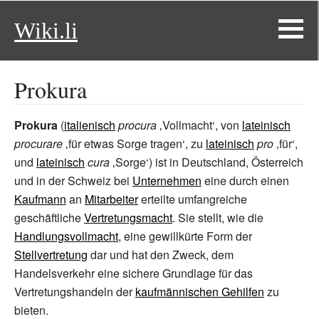
Wiki.li
Prokura
Prokura
(
italienisch
procura
‚
Vollmacht
‘
, von
lateinisch
procurare
‚
für etwas Sorge tragen
‘
, zu
lateinisch
pro
‚
für
‘
,
und
lateinisch
cura
‚
Sorge
‘
) ist in Deutschland, Österreich
und in der Schweiz bei
Unternehmen
eine durch einen
Kaufmann
an
Mitarbeiter
erteilte umfangreiche
geschäftliche
Vertretungsmacht
. Sie stellt, wie die
Handlungsvollmacht
, eine gewillkürte Form der
Stellvertretung
dar und hat den Zweck, dem
Handelsverkehr eine sichere Grundlage für das
Vertretungshandeln der
kaufmännischen Gehilfen
zu
bieten.