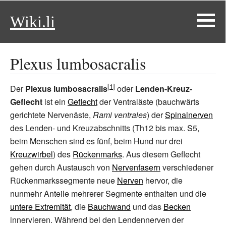
Wiki.li
Plexus lumbosacralis
Der
Plexus lumbosacralis
oder
Lenden-Kreuz-
Geflecht
ist ein
Geflecht
der Ventraläste (bauchwärts
gerichtete Nervenäste,
Rami ventrales
) der
Spinalnerven
des Lenden- und Kreuzabschnitts (Th12 bis max. S5,
beim Menschen sind es fünf, beim Hund nur drei
Kreuzwirbel
) des
Rückenmarks
. Aus diesem Geflecht
gehen durch Austausch von
Nervenfasern
verschiedener
Rückenmarkssegmente neue
Nerven
hervor, die
nunmehr Anteile mehrerer Segmente enthalten und die
untere Extremität
, die
Bauchwand
und das
Becken
innervieren. Während bei den Lendennerven der