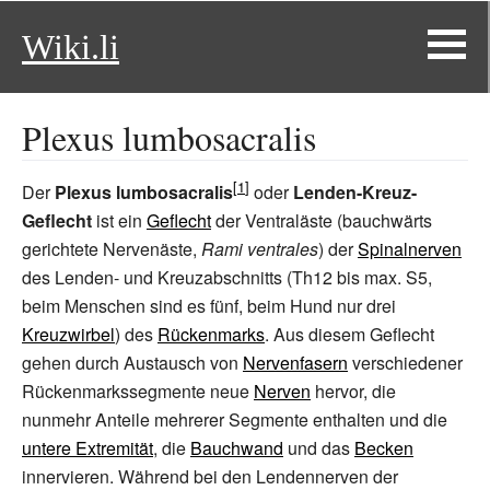
Wiki.li
Plexus lumbosacralis
Der
Plexus lumbosacralis
oder
Lenden-Kreuz-
Geflecht
ist ein
Geflecht
der Ventraläste (bauchwärts
gerichtete Nervenäste,
Rami ventrales
) der
Spinalnerven
des Lenden- und Kreuzabschnitts (Th12 bis max. S5,
beim Menschen sind es fünf, beim Hund nur drei
Kreuzwirbel
) des
Rückenmarks
. Aus diesem Geflecht
gehen durch Austausch von
Nervenfasern
verschiedener
Rückenmarkssegmente neue
Nerven
hervor, die
nunmehr Anteile mehrerer Segmente enthalten und die
untere Extremität
, die
Bauchwand
und das
Becken
innervieren. Während bei den Lendennerven der