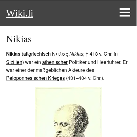
Wiki.li
Nikias
Nikias
(
altgriechisch
Νικίας
; †
413 v. Chr.
in
Nikías
Sizilien
) war ein
athenischer
Politiker und Heerführer. Er
war einer der maßgeblichen Akteure des
Peloponnesischen Krieges
(431–404 v.
Chr.).