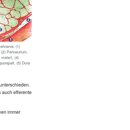
ehnervs: (1)
 (2) Perineurium,
 mater), (4)
uorspalt, (5) Dura
 unterschieden.
s auch efferente
rven immer