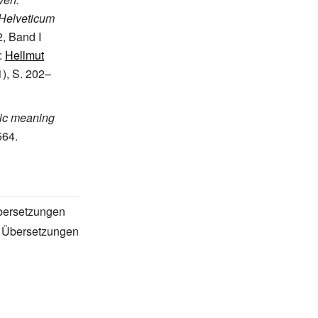
Helveticum
2, Band I
:
Hellmut
1), S. 202–
lic meaning
564.
bersetzungen
, Übersetzungen