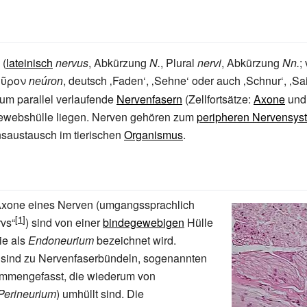
(
lateinisch
nervus
, Abkürzung
N.
, Plural
nervi
, Abkürzung
Nn.
;
εῦρον
, deutsch
‚
Faden
‘
, ‚Sehne‘ oder auch ‚Schnur‘, ‚Sai
neúron
 um parallel verlaufende
Nervenfasern
(Zellfortsätze:
Axone
un
gewebshülle liegen. Nerven gehören zum
peripheren Nervensys
nsaustausch im tierischen
Organismus
.
Axone eines Nerven (umgangssprachlich
vs“
) sind von einer
bindegewebigen
Hülle
ie als
Endoneurium
bezeichnet wird.
sind zu Nervenfaserbündeln, sogenannten
ammengefasst, die wiederum von
Perineurium
) umhüllt sind. Die