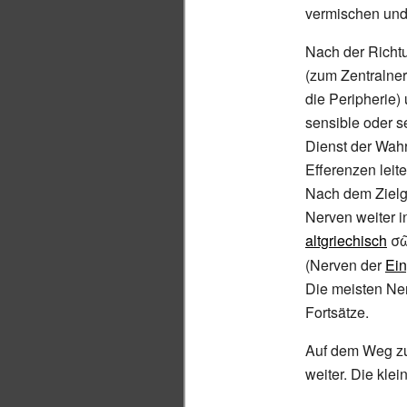
vermischen un
Nach der Richt
(zum Zentralne
die Peripherie)
sensible oder s
Dienst der Wah
Efferenzen leit
Nach dem Zielge
Nerven weiter 
altgriechisch
σ
(Nerven der
Ei
Die meisten Ne
Fortsätze.
Auf dem Weg zu 
weiter. Die kle