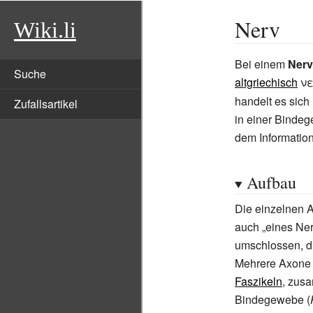
Nerv
Wiki.li
Bei einem
Nerv
Suche
altgriechisch
ν
handelt es sich
Zufallsartikel
in einer Binde
dem Informatio
Aufbau
Die einzelnen 
auch „eines Ner
umschlossen, d
Mehrere Axone 
Faszikeln
, zus
Bindegewebe (