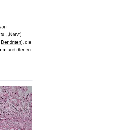
 von
te‘, ‚Nerv‘)
d
Dendriten
), die
tem
und dienen