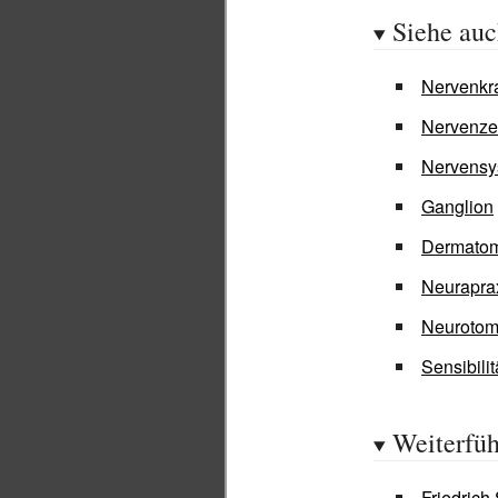
Siehe au
Nervenkr
Nervenze
Nervensy
Ganglion
Dermatom
Neurapra
Neurotom
Sensibili
Weiterfüh
Friedrich