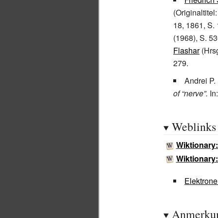
(Originaltitel
18, 1861, S.
(1968), S. 5
Flashar
(Hrsg
279.
Andrei P.
of “nerve”.
In
Weblinks
Wiktionary
Wiktionary
Elektrone
Anmerku