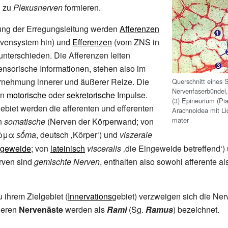
d zu
Plexusnerven
formieren.
ung der Erregungsleitung werden
Afferenzen
rvensystem hin) und
Efferenzen
(vom ZNS in
 unterschieden. Die Afferenzen leiten
ensorische Informationen, stehen also im
rnehmung innerer und äußerer Reize. Die
Querschnitt eines S
Nervenfaserbündel,
en
motorische
oder
sekretorische
Impulse.
(3) Epineurium (Pia
biet werden die afferenten und efferenten
Arachnoidea mit Liq
mater
in
somatische
(Nerven der Körperwand; von
ῶμα
, deutsch
‚
Körper
‘
) und
viszerale
sṓma
ngeweide
; von
lateinisch
visceralis
‚
die Eingeweide betreffend
‘
)
rven sind
gemischte Nerven
, enthalten also sowohl afferente al
ihrem Zielgebiet (
Innervations
gebiet) verzweigen sich die Ne
ineren
Nervenäste
werden als
Rami
(Sg.
Ramus
) bezeichnet.