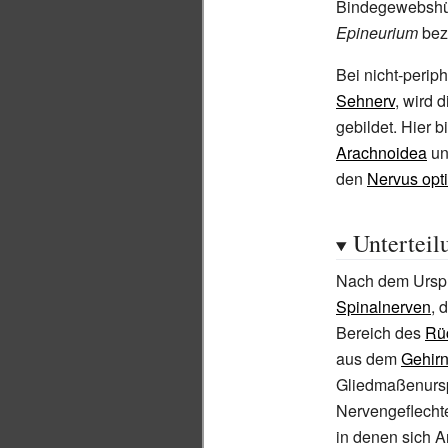
Bindegewebshül
Epineurium
bez
Bei nicht-perip
Sehnerv
, wird 
gebildet. Hier b
Arachnoidea
u
den
Nervus opt
Unterteil
Nach dem Ursp
Spinalnerven
, 
Bereich des
Rü
aus dem
Gehir
Gliedmaßenursp
Nervengeflechte
in denen sich 