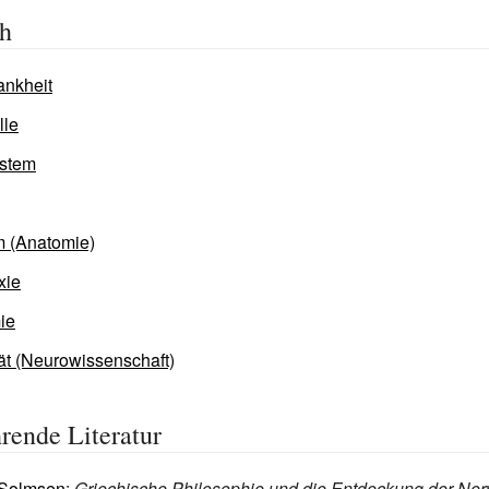
ch
ankheit
lle
stem
 (Anatomie)
xie
ie
tät (Neurowissenschaft)
rende Literatur
 Solmsen
:
Griechische Philosophie und die Entdeckung der Ner