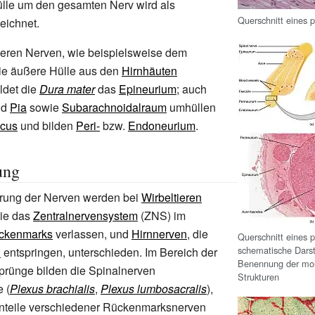
le um den gesamten Nerv wird als
Querschnitt eines 
eichnet.
heren Nerven, wie beispielsweise dem
die äußere Hülle aus den
Hirnhäuten
ildet die
Dura mater
das
Epineurium
; auch
nd
Pia
sowie
Subarachnoidalraum
umhüllen
icus
und bilden
Peri-
bzw.
Endoneurium
.
ung
rung der Nerven werden bei
Wirbeltieren
die das
Zentralnervensystem
(ZNS) im
ckenmarks
verlassen, und
Hirnnerven
, die
Querschnitt eines 
schematische Darst
n
entspringen, unterschieden. Im Bereich der
Benennung der mor
rünge bilden die Spinalnerven
Strukturen
 (
Plexus brachialis
,
Plexus lumbosacralis
),
Anteile verschiedener Rückenmarksnerven