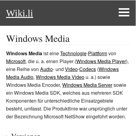
Wiki.li
Windows Media
Windows Media
ist eine
Technologie
-
Plattform
von
Microsoft
, die u. a. einen Player (
Windows Media Player
),
eine Reihe von
Audio
- und
Video
-
Codecs
(
Windows
Media Audio
,
Windows Media Video
u. a.) sowie
Windows Media Encoder
,
Windows Media Server
sowie
ein Windows Media SDK, welches aus mehreren SDK
Komponenten für unterschiedliche Einsatzgebiete
besteht, umfasst. Die Produktlinie war ursprünglich unter
der Bezeichnung Microsoft NetShow eingeführt worden.