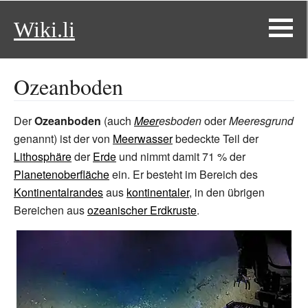
Wiki.li
Ozeanboden
Der
Ozeanboden
(auch
Meer
esboden
oder
Meeresgrund
genannt) ist der von
Meerwasser
bedeckte Teil der
Lithosphäre
der
Erde
und nimmt damit 71
% der
Planetenoberfläche
ein. Er besteht im Bereich des
Kontinentalrandes
aus
kontinentaler
, in den übrigen
Bereichen aus
ozeanischer Erdkruste
.