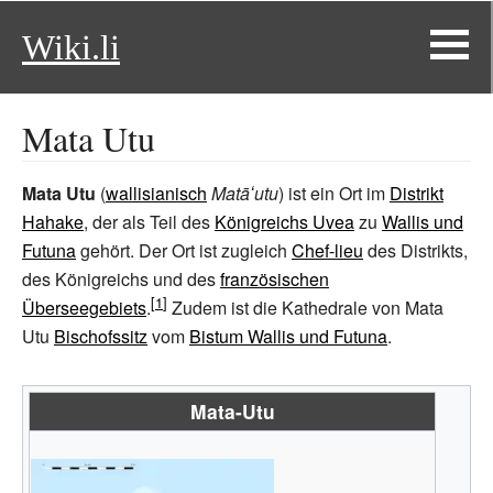
Wiki.li
Mata Utu
Mata Utu
(
wallisianisch
Matāʻutu
) ist ein Ort im
Distrikt
Hahake
, der als Teil des
Königreichs Uvea
zu
Wallis und
Futuna
gehört. Der Ort ist zugleich
Chef-lieu
des Distrikts,
des Königreichs und des
französischen
Überseegebiets
.
Zudem ist die Kathedrale von Mata
Utu
Bischofssitz
vom
Bistum Wallis und Futuna
.
Mata-Utu