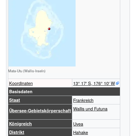
Mata-
Utu
Mata-Utu (Wallis-Inseln)
Koordinaten
13°
17′
S
,
176°
10′
W
Basisdaten
Staat
Frankreich
Wallis und Futuna
Übersee-Gebietskörperschaft
Königreich
Uvea
Distrikt
Hahake