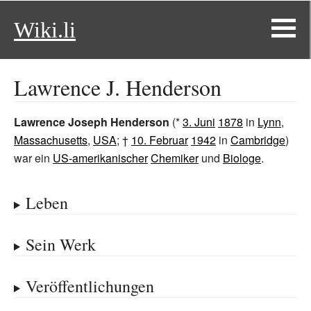
Wiki.li
Lawrence J. Henderson
Lawrence Joseph Henderson
(*
3. Juni
1878
in
Lynn
,
Massachusetts
,
USA
; †
10. Februar
1942
in
Cambridge
)
war ein
US-amerikanischer
Chemiker
und
Biologe
.
Leben
Sein Werk
Veröffentlichungen