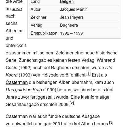
die Arbeit
Land
Belgien
an
Jhen
Autor
Jacques Martin
nach
Zeichner
Jean Pleyers
sechs
Verlag
Bagheera
Alben auf
Erstpublikation
1992 – 1999
und
entwickelt
e zusammen mit seinem Zeichner eine neue historische
Serie. Zunächst gab es keinen festen Verlag. Während
Osiris
(1992) noch bei Bagheera erschien, wurde
Die
Kobra
(1993) von Hélyode veröffentlicht.
Erst als
Casterman
die bisherigen Alben übernahm, kam auch
Das goldene Kalb
(1999) heraus, welches bereits fünf
Jahre zuvor fertiggestellt wurde. Eine kleinformatige
Gesamtausgabe erschien 2009.
Casterman war auch für die deutsche Ausgabe
verantwortlich und gab 2001 alle drei Alben heraus.