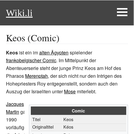
Wiki.li
Keos (Comic)
Keos
ist ein im
alten Ägypten
spielender
frankobelgischer Comic
. Im Mittelpunkt der
Abenteuerserie steht der junge Prinz Keos am Hof des
Pharaos
Merenptah
, der sich nicht nur den Intrigen des
Hohepriesters Roy entgegenstellt, sondern auch den
Auszug der Israeliten unter
Mose
miterlebt.
Jacques
Comic
Martin
gab
1990
Titel
Keos
Originaltitel
Kéos
vorläufig