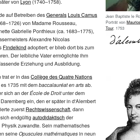
päter von
Lyon
(1740–1758).
de auf Betreiben des
Generals
Louis Camus
Jean Baptiste le R
Porträt von
Mauric
68–1726) von Madame Rousseau,
Tour
, 1753
ette Gabrielle Ponthieux (ca. 1683–1775),
asermeisters Alexandre Nicolas
s
Findelkind
adoptiert; er blieb dort bis zum
hren. Der leibliche Vater ermöglichte ihm
fassende Erziehung und Ausbildung.
 trat er in das
Collège des Quatre Nations
s es 1735 mit dem
baccalauréat en arts
ab.
er sich an der
École de Droit
unter dem
aremberg ein, den er später in d'Alembert
ierte zuerst
Rechtswissenschaft
, dann
 sich endgültig
autodidaktisch
der
 Physik zuwandte. Sein mathematisches
en seine
Opuscules mathématiques
in neun