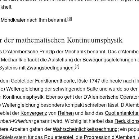
kheit
.
n
Mondkrater
nach ihm benannt.
r der mathematischen Kontinuumsphysik
as
D’Alembertsche Prinzip
der
Mechanik
benannt. Das d’Alember
 Mechanik erlaubt die Aufstellung der
Bewegungsgleichungen
e
Systems mit
Zwangsbedingungen
.
f dem Gebiet der
Funktionentheorie
, löste 1747 die heute nach 
le) Wellengleichung
der schwingenden Saite und wurde so der
n Kontinuumsphysik
. Ebenso geht der
D’Alembertsche Operator
e
Wellengleichung
besonders kompakt schreiben lässt. D’Alembe
ebiet der
Konvergenz
von
Reihen
und fand das
Quotientenkrite
mbert-Kriterium
genannt wird. Wichtig ist hierbei das
Reduktions
tere Arbeiten galten der
Wahrscheinlichkeitsrechnung
; ein popu
Spielsystem für das
Roulettespiel
, die
Progression d’Alembert
,