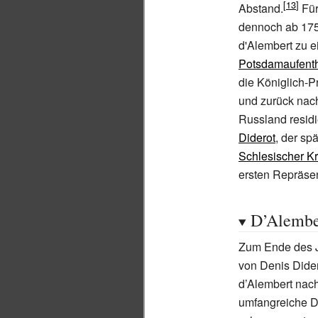
Abstand.
Für
dennoch ab 175
d'Alembert zu e
Potsdamaufenth
die Königlich-P
und zurück na
Russland residie
Diderot
, der s
Schlesischer Kr
ersten Repräse
D’Alembe
Zum Ende des J
von Denis Dider
d’Alembert nach
umfangreiche Di