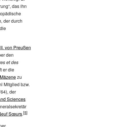
rung“, das ihn
lopädische
h, der durch
die
II. von Preußen
ber den
res et des
t er die
Mäzene
zu
l Mitglied bzw.
64), der
and Sciences
neralsekretär
Neuf Sœurs
.
ner