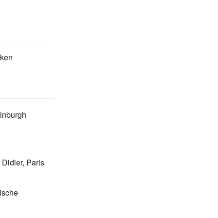
rken
inburgh
. Didier, Paris
ische