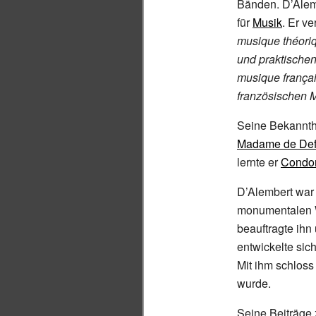
Bänden. D’Alemb
für
Musik
. Er ve
musique théoriq
und praktische
musique françai
französischen 
Seine Bekannthe
Madame de Def
lernte er
Condor
D’Alembert war
monumentalen 
beauftragte ihn
entwickelte sic
Mit ihm schloss
wurde.
Seine Beiträge