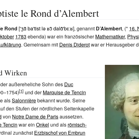
tiste le Rond d’Alembert
le Rond
[
'ʒɑ̃ ba'tist lə ʁɔ̃ dalɑ̃'bɛːʁ
], genannt
D’Alembert
, (*
16.
Oktober
1783
ebenda) war ein französischer
Mathematiker
,
Phys
ufklärung
. Gemeinsam mit
Denis Diderot
war er Herausgeber d
d Wirken
 der außereheliche Sohn des
Duc
90–1754)
und der
Marquise de Tencin
ie als
Salonnière
bekannt wurde. Seine
 auf den Stufen der nördlichen Seitenkapelle
d
von
Notre Dame de Paris
aussetzen.
e Tencin
war ein
Onkel
und als
römisch-
dinal zunächst
Erzbischof von Embrun