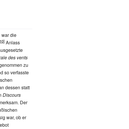
i war die
Anlass
usgesetzte
rale des vents
aufgenommen zu
d so verfasste
ischen
an dessen statt
en
Discours
ufmerksam. Der
eußischen
ig war, ob er
ebot