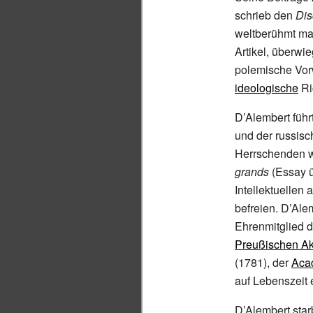
schrieb den
Dis
weltberühmt ma
Artikel, überw
polemische Vorw
ideologische
Ri
D’Alembert führt
und der russis
Herrschenden w
grands
(Essay ü
Intellektuellen 
befreien. D’Ale
Ehrenmitglied 
Preußischen Ak
(1781), der
Aca
auf Lebenszeit 
D’Alembert star