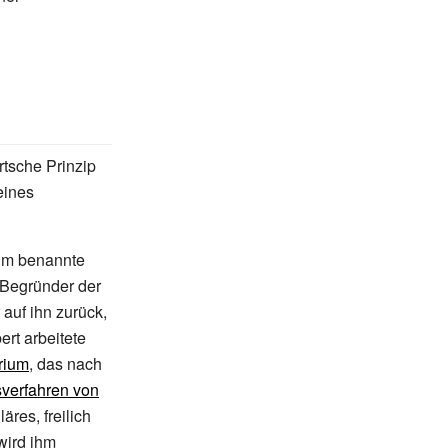
tsche Prinzip
ines
ihm benannte
 Begründer der
auf ihn zurück,
rt arbeitete
rium
, das nach
verfahren von
läres, freilich
 wird ihm