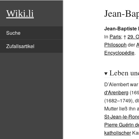
Jean-Bap
Wiki.li
Jean-Baptiste 
Suche
in
Paris
; †
29. 
Philosoph
der
A
Zufallsartikel
Encyclopédie
.
Leben un
D’Alembert war
d'Arenberg
(16
(1682–1749), d
Mutter ließ ihn
St-Jean-le-Ron
Pierre Guérin d
katholischer
Kar