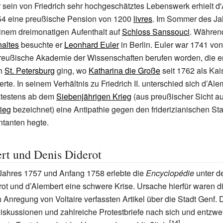
 sein von Friedrich sehr hochgeschätztes Lebenswerk erhielt d
4 eine preußische Pension von 1200
livres
. Im Sommer des Jah
inem dreimonatigen Aufenthalt auf
Schloss Sanssouci
. Währen
altes
besuchte er
Leonhard Euler
in Berlin. Euler war 1741 von 
reußische Akademie der Wissenschaften berufen worden, die er
ch
St. Petersburg
ging, wo
Katharina die Große
seit 1762 als Kai
rte. In seinem Verhältnis zu Friedrich II. unterschied sich d’Al
pätestens ab dem
Siebenjährigen Krieg
(aus preußischer Sicht a
ieg
bezeichnet) eine Antipathie gegen den friderizianischen St
ntanten hegte.
rt und Denis Diderot
ahres 1757 und Anfang 1758 erlebte die
Encyclopédie
unter d
ot und d’Alembert eine schwere Krise. Ursache hierfür waren d
 Anregung von Voltaire verfassten Artikel über die Stadt Genf. 
skussionen und zahlreiche Protestbriefe nach sich und entzwei