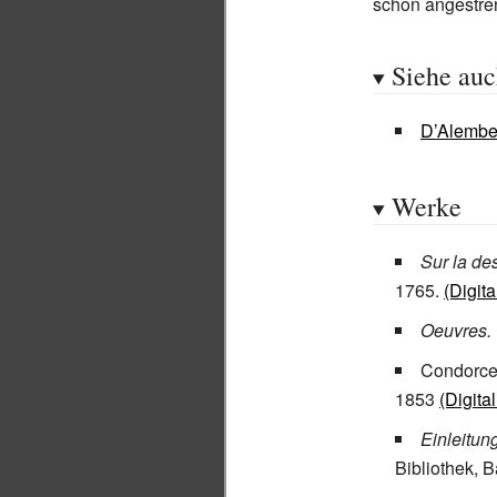
schon angestre
Siehe au
D’Alembe
Werke
Sur la de
1765.
(Digita
Oeuvres.
Condorce
1853
(Digital
Einleitun
Bibliothek, 