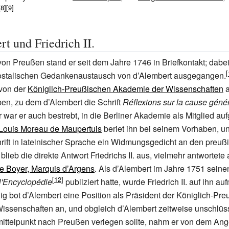
t und Friedrich II.
. von Preußen stand er seit dem Jahre 1746 in Briefkontakt; dabe
 postalischen Gedankenaustausch von d’Alembert ausgegangen.
 von der
Königlich-Preußischen Akademie der Wissenschaften
a
en, zu dem d’Alembert die Schrift
Réflexions sur la cause géné
ihr war er auch bestrebt, in die Berliner Akademie als Mitglied 
-Louis Moreau de Maupertuis
beriet ihn bei seinem Vorhaben, un
hrift in lateinischer Sprache ein Widmungsgedicht an den preuß
lieb die direkte Antwort Friedrichs II. aus, vielmehr antwortete 
e Boyer, Marquis d’Argens
. Als d’Alembert im Jahre 1751 sein
 l'Encyclopédie
publiziert hatte, wurde Friedrich II. auf ihn a
g bot d’Alembert eine Position als Präsident der Königlich-Pr
ssenschaften an, und obgleich d’Alembert zeitweise unschlüss
ittelpunkt nach Preußen verlegen sollte, nahm er von dem Ang