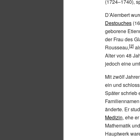
(1724–1740), s
D’Alembert wur
Destouches
(16
geborene Etienn
der Frau des Gl
Rousseau,
al
Alter von 48 Ja
jedoch eine um
Mit zwölf Jahren
ein und schlos
Später schrieb 
Familiennamen D
änderte. Er stud
Medizin
, ehe er
Mathematik und
Hauptwerk war