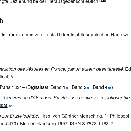
ngte Beziehung beider Herausgeber schließlich.
ch
rts Traum
, eines von Denis Diderots philosophischen Hauptwe
struction des Jésuites en France, par un auteur désintéressé.
Ed
lisat)
Paris 1821– (
Digitalisat: Band 1
,
Band 2
,
Band 4
)
t:
Oeuvres de d’Alembert. Sa vie - ses oeuvres - sa philosophie
isat)
g zur Enzyklopädie.
Hrsg. von Günther Mensching. (= Philosoph
Band 473). Meiner, Hamburg 1997, ISBN 3-7873-1188-2.