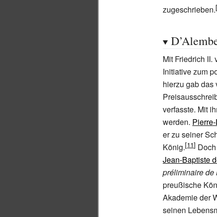
zugeschrieben.
D’Alember
Mit Friedrich II
Initiative zum
hierzu gab das
Preisausschreib
verfasste. Mit 
werden.
Pierre
er zu seiner Sc
König.
Doch b
Jean-Baptiste d
préliminaire de
preußische Köni
Akademie der Wi
seinen Lebensm