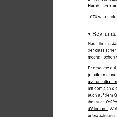
Harnblasenkran
1970 wurde ei
Begründe
Nach ihm ist d
der klassischen
mechanischen 
Er arbeitete au
(eindimensiona
mathematische
mit dem sich di
auch auf dem G
ihm auch
D’Ale
d’Alembert
. Wei
unbrauchbares 