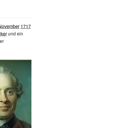
 November
1717
iker
und ein
er