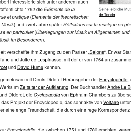
ert interessierte sich unter anderem auch
röffentlichte 1752 die
Éléments de la
Seine leibliche Mu
de Tencin
ue et pratique
(
Elemente der theoretischen
n Musik
) und zwei Jahre später
Réflexions sur la musique en géné
se en particulier
(
Überlegungen zur Musik im Allgemeinen und 
Musik im Besonderen
).
it verschaffte ihm Zugang zu den Pariser „
Salons
“. Er war St
fand
und
Julie de Lespinasse
, mit der er von 1764 an zusamme
cet
und
David Hume
kennen.
 gemeinsam mit Denis Diderot Herausgeber der
Encyclopédie
,
Werks im
Zeitalter der Aufklärung
. Der Buchhändler
André Le B
 und Diderot, die
Cyclopaedia
von
Ephraim Chambers
zu überse
h das Projekt der Encyclopédie, das sehr aktiv von
Voltaire
unter
 er eine enge Freundschaft, die durch eine rege Korrespondenz 
 zur
Encyclopédie
, die zwischen 1751 und 1780 erschien, waren v