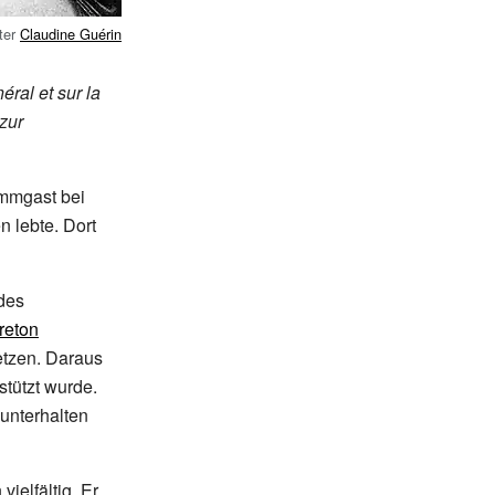
tter
Claudine Guérin
ral et sur la
zur
ammgast bei
n lebte. Dort
 des
reton
tzen. Daraus
stützt wurde.
unterhalten
ielfältig. Er