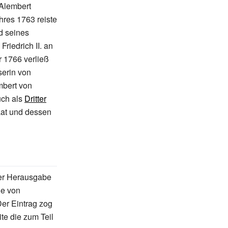
'Alembert
res 1763 reiste
d seines
Friedrich II. an
 1766 verließ
serin von
embert von
uch als
Dritter
aat und dessen
er Herausgabe
ie von
Der Eintrag zog
te die zum Teil