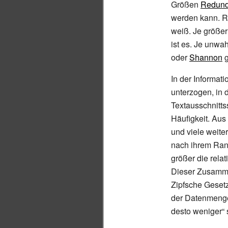
Größen
Redun
werden kann. R
weiß. Je größer
ist es. Je unwah
oder
Shannon
g
In der
Informati
unterzogen, in d
Textausschnitts
Häufigkeit. Au
und viele weite
nach ihrem Rang,
größer die rela
Dieser Zusamm
Zipfsche Gesetz
der Datenmenge
desto weniger“ 