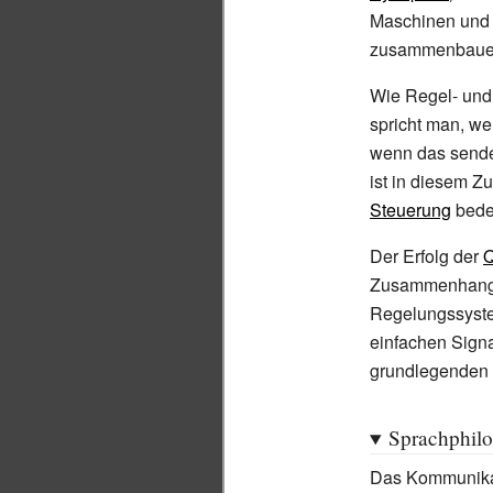
Maschinen und 
zusammenbaue
Wie Regel- und 
spricht man, w
wenn das sende
ist in diesem 
Steuerung
bede
Der Erfolg der
Q
Zusammenhangs m
Regelungssyste
einfachen Signa
grundlegenden 
Sprachphilo
Das Kommunikat