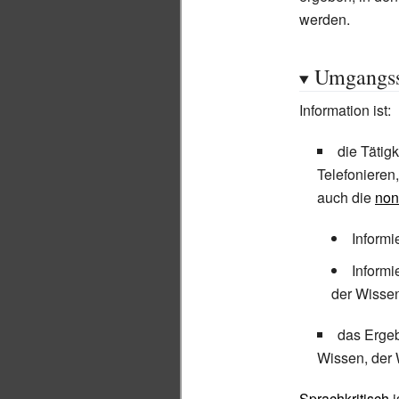
werden.
Umgangss
Information ist:
die Tätig
Telefonieren
auch die
non
Informi
Informi
der Wisse
das Ergeb
Wissen, der
Sprachkritisch
i