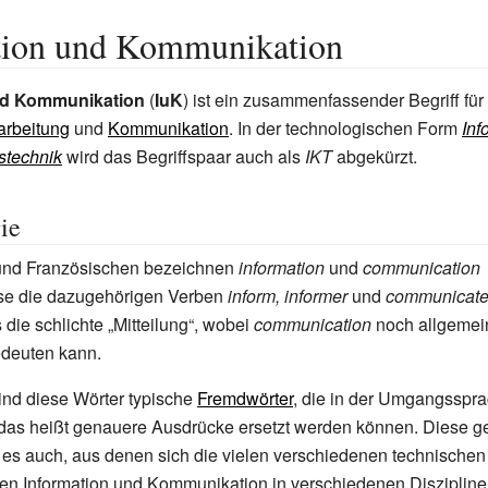
tion und Kommunikation
nd Kommunikation
(
IuK
) ist ein zusammenfassender Begriff für
arbeitung
und
Kommunikation
. In der technologischen Form
Inf
stechnik
wird das Begriffspaar auch als
IKT
abgekürzt.
ie
und Französischen bezeichnen
information
und
communication
se die dazugehörigen Verben
inform, informer
und
communicate
s die schlichte „Mitteilung“, wobei
communication
noch allgemein
edeuten kann.
ind diese Wörter typische
Fremdwörter
, die in der Umgangsspr
 das heißt genauere Ausdrücke ersetzt werden können. Diese 
 es auch, aus denen sich die vielen verschiedenen technische
nen Information und Kommunikation in verschiedenen Disziplin