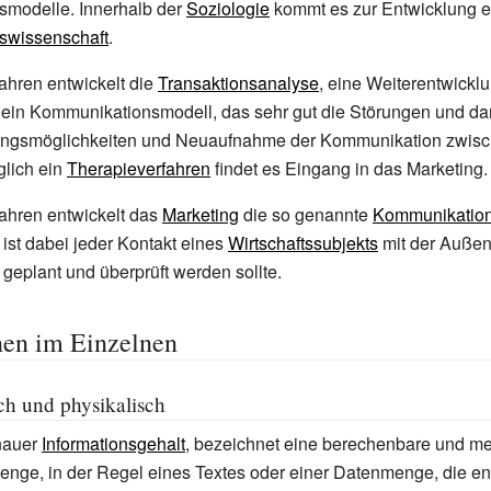
modelle. Innerhalb der
Soziologie
kommt es zur Entwicklung e
swissenschaft
.
ahren entwickelt die
Transaktionsanalyse
, eine Weiterentwickl
ein Kommunikationsmodell, das sehr gut die Störungen und dam
lungsmöglichkeiten und Neuaufnahme der Kommunikation zwis
glich ein
Therapieverfahren
findet es Eingang in das Marketing.
ahren entwickelt das
Marketing
die so genannte
Kommunikations
st dabei jeder Kontakt eines
Wirtschaftssubjekts
mit der Außen
 geplant und überprüft werden sollte.
nen im Einzelnen
h und physikalisch
enauer
Informationsgehalt
, bezeichnet eine berechenbare und m
enge, in der Regel eines Textes oder einer Datenmenge, die en