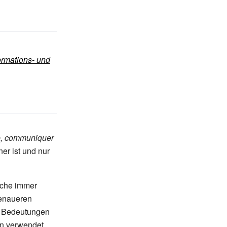
ormations- und
, communiquer
er ist und nur
ache immer
genaueren
n Bedeutungen
en verwendet