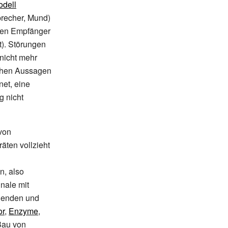
dell
precher, Mund)
den Empfänger
ht). Störungen
nicht mehr
chen Aussagen
net, eine
g nicht
von
äten vollzieht
, also
nale mit
ndenden und
or
,
Enzyme
,
Bau von