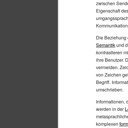
zwischen Sender
Eigenschaft des
umgangssprachl
Kommunikation
Die Beziehung 
Semantik
und d
kontrastieren
mi
ihre Benutzer. 
vermeiden. Zeich
von Zeichen ge
Begriff. Inform
umschrieben.
Informationen, 
werden in der
L
metasprachliche
komplexen
for