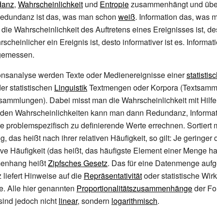
danz
,
Wahrscheinlichkeit
und
Entropie
zusammenhängt und über 
edundanz ist das, was man schon
weiß
. Information das, was 
 die Wahrscheinlichkeit des Auftretens eines Ereignisses ist, d
rscheinlicher ein Ereignis ist, desto informativer ist es. Informat
emessen.
onsanalyse
werden Texte oder Medienereignisse einer
statistis
er statistischen
Linguistik
Textmengen oder Korpora (Textsamm
sammlungen). Dabei misst man die Wahrscheinlichkeit mit Hilfe 
s den Wahrscheinlichkeiten kann man dann Redundanz, Informat
re problemspezifisch zu definierende Werte errechnen. Sortiert
 das heißt nach ihrer relativen Häufigkeit, so gilt: Je geringer
tive Häufigkeit (das heißt, das häufigste Element einer Menge h
enhang heißt
Zipfsches Gesetz
. Das für eine Datenmenge aufge
 liefert Hinweise auf die
Repräsentativität
oder statistische Wirk
. Alle hier genannten
Proportionalitätszusammenhänge
der Fo
sind jedoch nicht
linear
, sondern
logarithmisch
.