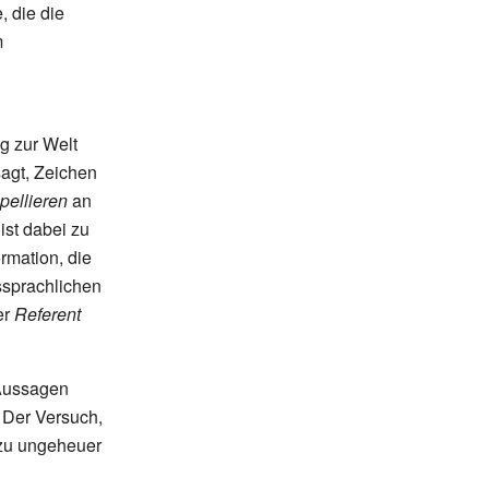
 die die
m
g zur Welt
sagt, Zeichen
pellieren
an
 ist dabei zu
rmation, die
ssprachlichen
er
Referent
Aussagen
. Der Versuch,
 zu ungeheuer