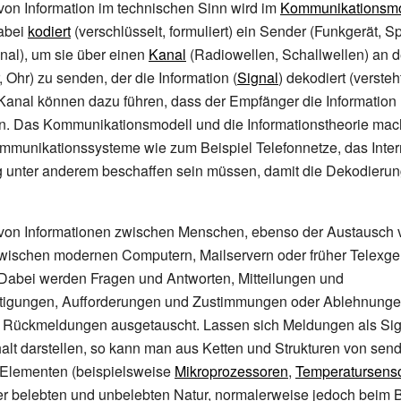
on Information im technischen Sinn wird im
Kommunikationsmo
abei
kodiert
(verschlüsselt, formuliert) ein Sender (Funkgerät, S
gnal), um sie über einen
Kanal
(Radiowellen, Schallwellen) an 
 Ohr) zu senden, der die Information (
Signal
) dekodiert (verste
anal können dazu führen, dass der Empfänger die Information 
n. Das Kommunikationsmodell und die Informationstheorie ma
mmunikationssysteme wie zum Beispiel Telefonnetze, das Inter
 unter anderem beschaffen sein müssen, damit die Dekodierun
von Informationen zwischen Menschen, ebenso der Austausch 
wischen modernen Computern, Mailservern oder früher Telexger
 Dabei werden Fragen und Antworten, Mitteilungen und
igungen, Aufforderungen und Zustimmungen oder Ablehnungen
Rückmeldungen ausgetauscht. Lassen sich Meldungen als Sig
alt darstellen, so kann man aus Ketten und Strukturen von se
Elementen (beispielsweise
Mikroprozessoren
,
Temperatursens
der belebten und unbelebten Natur, normalerweise jedoch beim 