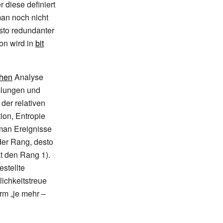
diese definiert
man noch nicht
esto redundanter
ion wird in
bit
chen
Analyse
lungen und
der relativen
ion, Entropie
 man Ereignisse
 der Rang, desto
at den Rang 1).
stellte
lichkeitstreue
rm „je mehr –