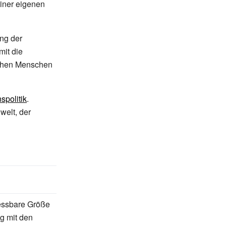
iner eigenen
ung der
it die
chen Menschen
politik
.
welt, der
essbare Größe
g mit den