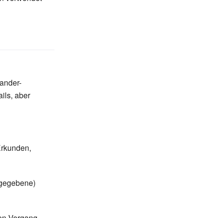
ander-
ils, aber
Erkunden,
ergegebene)
den Vorgang