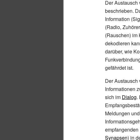
Der Austausch v
beschrieben. D
Information (Si
(Radio, Zuhörer,
(Rauschen) im K
dekodieren kan
darüber, wie Ko
Funkverbindung
gefährdet ist.
Der Austausch 
Informationen z
sich im
Dialog
.
Empfangsbestät
Meldungen und 
Informationsgeh
empfangenden 
Synapsen
) in 