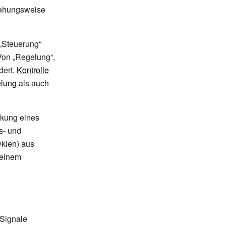
iehungsweise
 „Steuerung“
Von „Regelung“,
dert.
Kontrolle
lung
als auch
ckung eines
s- und
klen) aus
 einem
 Signale