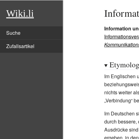
Informa
Wiki.li
Information u
Suche
Informationsver
Kommunikation
Zufallsartikel
Etymolog
Im Englischen 
beziehungswei
nichts weiter al
„Verbindung“ b
Im Deutschen s
durch bessere,
Ausdrücke sind
ergeben, in de