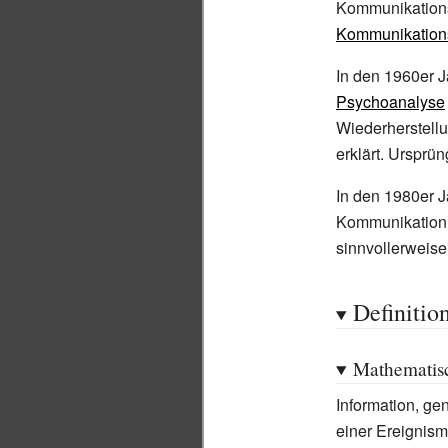
Kommunikations
Kommunikation
In den 1960er J
Psychoanalyse
Wiederherstel
erklärt. Ursprün
In den 1980er J
Kommunikation i
sinnvollerweise
Definitio
Mathematisc
Information, g
einer Ereignism