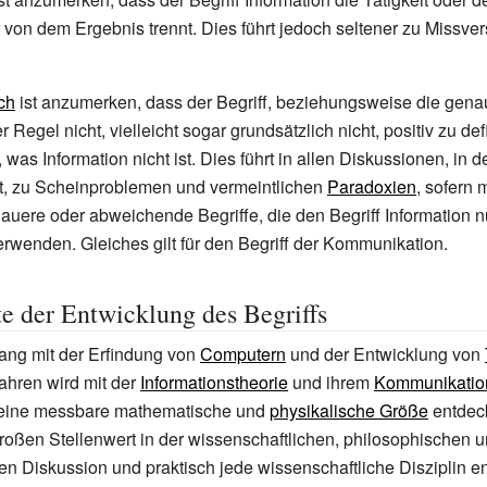
r von dem Ergebnis trennt. Dies führt jedoch seltener zu Missve
ch
ist anzumerken, dass der Begriff, beziehungsweise die gen
 Regel nicht, vielleicht sogar grundsätzlich nicht, positiv zu def
was Information nicht ist. Dies führt in allen Diskussionen, in d
lt, zu Scheinproblemen und vermeintlichen
Paradoxien
, sofern 
nauere oder abweichende Begriffe, die den Begriff Information n
rwenden. Gleiches gilt für den Begriff der Kommunikation.
e der Entwicklung des Begriffs
g mit der Erfindung von
Computern
und der Entwicklung von
ahren wird mit der
Informationstheorie
und ihrem
Kommunikatio
s eine messbare mathematische und
physikalische Größe
entdeck
roßen Stellenwert in der wissenschaftlichen, philosophischen 
hen Diskussion und praktisch jede wissenschaftliche Disziplin e