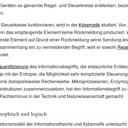
Geräten so genannte Regel- und Steuerkreise entdecken, bez
n.
Steuerkreise funktionieren, wird in der
Kybernetik
studiert. Von
enn das empfangende Element keine Rückmeldung produziert. 
nde Element auf Grund einer Rückmeldung seine Sendung än
Zusammenhang ein zu vermeidender Begriff, weil er sowohl
Rege
utet.
uantifizierung
des Informationsbegriffs, die erstaunliche Entde
it der Entropie, die Möglichkeit sehr komplizierte Steuerung
me (beispielsweise Rechenwerke, Mikroprozessoren, Enzymzy
lstrukturen zusammenzusetzen, hat den Informationsbegriff zu
Fachterminus in der Technik und Naturwissenschaft gemacht.
sophisch und logisch
ionsmodell der Informationstheorie und Kybernetik untersucht