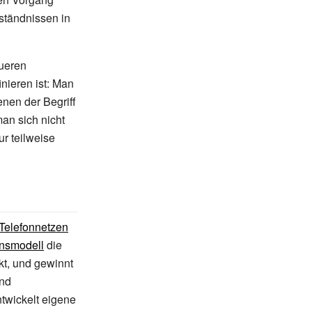
rständnissen in
aueren
inieren ist: Man
enen der Begriff
man sich nicht
ur teilweise
Telefonnetzen
nsmodell
die
t, und gewinnt
und
ntwickelt eigene