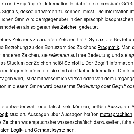
n und Empfängern, Information ist dabei eine messbare Größe,
 Signals, dekodiert werden zu können, misst. Die Information i
ichen Sinn wird demgegenüber in den sprachphilosophischen
smodellen als so genanntes
Zeichen
gedeutet.
eines Zeichens zu anderen Zeichen heißt
Syntax
, die Beziehun
ie Beziehung zu den Benutzern des Zeichens
Pragmatik
. Man 
t anderen Zeichen, sie
referieren
auf ihre Bedeutung und sie
ap
Das Studium der Zeichen heißt
Semiotik
. Der Begriff Information
en tragen Information, sie sind aber keine Information. Die Info
tragen wird, ist damit wesentlich verschieden von dem umgang
ation in diesem Sinne wird besser mit
Bedeutung
oder
Begriff
od
die entweder wahr oder falsch sein können, heißen
Aussagen
. 
ogik
studiert. Aussagen über Aussagen heißen
metasprachlich
 Zeichen widerspruchsfrei wissenschaftlich darzustellen, führt
malen Logik- und Semantiksystemen
.