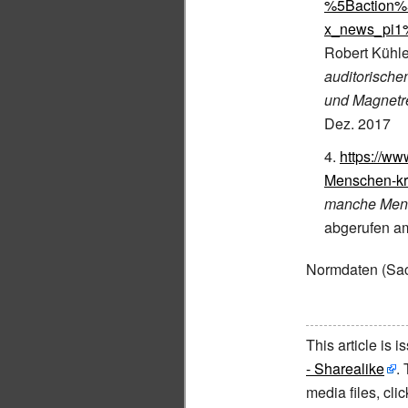
%5Baction%
x_news_pi1
Robert Kühl
auditorisch
und Magnetr
Dez. 2017
https://w
Menschen-kr
manche Men
abgerufen am
Normdaten
(Sac
This article is 
- Sharealike
.
media files, cl