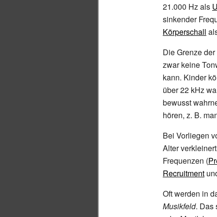
21.000
Hz als
U
sinkender Freq
Körperschall
al
Die Grenze der
zwar keine Tonw
kann. Kinder kö
über 22
kHz wah
bewusst wahrn
hören, z.
B. ma
Bei Vorliegen 
Alter verkleine
Frequenzen (
Pr
Recruitment
und
Oft werden in d
Musikfeld
. Das