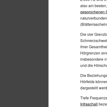
also am besten,
gesprochenen 
naturverbunden
(Blätterrascheln,
Die vier Grenzb
Schmerzschwelle
ihrer Gesamthei
Hörgrenzen sind
insbesondere mi
und die Hörschw
Die Beziehung
Hörfelds können
dargestellt wer
Tiefe Frequenz
Infraschall
beze