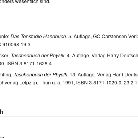
nders wesentlich sind.
enle:
Das Tonstudio Handbuch.
5. Auflage, GC Carstensen Verl
3-910098-19-3
cker:
Taschenbuch der Physik.
4. Auflage, Verlag Harry Deutsch,
00, ISBN 3-8171-1628-4
hling
:
Taschenbuch der Physik
. 13. Auflage. Verlag Harri Deut
verlag Leipzig), Thun u.
a. 1991,
ISBN 3-8171-1020-0
, 23.2.
ch
tz