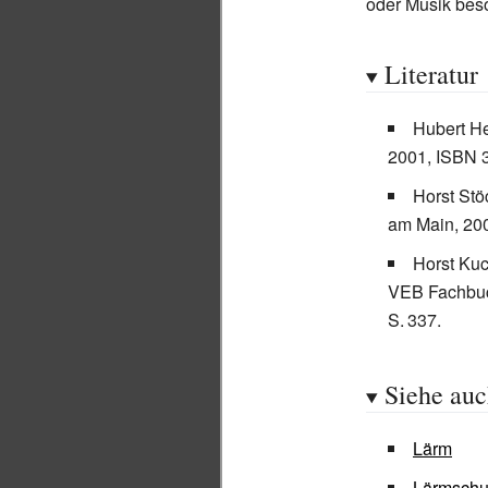
oder Musik beso
Literatur
Hubert H
2001, ISBN 
Horst Stö
am Main, 20
Horst Kuc
VEB Fachbuch
S.
337
.
Siehe au
Lärm
Lärmschu