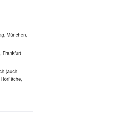
ag, München,
 Frankfurt
sch (auch
1 Hörfläche,