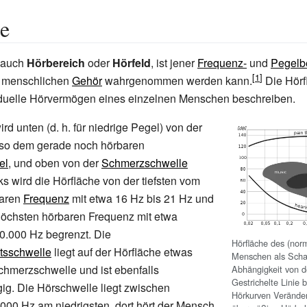
e
 auch
Hörbereich
oder
Hörfeld
, ist jener
Frequenz-
und
Pegelb
m menschlichen
Gehör
wahrgenommen werden kann.
Die Hörf
iduelle Hörvermögen eines einzelnen Menschen beschreiben.
ird unten (d.
h. für niedrige Pegel) von der
lso dem gerade noch hörbaren
el
, und oben von der
Schmerzschwelle
s wird die Hörfläche von der tiefsten vom
aren
Frequenz
mit etwa 16
Hz bis 21 Hz und
höchsten hörbaren Frequenz mit etwa
20.000
Hz begrenzt. Die
Hörfläche des (nor
tsschwelle
liegt auf der Hörfläche etwas
Menschen als Schal
chmerzschwelle und ist ebenfalls
Abhängigkeit von d
Gestrichelte Linie 
ig. Die Hörschwelle liegt zwischen
Hörkurven Verände
.000
Hz am niedrigsten, dort hört der Mensch