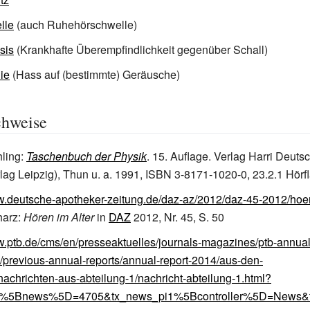
lle
(auch Ruhehörschwelle)
sis
(Krankhafte Überempfindlichkeit gegenüber Schall)
ie
(Hass auf (bestimmte) Geräusche)
chweise
ling
:
Taschenbuch der Physik
. 15. Auflage. Verlag Harri Deut
ag Leipzig), Thun u.
a. 1991,
ISBN 3-8171-1020-0
, 23.2.1 Hörf
w.deutsche-apotheker-zeitung.de/daz-az/2012/daz-45-2012/hoer
harz:
Hören im Alter
in
DAZ
2012, Nr. 45, S. 50
w.ptb.de/cms/en/presseaktuelles/journals-magazines/ptb-annual-
n/previous-annual-reports/annual-report-2014/aus-den-
nachrichten-aus-abteilung-1/nachricht-abteilung-1.html?
1%5Bnews%5D=4705&tx_news_pi1%5Bcontroller%5D=News&