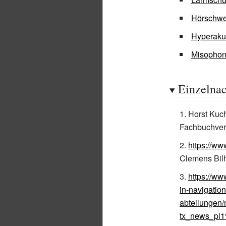
Hörschwe
Hyperaku
Misophon
Einzelna
Horst Kuch
Fachbuchverl
https://ww
Clemens Bil
https://ww
in-navigatio
abteilungen/
tx_news_pi