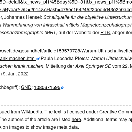
5D=detail&tx_news_pi1%5Bday%5D=31&tx_news_pi1%5Bmo
%5Byear%5D=2014&cHash=475ec15424522ded4d43e2e0a4d
er, Johannes Hensel:
Schallquelle für die objektive Untersuchun
en Wahrnehmung von Infraschall mittels Magnetoenzephalograp
esonanztomographie (MRT)
auf der Website der
PTB
, abgerufe
ww.welt.de/gesundheit/article153570728/Warum-Ultraschallwell
ank-machen.html
Paula Leocadia Pleiss:
Warum Ultraschallw
schen krank machen
, Mitteilung der
Axel Springer SE
vom 22. 
 9. Jan. 2022
hbegriff):
GND
:
1080671595
issued from
Wikipedia
. The text is licensed under
Creative Common
 The authors of the article are listed
here
. Additional terms may ap
ick on images to show image meta data.