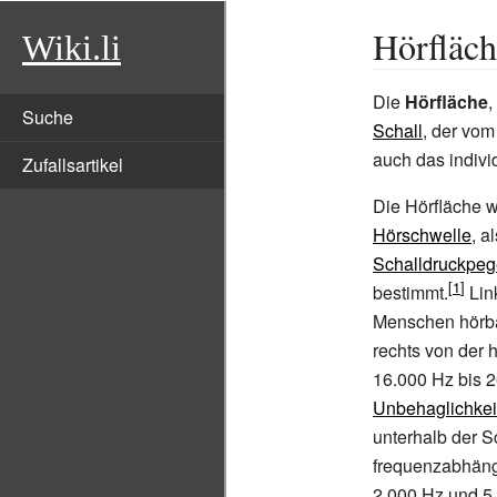
Hörfläch
Wiki.li
Die
Hörfläche
,
Suche
Schall
, der vo
auch das indiv
Zufallsartikel
Die Hörfläche w
Hörschwelle
, a
Schalldruckpeg
bestimmt.
Link
Menschen hörb
rechts von der 
16.000
Hz bis 
Unbehaglichkei
unterhalb der S
frequenzabhäng
2.000
Hz und 5