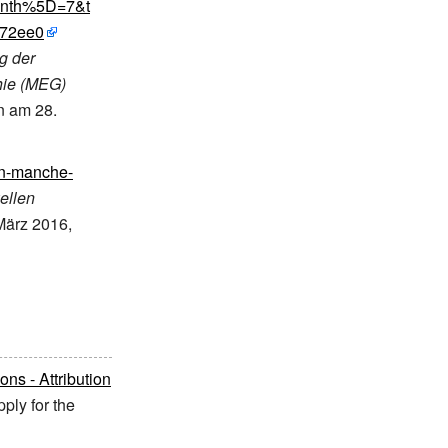
nth%5D=7&t
72ee0
g der
hie (MEG)
n am 28.
en-manche-
ellen
März 2016,
s - Attribution
ply for the