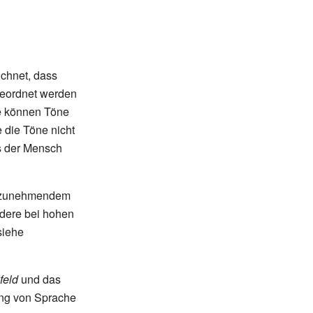
chnet, dass
geordnet werden
e können Töne
die Töne nicht
s der Mensch
it zunehmendem
ndere bei hohen
siehe
feld
und das
ung von Sprache