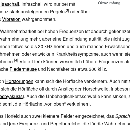
Oktavumfang
ltraschall
. Infraschall wird nur bei mit
uenz stark ansteigenden Pegeln
oder über
s
Vibration
wahrgenommen.
 Wahrnehmbarkeit bei hohen Frequenzen ist dadurch gekennzei
ahrnehmung mehr, aber eine Empfindung auftritt, die nicht zu
nnen teilweise bis 30
kHz hören und auch manche Erwachsen
rnehmen oder entwickeln Krankheitssymptome, auch wenn sie 
ehmen.
Viele Tiere können wesentlich höhere Frequenzen al
nche
Fledermäuse
und Nachtfalter bis etwa 200
kHz.
von
Hörstörungen
kann sich die Hörfläche verkleinern. Auch m
rt sich die Hörfläche oft durch Anstieg der Hörschwelle, insbeso
esbyakusis
). Auch die Unbehaglichkeitsschwelle kann sinken, 
 somit die Hörfläche „von oben“ verkleinern.
as Hörfeld auch zwei kleinere Felder eingezeichnet, das
Sprach
 sind jene Frequenz- und Pegelbereiche, die für die Wahrnehm