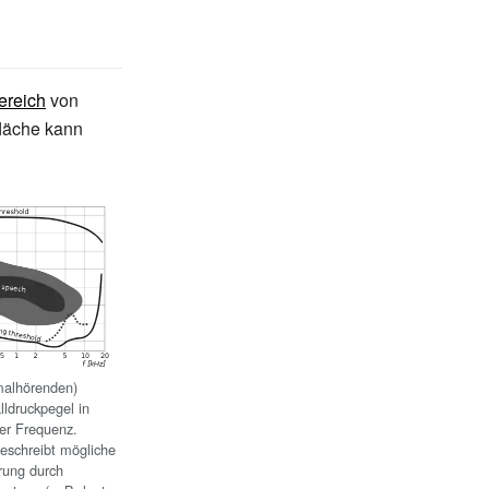
ereich
von
läche kann
malhörenden)
ldruckpegel in
er Frequenz.
beschreibt mögliche
rung durch