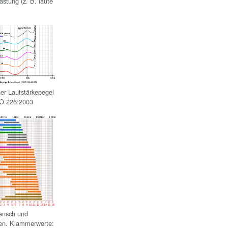
stung (z.
B. laute
er Lautstärkepegel
SO 226:2003
ensch und
ren. Klammerwerte: