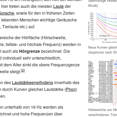
übermäßige Hörbela
Musik)
 hier treten auch die meisten
Laute
der
Sprache
, sowie für den in früheren Zeiten
 lebenden Menschen wichtige Geräusche
 Tierlaute etc.) auf.
ereiche der Hörfläche (Hörschwelle,
, tiefste- und höchste Frequenz) werden in
Neue Kurven gleich
t auch als
Hörgrenze
bezeichnet. Die
(Isophone) nach I
 individuell sehr unterschiedlich,
t dem Alter sinkt die obere Frequenzgenze
elle steigt.
en des
Lautstärkeempfindens
innerhalb des
 durch Kurven gleicher Lautstärke (
Phon
)
den.
en unterhalb von 16
Hz werden als
Hörbereiche von M
ichnet und hohe Frequenzen über
verschiedenen Tie