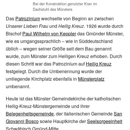
Bei der Konstruktion genutzter Kran im
Dachstuhl des Münsters
Das
Patrozinium
wechselte von Beginn an zwischen
Unserer Lieben Frau
und
Heilig Kreuz
. 1926 wurde durch
Bischof
Paul Wilhelm von Keppler
das Gmünder Münster,
wie es umgangssprachlich – wie in Süddeutschland
üblich – wegen seiner Größe seit dem Bau genannt
wurde, zum Münster zum Heiligen Kreuz erhoben. Durch
diesen Schritt war das Patrozinium auf
Heilig Kreuz
festgelegt. Durch die Umbenennung wurde der
umliegende Kirchplatz ebenfalls in
Münsterplatz
umbenannt.
Heute ist das Münster Gemeindekirche der katholischen
Heilig-Kreuz-Münstergemeinde und ihrer
Belegenheitsgemeinde
, der italienischen Gemeinde
San
Giovanni Bosco
sowie Hauptkirche der
Seelsorgeeinheit
Schwäbisch Gmünd-Mitte.