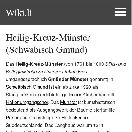
Wiki.li
Heilig-Kreuz-Münster
(Schwäbisch Gmünd)
Das
Heilig-Kreuz-Münster
(von 1761 bis 1803
Stifts- und
Kollegiatkirche zu Unserer Lieben Frau
;
umgangssprachlich
Gmünder Münster
genannt) in
Schwäbisch Gmünd
ist ein ab zirka 1320 als
Stadtpfarrkirche errichteter
gotischer
Kirchenbau mit
Hallenumgangschor
. Das
Münster
ist kunsthistorisch
bedeutend als Ausgangswerk der Baumeisterfamilie
Parler
und als erste große
Hallenkirche
Süddeutschlands. Das Langhaus war um 1341