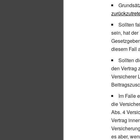
Grundsätz
zurückzutret
Sollten f
sein, hat der
Gesetzgeber d
diesem Fall 
Sollten d
den Vertrag 
Versicherer 
Beitragszusc
Im Falle 
die Versiche
Abs. 4 Versi
Vertrag inner
Versicherung
es aber, wen