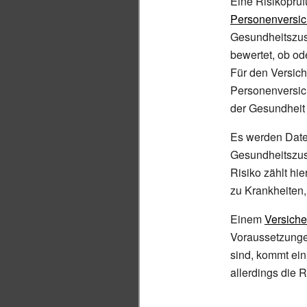
Eine Risikoprüf
Personenversi
Gesundheitszus
bewertet, ob o
Für den Versich
Personenversich
der Gesundheit 
Es werden Daten
Gesundheitszust
Risiko zählt hi
zu Krankheiten,
Einem
Versich
Voraussetzunge
sind, kommt ei
allerdings die 