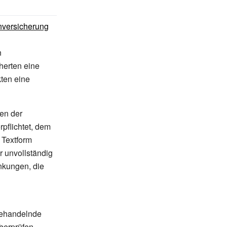
nversicherung
n
herten eine
kten eine
men der
pflichtet, dem
 Textform
r unvollständig
nkungen, die
behandelnde
berprüfen.