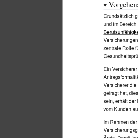
Vorgehen
Grundsätzlich g
und im Bereich
Berufsunfähigke
Versicherungen
zentrale Rolle 
Gesundheitsprü
Ein Versicherer
Antragsformali
Versicherer die
gefragt hat, di
sein, erhält de
vom Kunden aus
Im Rahmen der 
Versicherungsge
Ärzte. Damit ka