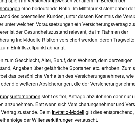
ung spielt im
Versicherungswesen
vor allem im Bereich der
cherungen
eine bedeutende Rolle. Im Mittelpunkt steht dabei der
tand des potentiellen Kunden, unter dessen Kenntnis die Vers
der unter welchen Voraussetzungen ein Versicherungsvertrag z
erer ist der Gesundheitszustand relevant, da im Rahmen der
erung individuelle Risiken versichert werden, deren Tragweite
zum Eintrittszeitpunkt abhängt.
 zum Geschlecht, Alter, Beruf, dem Wohnort, dem derzeitigen
and, Angaben über gefährliche Sportarten etc. erhoben. Zum s
erbei das persönliche Verhalten des Versicherungsnehmers, wie 
 oder die weiteren Absicherungen, die der Versicherungsnehmer 
erungsunternehmen
steht es frei, Anträge abzulehnen oder nur 
n anzunehmen. Erst wenn sich Versicherungsnehmer und Versi
n Vertrag zustande. Beim
Invitatio-Modell
gilt dies entsprechend, h
Reihenfolge der
Willenserklärungen
vertauscht.