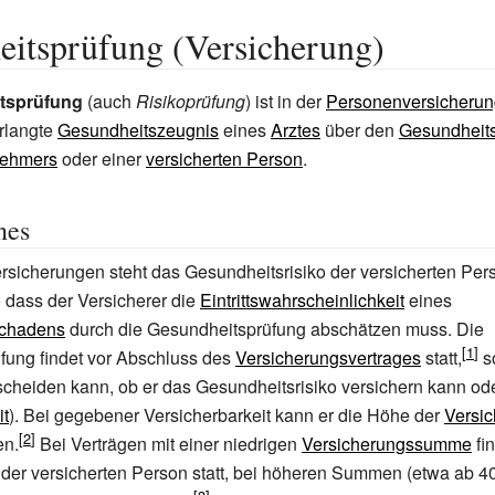
itsprüfung (Versicherung)
tsprüfung
(auch
Risikoprüfung
) ist in der
Personenversicherun
rlangte
Gesundheitszeugnis
eines
Arztes
über den
Gesundheit
nehmers
oder einer
versicherten Person
.
nes
sicherungen steht das Gesundheitsrisiko der versicherten Per
 dass der Versicherer die
Eintrittswahrscheinlichkeit
eines
schadens
durch die Gesundheitsprüfung abschätzen muss. Die
fung findet vor Abschluss des
Versicherungsvertrages
statt,
s
scheiden kann, ob er das Gesundheitsrisiko versichern kann ode
it
). Bei gegebener Versicherbarkeit kann er die Höhe der
Versi
en.
Bei Verträgen mit einer niedrigen
Versicherungssumme
fin
der versicherten Person statt, bei höheren Summen (etwa ab 40