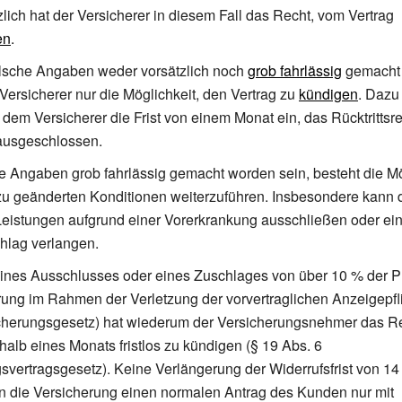
lich hat der Versicherer in diesem Fall das Recht, vom Vertrag
en
.
alsche Angaben weder vorsätzlich noch
grob fahrlässig
gemacht
 Versicherer nur die Möglichkeit, den Vertrag zu
kündigen
. Dazu
em Versicherer die Frist von einem Monat ein, das Rücktrittsrec
ausgeschlossen.
ie Angaben grob fahrlässig gemacht worden sein, besteht die Mö
zu geänderten Konditionen weiterzuführen. Insbesondere kann 
Leistungen aufgrund einer Vorerkrankung ausschließen oder ei
hlag verlangen.
eines Ausschlusses oder eines Zuschlages von über 10
% der P
rung im Rahmen der Verletzung der vorvertraglichen Anzeigepfl
cherungsgesetz) hat wiederum der Versicherungsnehmer das R
halb eines Monats fristlos zu kündigen (§ 19 Abs. 6
svertragsgesetz). Keine Verlängerung der Widerrufsfrist von 14
n die Versicherung einen normalen Antrag des Kunden nur mit