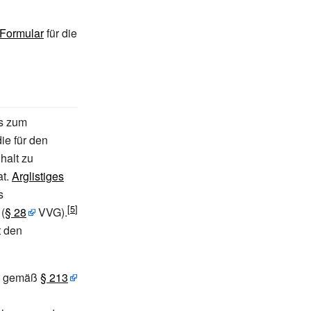
Formular
für die
s zum
ie für den
halt zu
at.
Arglistiges
s
(
§
28
VVG).
t den
st gemäß
§
213