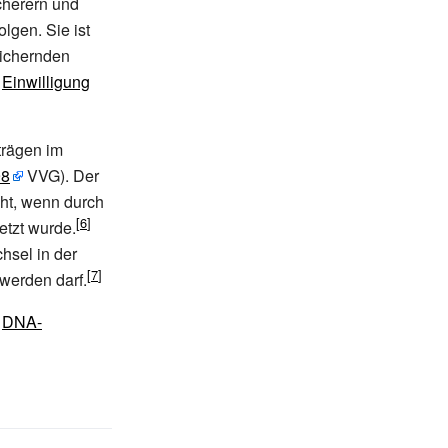
cherern und
gen. Sie ist
sichernden
e
Einwilligung
trägen im
98
VVG). Der
ht, wenn durch
etzt wurde.
hsel in der
werden darf.
s
DNA-