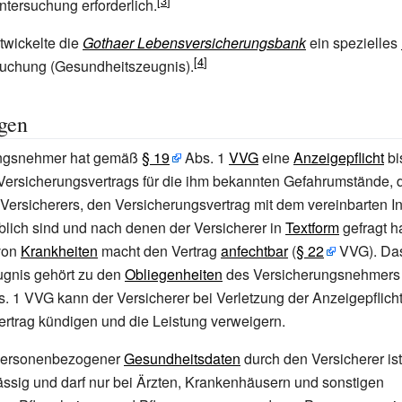
ntersuchung erforderlich.
twickelte die
Gothaer Lebensversicherungsbank
ein spezielles
suchung (Gesundheitszeugnis).
gen
ungsnehmer hat gemäß
§
19
Abs. 1
VVG
eine
Anzeigepflicht
bi
ersicherungsvertrags für die ihm bekannten Gefahrumstände, d
Versicherers, den Versicherungsvertrag mit dem vereinbarten In
blich sind und nach denen der Versicherer in
Textform
gefragt h
von
Krankheiten
macht den Vertrag
anfechtbar
(
§
22
VVG). Da
gnis gehört zu den
Obliegenheiten
des Versicherungsnehmers 
. 1 VVG kann der Versicherer bei Verletzung der Anzeigepflich
rtrag kündigen und die Leistung verweigern.
personenbezogener
Gesundheitsdaten
durch den Versicherer i
ssig und darf nur bei Ärzten, Krankenhäusern und sonstigen