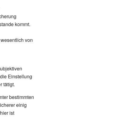
icherung
ustande kommt.
 wesentlich von
ubjektiven
die Einstellung
tätigt.
unter bestimmten
cherer einig
ier ist