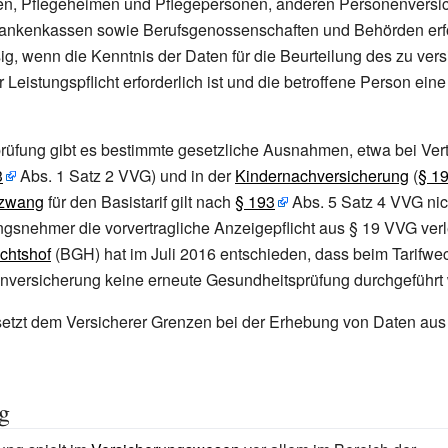
en, Pflegeheimen und Pflegepersonen, anderen Personenversi
rankenkassen sowie Berufsgenossenschaften und Behörden erfol
ig, wenn die Kenntnis der Daten für die Beurteilung des zu ver
 Leistungspflicht erforderlich ist und die betroffene Person ein
rüfung gibt es bestimmte gesetzliche Ausnahmen, etwa bei Ver
3
Abs. 1 Satz 2 VVG) und in der
Kindernachversicherung
(
§
1
szwang
für den Basistarif gilt nach
§
193
Abs. 5 Satz 4 VVG nic
gsnehmer die vorvertragliche Anzeigepflicht aus § 19 VVG verl
chtshof
(BGH) hat im Juli 2016 entschieden, dass beim Tarifwec
nversicherung keine erneute Gesundheitsprüfung durchgeführt 
etzt dem Versicherer Grenzen bei der Erhebung von Daten au
g