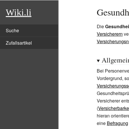
Gesundhe
Wiki.li
Die
Gesundhei
Suche
Versicherern
ve
Versicherungs
Zufallsartikel
Allgemei
Bei Personenver
Vordergrund, so
Versicherungs
Gesundheitsprü
Versicherer ent
(
Versicherbarke
hieran orientier
eine
Befragung