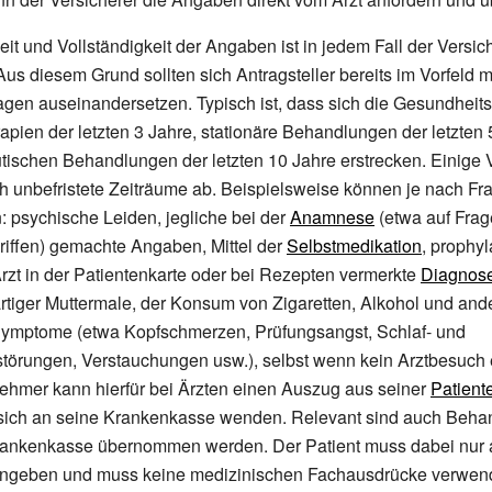
keit und Vollständigkeit der Angaben ist in jedem Fall der Vers
Aus diesem Grund sollten sich Antragsteller bereits im Vorfeld m
gen auseinandersetzen. Typisch ist, dass sich die Gesundheits
pien der letzten 3 Jahre, stationäre Behandlungen der letzten 
ischen Behandlungen der letzten 10 Jahre erstrecken. Einige 
h unbefristete Zeiträume ab. Beispielsweise können je nach Fra
 psychische Leiden, jegliche bei der
Anamnese
(etwa auf Fra
riffen) gemachte Angaben, Mittel der
Selbstmedikation
, prophyl
rzt in der Patientenkarte oder bei Rezepten vermerkte
Diagnos
rtiger Muttermale, der Konsum von Zigaretten, Alkohol und an
Symptome (etwa Kopfschmerzen, Prüfungsangst, Schlaf- und
törungen, Verstauchungen usw.), selbst wenn kein Arztbesuch e
ehmer kann hierfür bei Ärzten einen Auszug aus seiner
Patient
 sich an seine Krankenkasse wenden. Relevant sind auch Beha
Krankenkasse übernommen werden. Der Patient muss dabei nur 
ngeben und muss keine medizinischen Fachausdrücke verwen