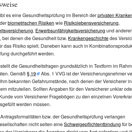
sweise
ibt es eine Gesundheitsprüfung im Bereich der
privaten Kranke
 der
biometrischen Risiken
wie
Risikolebensversicherung
,
itsversicherung
,
Erwerbsunfähigkeitsversicherung
und andere
, bei denen die Gesundheit bzw.
Krankengeschichte
des Versic
für das Risiko spielt. Daneben kann auch in Kombinationsprodu
fung durchgeführt werden.
 stellt die Gesundheitsfragen grundsätzlich in Textform im Rah
täten. Gemäß
§
19
Abs. 1 VVG ist der Versicherungsnehmer ver
 ihm bekannten Gefahrumstände, nach denen der Versicherer in
esem mitzuteilen. Sollten Angaben für den Versicherer unklar ode
r Kunde vom Versicherer Fragebögen zu den einzelnen Vorerkra
gefüllt werden müssen.
Antragsformalitäten bzw. der Gesundheitsprüfung verlangen
sellschaften nicht selten eine
Schweigepflichtentbindung
für 
nn der Versicherer die Angaben direkt vom Arzt anfordern und ü