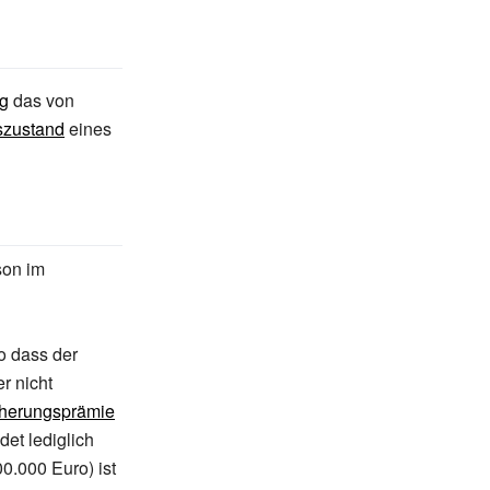
g
das von
szustand
eines
son im
o dass der
r nicht
cherungsprämie
det lediglich
0.000 Euro) ist