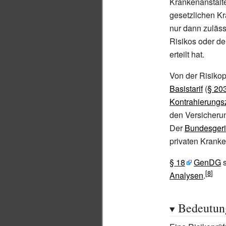
Krankenanstalt
gesetzlichen K
nur dann zuläss
Risikos oder der
erteilt hat.
Von der Risikop
Basistarif
(
§
20
Kontrahierung
den Versicherun
Der
Bundesgeri
privaten Kranke
§
18
GenDG
s
Analysen
.
Bedeutun