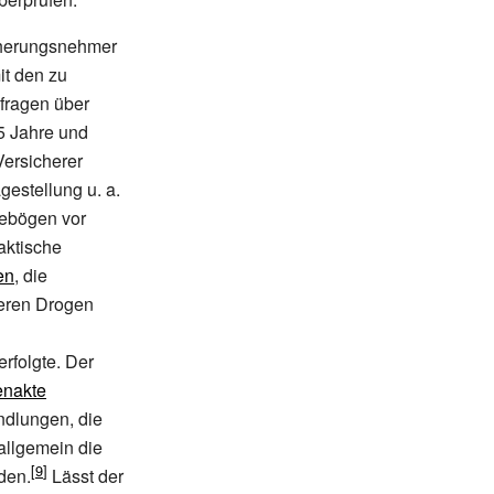
icherungsnehmer
it den zu
fragen über
5 Jahre und
Versicherer
gestellung u.
a.
gebögen vor
aktische
en
, die
deren Drogen
rfolgte. Der
enakte
ndlungen, die
allgemein die
den.
Lässt der