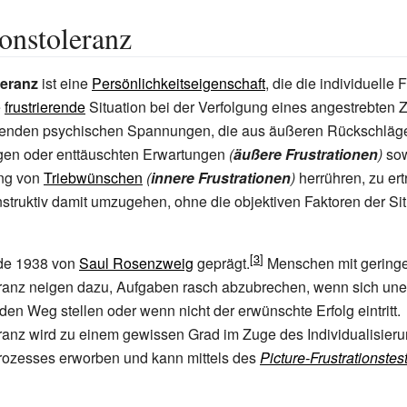
ionstoleranz
leranz
ist eine
Persönlichkeitseigenschaft
, die die individuelle 
e
frustrierende
Situation bei der Verfolgung eines angestrebten Z
erenden psychischen Spannungen, die aus äußeren Rückschläg
gen oder enttäuschten Erwartungen
(
äußere Frustrationen
)
sow
ung von
Triebwünschen
(
innere Frustrationen
)
herrühren, zu er
nstruktiv damit umzugehen, ohne die objektiven Faktoren der Sit
rde 1938 von
Saul Rosenzweig
geprägt.
Menschen mit gering
eranz neigen dazu, Aufgaben rasch abzubrechen, wenn sich une
den Weg stellen oder wenn nicht der erwünschte Erfolg eintritt.
eranz wird zu einem gewissen Grad im Zuge des Individualisieru
prozesses erworben und kann mittels des
Picture-Frustrationstes