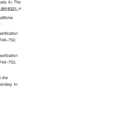
cale
. In:
The
.9916321.
ftliche
sification
. 749–752,
sification
. 749–752,
n the
antasy.
In: