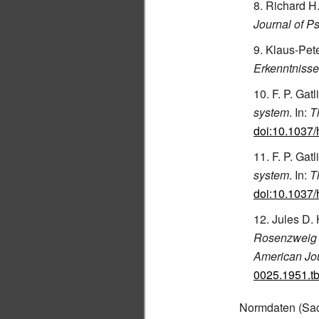
Richard H.
Journal of P
Klaus-Pet
Erkenntnisse
F. P. Gatl
system
. In:
T
doi:10.1037
F. P. Gatl
system
. In:
T
doi:10.1037
Jules D. 
Rosenzweig P
American Jou
0025.1951.t
Normdaten
(Sac