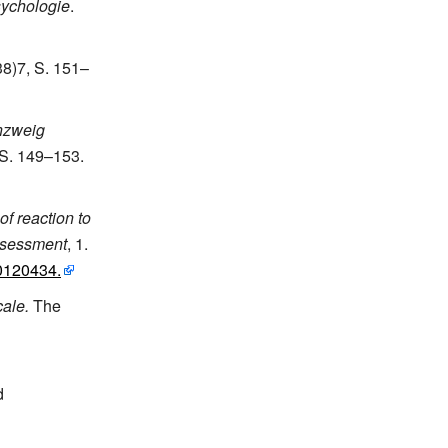
sychologie
.
38)7, S. 151–
enzweig
 S. 149–153.
f reaction to
Assessment
, 1.
0120434.
cale.
The
d