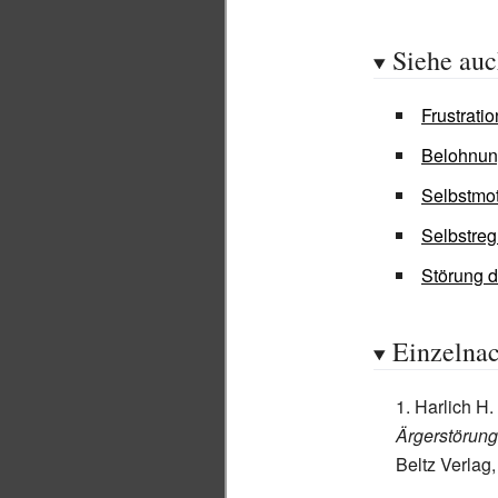
Siehe au
Frustrati
Belohnun
Selbstmot
Selbstreg
Störung d
Einzelna
Harlich H
Ärgerstörung
Beltz Verlag