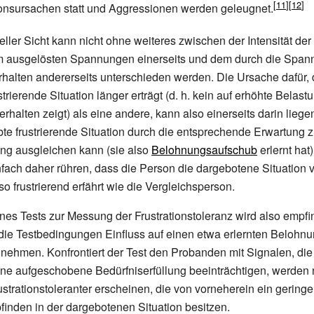
ionsursachen statt und Aggressionen werden geleugnet.
ller Sicht kann nicht ohne weiteres zwischen der Intensität der 
m ausgelösten Spannungen einerseits und dem durch die Spa
halten andererseits unterschieden werden. Die Ursache dafür, 
trierende Situation länger erträgt (d.
h. kein auf erhöhte Belast
rhalten zeigt) als eine andere, kann also einerseits darin liege
bte frustrierende Situation durch die entsprechende Erwartung z
ung ausgleichen kann (sie also
Belohnungsaufschub
erlernt hat
nfach daher rühren, dass die Person die dargebotene Situation 
so frustrierend erfährt wie die Vergleichsperson.
es Tests zur Messung der Frustrationstoleranz wird also empfin
 die Testbedingungen Einfluss auf einen etwa erlernten Beloh
ehmen. Konfrontiert der Test den Probanden mit Signalen, die
ne aufgeschobene Bedürfniserfüllung beeinträchtigen, werden 
ustrationstoleranter erscheinen, die von vorneherein ein geringe
finden in der dargebotenen Situation besitzen.