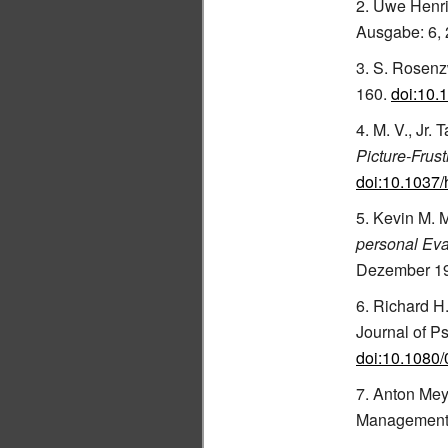
Uwe Henri
Ausgabe: 6, 
S. Rosenz
160.
doi:10.
M. V., Jr. 
Picture-Frust
doi:10.1037
Kevin M. M
personal Eva
Dezember 196
Richard H.
Journal of Ps
doi:10.1080
Anton Meye
Management, 