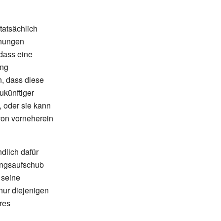
tatsächlich
nnungen
dass eine
ung
n, dass diese
ukünftiger
), oder sie kann
von vorneherein
dlich dafür
nungsaufschub
 seine
nur diejenigen
res