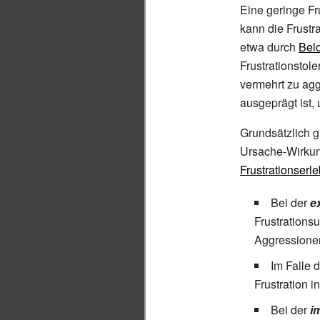
Eine geringe Fr
kann die Frustr
etwa durch
Bel
Frustrationsto
vermehrt zu ag
ausgeprägt ist,
Grundsätzlich g
Ursache-Wirkun
Frustrationserl
Bei der
e
Frustrations
Aggressionen
Im Falle 
Frustration i
Bei der
i