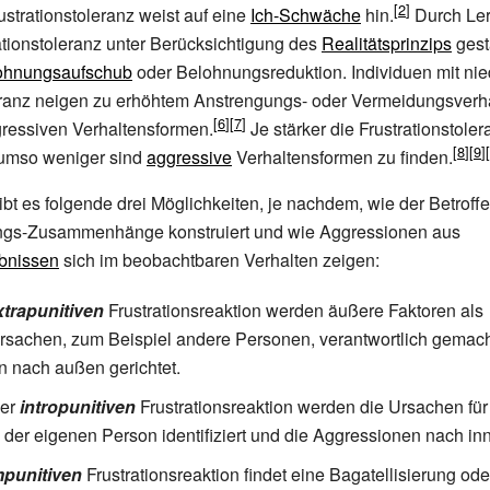
ustrationstoleranz weist auf eine
Ich-Schwäche
hin.
Durch Le
ationstoleranz unter Berücksichtigung des
Realitätsprinzips
gest
ohnungsaufschub
oder Belohnungsreduktion. Individuen mit nie
leranz neigen zu erhöhtem Anstrengungs- oder Vermeidungsverh
gressiven Verhaltensformen.
Je stärker die Frustrationstole
 umso weniger sind
aggressive
Verhaltensformen zu finden.
ibt es folgende drei Möglichkeiten, je nachdem, wie der Betroff
gs-Zusammenhänge konstruiert und wie Aggressionen aus
ebnissen
sich im beobachtbaren Verhalten zeigen:
xtrapunitiven
Frustrationsreaktion werden äußere Faktoren als
ursachen, zum Beispiel andere Personen, verantwortlich gemach
 nach außen gerichtet.
der
intropunitiven
Frustrationsreaktion werden die Ursachen für
n der eigenen Person identifiziert und die Aggressionen nach inn
mpunitiven
Frustrationsreaktion findet eine Bagatellisierung o