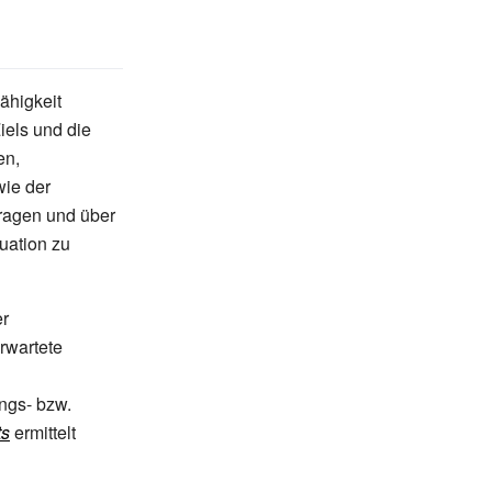
Fähigkeit
iels und die
en,
ie der
tragen und über
uation zu
er
rwartete
ngs- bzw.
ts
ermittelt