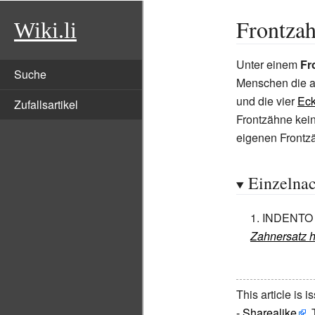
Frontza
Wiki.li
Unter einem
Fr
Suche
Menschen die 
und die vier
Ec
Zufallsartikel
Frontzähne kein
eigenen Frontzä
Einzelna
INDENTO D
Zahnersatz h
This article is 
- Sharealike
.