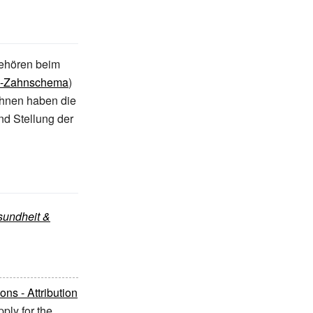
gehören beim
I-Zahnschema
)
hnen haben die
nd Stellung der
sundheit &
s - Attribution
ply for the