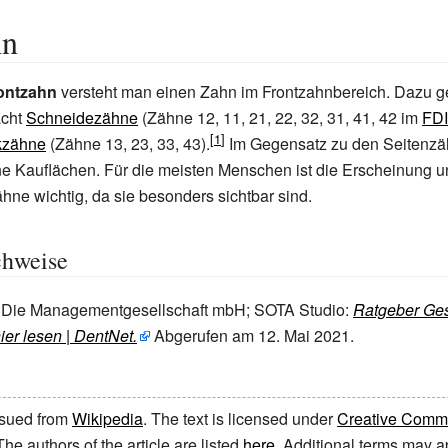
hn
ontzahn
versteht man einen Zahn im Frontzahnbereich. Dazu 
acht
Schneidezähne
(Zähne 12, 11, 21, 22, 32, 31, 41, 42 im
FD
kzähne
(Zähne 13, 23, 33, 43).
Im Gegensatz zu den Seitenzä
e Kauflächen. Für die meisten Menschen ist die Erscheinung u
hne wichtig, da sie besonders sichtbar sind.
chweise
ie Managementgesellschaft mbH; SOTA Studio:
Ratgeber Ge
ier lesen
|
DentNet.
Abgerufen am 12.
Mai 2021
.
issued from
Wikipedia
. The text is licensed under
Creative Common
 The authors of the article are listed
here
. Additional terms may ap