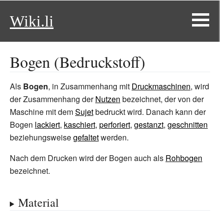
Wiki.li
Bogen (Bedruckstoff)
Als
Bogen
, in Zusammenhang mit
Druckmaschinen
, wird
der Zusammenhang der
Nutzen
bezeichnet, der von der
Maschine mit dem
Sujet
bedruckt wird. Danach kann der
Bogen
lackiert
,
kaschiert
,
perforiert
,
gestanzt
,
geschnitten
beziehungsweise
gefaltet
werden.
Nach dem Drucken wird der Bogen auch als
Rohbogen
bezeichnet.
Material