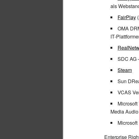
als Webstand
FairPlay
(
OMA DRM 
IT-Plattform
RealNetw
SDC AG –
Steam
Sun DRea
VCAS Veri
Microsof
Media Audio
Microsoft
Enterprise Rig