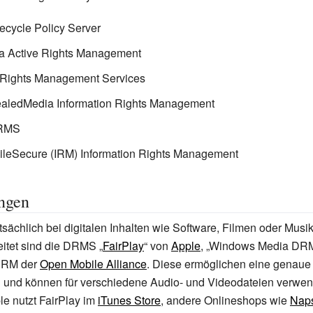
ecycle Policy Server
ca Active Rights Management
t Rights Management Services
ealedMedia Information Rights Management
 RMS
ileSecure (IRM) Information Rights Management
ngen
ächlich bei digitalen Inhalten wie Software, Filmen oder Musi
eitet sind die DRMS „
FairPlay
“ von
Apple
, „Windows Media DR
DRM der
Open Mobile Alliance
. Diese ermöglichen eine genaue 
 und können für verschiedene Audio- und Videodateien verwen
le nutzt FairPlay im
iTunes Store
, andere Onlineshops wie
Naps