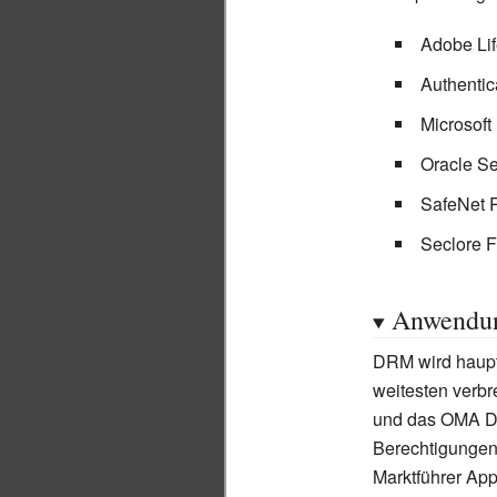
Adobe Lif
Authenti
Microsof
Oracle S
SafeNet
Seclore F
Anwendu
DRM wird haupts
weitesten verbr
und das OMA 
Berechtigungen
Marktführer App