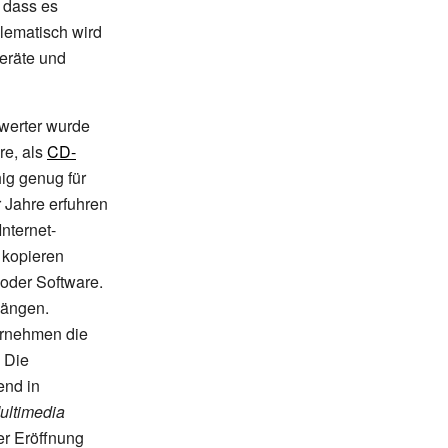
 dass es
lematisch wird
eräte und
rwerter wurde
re, als
CD-
ig genug für
 Jahre erfuhren
nternet-
r kopieren
oder Software.
gängen.
ernehmen die
. Die
end in
ultimedia
er Eröffnung