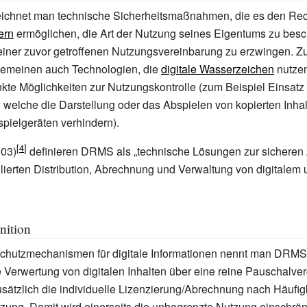
chnet man technische Sicherheitsmaßnahmen, die es den Rec
ern
ermöglichen, die Art der Nutzung seines Eigentums zu bes
 einer zuvor getroffenen Nutzungsvereinbarung zu erzwingen.
gemeinen auch Technologien, die
digitale Wasserzeichen
nutzen
kte Möglichkeiten zur Nutzungskontrolle (zum Beispiel Einsatz 
welche die Darstellung oder das Abspielen von kopierten Inhal
pielgeräten verhindern).
003)
definieren DRMS als „technische Lösungen zur sicheren
lierten Distribution, Abrechnung und Verwaltung von digitale
nition
Schutzmechanismen für digitale Informationen nennt man DRMS
 Verwertung von digitalen Inhalten über eine reine Pauschalve
sätzlich die individuelle Lizenzierung/Abrechnung nach Häufig
ung. Damit wird einerseits die unbegrenzte Nutzung einschrän