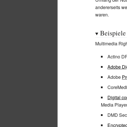
andererseits w
waren.
Beispiele
Multimedia Rig
Actino D
Adobe Dig
Adobe
Pr
CoreMed
Digital c
Media Player
DMD Sec
Encrypte