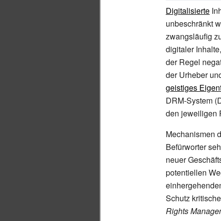
Digitalisierte
Inh
unbeschränkt wei
zwangsläufig z
digitaler Inhalt
der Regel negat
der Urheber un
geistiges Eige
DRM-System (DR
den jeweiligen
Mechanismen der
Befürworter seh
neuer Geschäft
potentiellen W
einhergehende
Schutz kritisc
Rights Managem