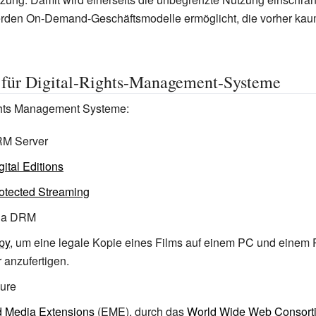
erden On-Demand-Geschäftsmodelle ermöglicht, die vorher kaum
 für Digital-Rights-Management-Systeme
hts Management Systeme:
RM Server
ital Editions
otected Streaming
ia DRM
opy
, um eine legale Kopie eines Films auf einem PC und einem 
 anzufertigen.
ure
d Media Extensions
(EME), durch das
World Wide Web Consort