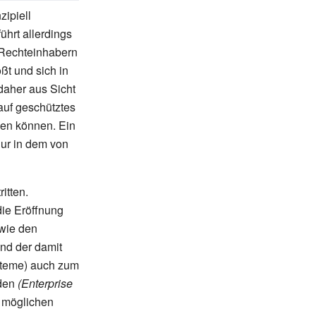
zipiell
ührt allerdings
Rechteinhabern
ßt und sich in
daher aus Sicht
 auf geschütztes
en können. Ein
ur in dem von
itten.
die Eröffnung
owie den
nd der damit
teme) auch zum
rden
(Enterprise
d möglichen