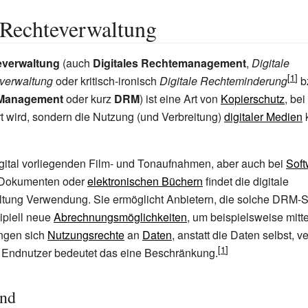
 Rechteverwaltung
everwaltung
(auch
Digitales Rechtemanagement
,
Digitale
verwaltung
oder kritisch-ironisch
Digitale Rechteminderung
b
s Management
oder kurz
DRM
) ist eine Art von
Kopierschutz
, bei
t wird, sondern die Nutzung (und Verbreitung)
digitaler Medien
k
igital vorliegenden Film- und Tonaufnahmen, aber auch bei
Soft
 Dokumenten oder
elektronischen Büchern
findet die digitale
tung Verwendung. Sie ermöglicht Anbietern, die solche DRM-
zipiell neue
Abrechnungsmöglichkeiten
, um beispielsweise mitt
ngen sich
Nutzungsrechte
an
Daten
, anstatt die Daten selbst, v
n Endnutzer bedeutet das eine Beschränkung.
und