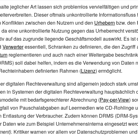
alte jeglicher Art lassen sich problemlos vervielfältigen und prin
terverbreiten. Dieser oftmals unkontrollierte Informationsfluss f
u Konflikten zwischen den Nutzern und den
Urhebern
bzw. den 
e, da eine unkontrollierte Nutzung gegen das Urheberrecht verstö
iv auf das zugrunde liegende Geschäftsmodell auswirkt. Es ist 
d
Verwerter
essentiell, Schranken zu definieren, die den Zugriff
ntum
reglementieren und auch nach einer Weitergabe beschränk
MS) soll dabei helfen, indem es die Verwendung von Daten n
 Rechteinhabern definierten Rahmen (
Lizenz
) ermöglicht.
 digitalen Rechteverwaltung sind allgemein jedoch stark umstr
en in Systemen der digitalen Rechteverwaltung hauptsächlich 
smodelle mit bedarfsgerechterer Abrechnung (
Pay-per-View
) s
egfall von Pauschalabgaben auf Leermedien wie CD-Rohlinge u
n Entlastung der Verbraucher. Zudem können DRMS (DRM-Sys
her Daten wie zum Beispiel Unternehmensinterna eingesetzt we
ent).
Kritiker warnen vor allem vor Datenschutzproblemen un