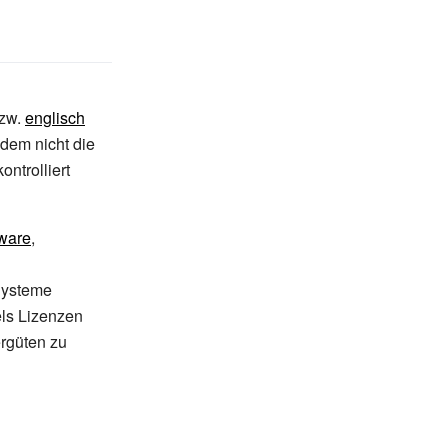
zw.
englisch
 dem nicht die
ontrolliert
ware
,
Systeme
els Lizenzen
ergüten zu