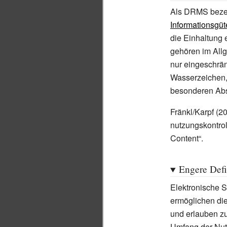
Als DRMS bezei
Informationsgüt
die Einhaltung
gehören im All
nur eingeschrän
Wasserzeichen, 
besonderen Abs
Fränkl/Karpf (2
nutzungskontrol
Content“.
Engere Defi
Elektronische 
ermöglichen die
und erlauben zu
Umfang der Nutz