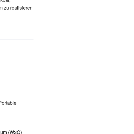
 zu realisieren
Portable
ium (W3C)