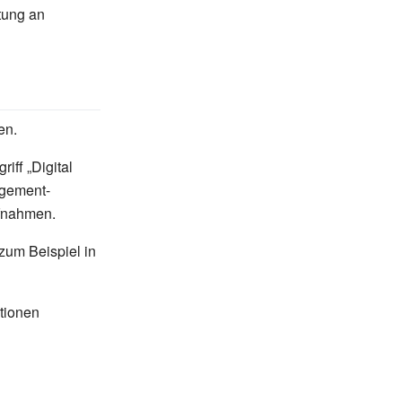
ltung an
en.
ff „Digital
agement-
ufnahmen.
zum Beispiel in
itionen