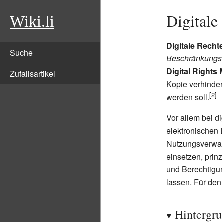
Digitale
Wiki.li
Digitale Recht
Suche
Beschränkungs
Digital Right
Zufallsartikel
Kopie verhinder
werden soll.
Vor allem bei d
elektronischen
Nutzungsverwal
einsetzen, prin
und Berechtigu
lassen. Für de
Hintergr