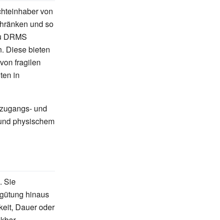
hteinhaber von
chränken und so
 Zu DRMS
. Diese bieten
von fragilen
ten in
 zugangs- und
m und physischem
. Sie
rgütung hinaus
keit, Dauer oder
kbar,