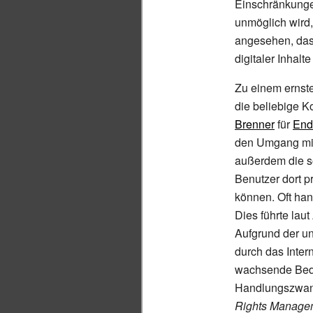
Einschränkungen
unmöglich wird
angesehen, das
digitaler Inhalt
Zu einem ernste
die beliebige Ko
Brenner
für
End
den Umgang mi
außerdem die 
Benutzer dort p
können. Oft han
Dies führte lau
Aufgrund der u
durch das Inter
wachsende Bede
Handlungszwang
Rights Manage