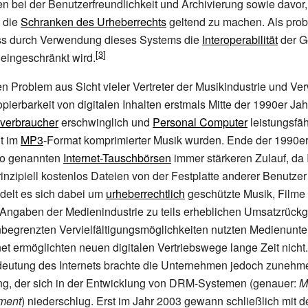
 bei der Benutzerfreundlichkeit und Archivierung sowie davor,
, die
Schranken des Urheberrechts
geltend zu machen. Als prob
s durch Verwendung dieses Systems die
Interoperabilität
der G
e eingeschränkt wird.
n Problem aus Sicht vieler Vertreter der Musikindustrie und Ve
pierbarkeit von digitalen Inhalten erstmals Mitte der 1990er Jah
verbraucher
erschwinglich und
Personal Computer
leistungsfäh
t im
MP3
-Format komprimierter Musik wurden. Ende der 1990er
so genannten
Internet-Tauschbörsen
immer stärkeren Zulauf, da I
rinzipiell kostenlos Dateien von der Festplatte anderer Benutze
delt es sich dabei um
urheberrechtlich
geschützte Musik, Filme 
t Angaben der Medienindustrie zu teils erheblichen Umsatzrück
nbegrenzten Vervielfältigungsmöglichkeiten nutzten Medienunt
net ermöglichten neuen digitalen Vertriebswege lange Zeit nicht
utung des Internets brachte die Unternehmen jedoch zunehm
, der sich in der Entwicklung von DRM-Systemen (genauer:
M
ment
) niederschlug. Erst im Jahr 2003 gewann schließlich mit d