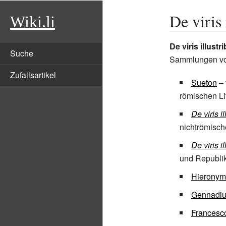
De viris 
Wiki.li
De viris illustr
Suche
Sammlungen v
Zufallsartikel
Sueton
– 
römischen Li
De viris i
nichtrömische
De viris i
und Republik
Hieronym
Gennadiu
Francesco