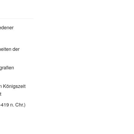
iedener
eiten der
grafien
n Königszeit
t
-419 n.
Chr.)