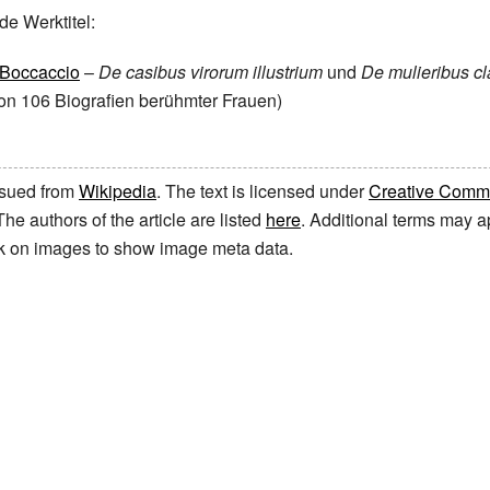
de Werktitel:
 Boccaccio
–
De casibus virorum illustrium
und
De mulieribus cl
n 106 Biografien berühmter Frauen)
issued from
Wikipedia
. The text is licensed under
Creative Common
 The authors of the article are listed
here
. Additional terms may ap
ick on images to show image meta data.