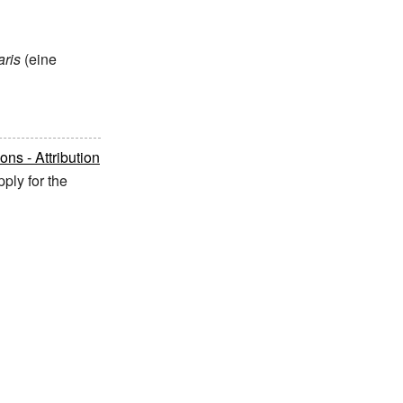
aris
(eine
s - Attribution
ply for the