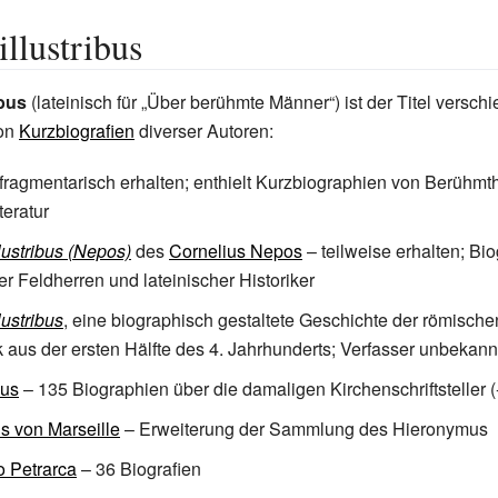
illustribus
ibus
(lateinisch für „Über berühmte Männer“) ist der Titel versch
on
Kurzbiografien
diverser Autoren:
fragmentarisch erhalten; enthielt Kurzbiographien von Berühmth
teratur
llustribus (Nepos)
des
Cornelius Nepos
– teilweise erhalten; Bio
r Feldherren und lateinischer Historiker
llustribus
, eine biographisch gestaltete Geschichte der römische
 aus der ersten Hälfte des 4. Jahrhunderts; Verfasser unbekann
us
– 135 Biographien über die damaligen Kirchenschriftsteller (
s von Marseille
– Erweiterung der Sammlung des Hieronymus
 Petrarca
– 36 Biografien