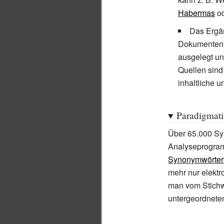
Habermas
o
Das Ergän
Dokumenten. 
ausgelegt un
Quellen sind
inhaltliche u
Paradigmati
Über 65.000 Syn
Analyseprogram
Synonymwörter
mehr nur elektr
man vom Stich
untergeordnete