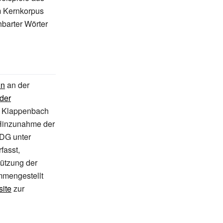
m Kernkorpus
barter Wörter
in
an der
der
 Klappenbach
 Hinzunahme der
WDG unter
rfasst,
tützung der
mmengestellt
ite
zur