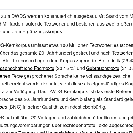
zum DWDS werden kontinuierlich ausgebaut. Mit Stand vom M
3
Milliarden laufende
Textwörter
und bestehen aus zwei großen T
s und dem Ergänzungskorpus.
Kernkorpus umfasst etwa 100 Millionen Textwörter; es ist zeit
über das gesamte 20. Jahrhundert gestreut und nach
Textsorte
 Vier Textsorten liegen dem Korpus zugrunde:
Belletristik
(28,4
ssenschaftliche Fachtexte
(23,15
%) und
Gebrauchstexte
(21,0
ierten
Texte gesprochener Sprache keine vollständige zeitliche
it erreicht werden konnte, steht diese als eigenständiges Kor
ra zur Verfügung. Das DWDS-Kernkorpus ist das erste Referen
rache des 20. Jahrhunderts und dem bislang als Standard ge
rpus
(BNC) in seiner Qualität zumindest ebenbürtig.
hat mit über 20 Verlagen und zahlreichen öffentlichen und pr
utzungsvereinbarungen über rechtebehaftete Texte abgeschlo
erke von
Thomas
und
Heinrich Mann
,
Martin Walser
,
Heinrich B