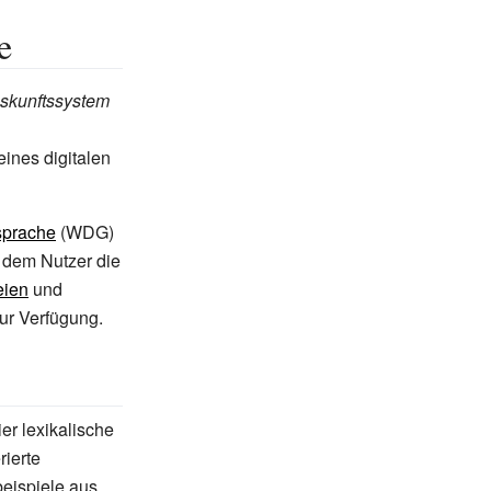
e
skunftssystem
eines digitalen
sprache
(WDG)
t dem Nutzer die
eien
und
ur Verfügung.
r lexikalische
rierte
eispiele aus