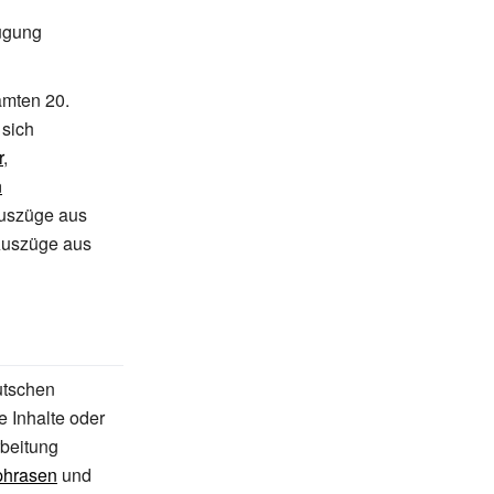
fügung
amten 20.
 sich
r
,
n
Auszüge aus
Auszüge aus
utschen
 Inhalte oder
beitung
phrasen
und