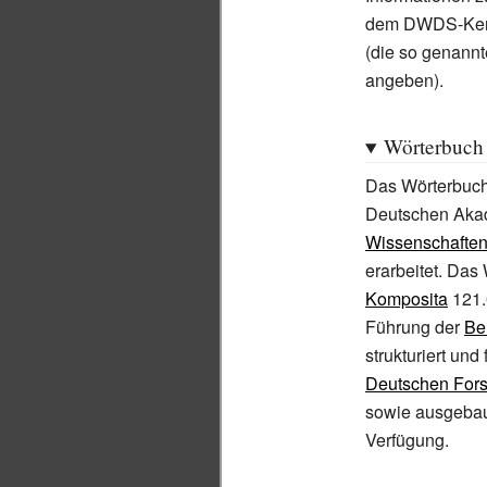
dem DWDS-Kern
(die so genann
angeben).
Wörterbuch
Das Wörterbuc
Deutschen Akad
Wissenschafte
erarbeitet. Das
Komposita
121.
Führung der
Be
strukturiert un
Deutschen For
sowie ausgebau
Verfügung.