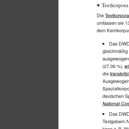
Textkorpora
Die
Textkorpora
umfassen sie 1
dem Kernkorpu
Das DWDS-
gleichmäßig 
ausgewogen.
(27,36
%),
wi
die
transkrib
Ausgewogenhe
Spezialkorpo
deutschen Sp
National Co
Das DWDS 
Textgebern N
kann z.
B. W