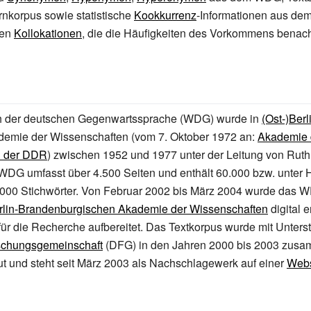
korpus sowie statistische
Kookkurrenz
-Informationen aus de
ten
Kollokationen
, die die Häufigkeiten des Vorkommens benach
h der deutschen Gegenwartssprache (WDG) wurde in
(Ost-)Berl
emie der Wissenschaften (vom 7.
Oktober 1972 an:
Akademie 
n der DDR
) zwischen 1952 und 1977 unter der Leitung von
Ruth
 WDG umfasst über 4.500 Seiten und enthält 60.000 bzw. unter
000 Stichwörter. Von Februar 2002 bis März 2004 wurde das 
rlin-Brandenburgischen Akademie der Wissenschaften
digital e
d für die Recherche aufbereitet. Das Textkorpus wurde mit Unters
schungsgemeinschaft
(DFG) in den Jahren 2000 bis 2003 zusa
t und steht seit März 2003 als Nachschlagewerk auf einer
Webs