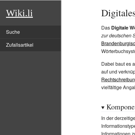
Digitale
Wiki.li
Das
Digitale 
Suche
zur deutschen 
Brandenburgisc
Zufallsartikel
Wörterbuchsyste
Dabei baut es 
auf und verknüp
Rechtschreibu
vielfältige An
Kompone
In der derzeiti
Informationstyp
Informationen 