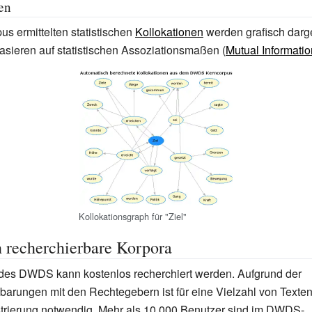
en
us ermittelten statistischen
Kollokationen
werden grafisch darge
asieren auf statistischen Assoziationsmaßen (
Mutual Informatio
Kollokationsgraph für "Ziel"
h recherchierbare Korpora
 des DWDS kann kostenlos recherchiert werden. Aufgrund der
arungen mit den Rechtegebern ist für eine Vielzahl von Texten
strierung notwendig. Mehr als 10.000 Benutzer sind im DWDS-