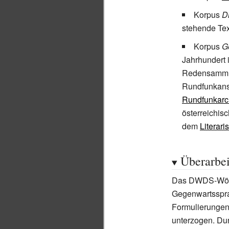
Korpus
D
stehende Te
Korpus
G
Jahrhundert 
Redensamml
Rundfunkans
Rundfunkarc
österreichis
dem
Literari
Überarbei
Das DWDS-Wörte
Gegenwartsspra
Formulierungen
unterzogen. Du