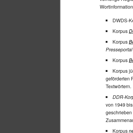
Wortinformations
DWDS-Ke
Korpus
D
Korpus
B
Presseportal
Korpus
B
Korpus jü
geförderten 
Textwörtern.
DDR-Kor
von 1949 bis
geschrieben 
Zusammenarb
Korpus
n