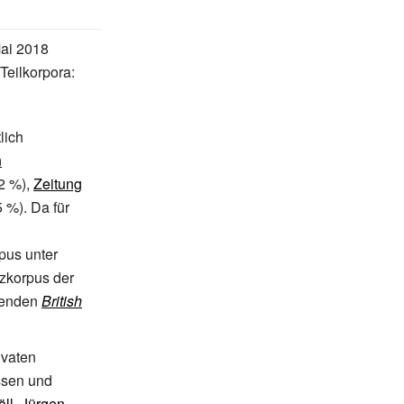
ai 2018
eilkorpora:
lich
n
2
%),
Zeitung
5
%). Da für
pus unter
zkorpus der
ltenden
British
ivaten
ssen und
öll
,
Jürgen