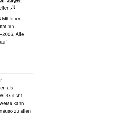
ellen.
 Millionen
tät hin
–2006. Alle
 auf
r
en als
 WDG nicht
lsweise kann
nauso zu allen