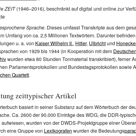
ie ZEIT
(1946–2016), beschränkt auf digital und online zur Ver
xte
esprochene Sprache
. Dieses umfasst Transkripte aus dem ges
im Umfang von ca. 2,5 Millionen Textwörtern. Darunter befinden
ungen u.
a. von
Kaiser Wilhelm II.
,
Hitler
,
Ulbricht
und
Honecke
prachen von 1929 bis 1944 (in Kooperation mit dem
Deutsche
hiv
wurden etwa 80 Stunden Tonmaterial transkribiert), ferner 
chen Parlamentsprotokollen und Bundestagsprotokollen sowie 
schen Quartett
.
tung zeittypischer Artikel
rbuch basiert in seiner Substanz auf dem Wörterbuch der de
che. Ca. 2600 der 90.000 Einträge des WDG, die DDR-typische
 aufwiesen, wurden von der DWDS-Projektgruppe einer Überar
rch eine Gruppe von
Lexikografen
wurden die Bedeutungs
para