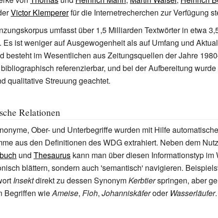
der
Victor Klemperer
für die Internetrecherchen zur Verfügung st
zungskorpus umfasst über 1,5 Milliarden Textwörter in etwa 3,5
Es ist weniger auf Ausgewogenheit als auf Umfang und Aktuali
d besteht im Wesentlichen aus Zeitungsquellen der Jahre 1980
 bibliographisch referenzierbar, und bei der Aufbereitung wurde
nd qualitative Streuung geachtet.
sche Relationen
onyme, Ober- und Unterbegriffe wurden mit Hilfe automatische
me aus den Definitionen des WDG extrahiert. Neben dem Nutz
buch
und
Thesaurus
kann man über diesen Informationstyp im
onisch blättern, sondern auch 'semantisch' navigieren. Beispie
wort
Insekt
direkt zu dessen Synonym
Kerbtier
springen, aber ge
n Begriffen wie
Ameise
,
Floh
,
Johanniskäfer
oder
Wasserläufer
.