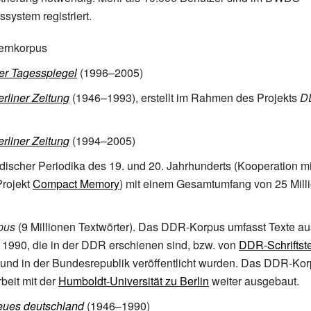
system registriert.
rnkorpus
er Tagesspiegel
(1996–2005)
erliner Zeitung
(1946–1993), erstellt im Rahmen des Projekts
D
erliner Zeitung
(1994–2005)
discher Periodika des 19. und 20. Jahrhunderts (Kooperation 
Projekt
Compact Memory
) mit einem Gesamtumfang von 25 Mill
pus
(9 Millionen Textwörter). Das DDR-Korpus umfasst Texte aus
 1990, die in der DDR erschienen sind, bzw. von
DDR-Schriftste
und in der Bundesrepublik veröffentlicht wurden. Das DDR-Kor
eit mit der
Humboldt-Universität zu Berlin
weiter ausgebaut.
eues deutschland
(1946–1990)