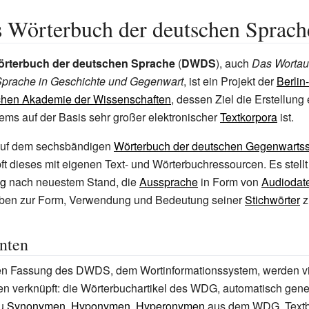
s Wörterbuch der deutschen Sprach
Wörterbuch der deutschen Sprache
(
DWDS
), auch
Das Wortau
Sprache in Geschichte und Gegenwart
, ist ein Projekt der
Berlin-
hen Akademie der Wissenschaften
, dessen Ziel die Erstellung 
ms auf der Basis sehr großer elektronischer
Textkorpora
ist.
auf dem sechsbändigen
Wörterbuch der deutschen Gegenwarts
ft dieses mit eigenen Text- und Wörterbuchressourcen. Es stell
ng
nach neuestem Stand, die
Aussprache
in Form von
Audiodat
gaben zur Form, Verwendung und Bedeutung seiner
Stichwörter
z
nten
gen Fassung des DWDS, dem Wortinformationssystem, werden vie
en verknüpft: die Wörterbuchartikel des WDG, automatisch gene
zu
Synonymen
,
Hyponymen
,
Hyperonymen
aus dem WDG, Textb