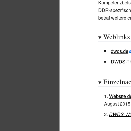
Kompetenzbeispi
DDR-spezifisch
betraf weitere 
Weblinks
dwds.de
DWDS-Th
Einzelna
Website d
August 2015
DWDS-Wör