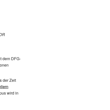
DR
mit dem DFG-
ionen
 der Zeit
llern
pus wird in