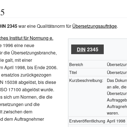
45
DIN 2345
war eine Qualitätsnorm für
Übersetzungsaufträge
.
hes Institut für Normung e.
te 1996 eine neue
DIN
2345
ür die Übersetzungsbranche,
e galt, mit einer
Bereich
Übersetzu
im April 1998, bis Ende 2006.
Titel
Übersetzun
 ersatzlos zurückgezogen
Kurzbeschreibung:
Das Dokume
N 15038 abgelöst, bis diese
an alle, di
 ISO 17100 abgelöst wurde.
Übersetzun
s sich um Normen, die die
Auftraggeb
ersetzungen und die
Auftragneh
t zwischen dem
waren.
nd dem Auftragnehmer
Erstveröffentlichung
April 1998