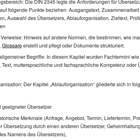
sbereich: Die DIN 2345 legte die Anforderungen für Übersetz
ch auf folgende Punkte beziehen: Ausgangstext, Zusammenarbei
ten, Auswahl des Übersetzers, Ablauforganisation, Zieltext, Prü
gen
 Verweise: Hinweis auf andere Normen, die bestimmen, wie ma
,
Glossare
erstellt und pflegt oder Dokumente strukturiert.
 allgemeiner Begriffe: In diesem Kapitel wurden Fachtermini wi
, Text, muttersprachliche und fachsprachliche Kompetenz oder
anisation: Der Kapitel „Ablauforganisation“ gliederte sich in fo
 geeigneter Übersetzer
torische Merkmale (Anfrage, Angebot, Termin, Liefertermin, Pre
r Übersetzung durch einen anderen Übersetzer, Geheimhaltung
es Namens des Übersetzers),