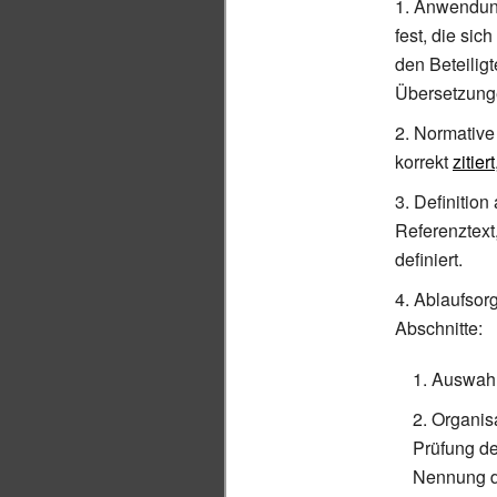
Anwendung
fest, die si
den Beteilig
Übersetzun
Normative
korrekt
zitiert
Definition
Referenztext
definiert.
Ablaufsorg
Abschnitte:
Auswahl
Organisa
Prüfung de
Nennung d