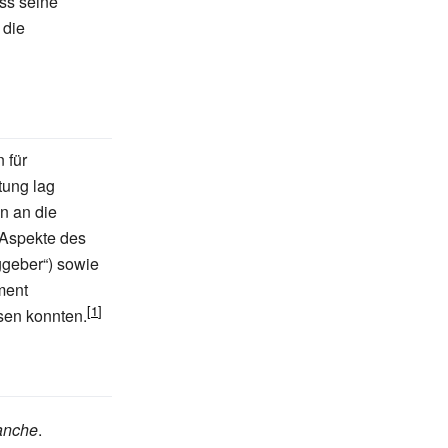
ass seine
 die
 für
tung lag
en an die
 Aspekte des
ggeber“) sowie
ment
sen konnten.
anche
.