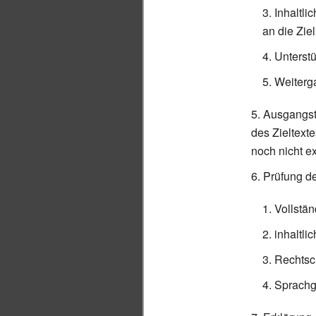
Inhaltli
an die Ziel
Unterst
Weiterg
Ausgangste
des Zieltexte
noch nicht e
Prüfung de
Vollstän
inhaltli
Rechtsc
Sprachg