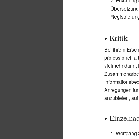
Erklärung 
Übersetzunge
Registrieru
Kritik
Bei ihrem Ersc
professionell a
vielmehr darin, 
Zusammenarbeit
Informationsbed
Anregungen für
anzubieten, auf
Einzelna
Wolfgang 