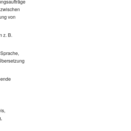
ungsaufträge
t zwischen
fung von
n z.
B.
e Sprache,
 Übersetzung
lgende
is,
,