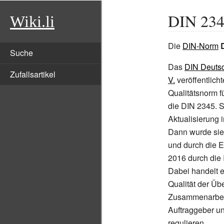
DIN 23
Wiki.li
Die
DIN-Norm
Suche
Das
DIN Deutsc
Zufallsartikel
V.
veröffentlich
Qualitätsnorm f
die DIN 2345. Si
Aktualisierung 
Dann wurde sie
und durch die E
2016 durch die
Dabei handelt e
Qualität der Üb
Zusammenarbei
Auftraggeber u
regulieren.