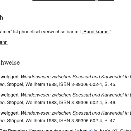
ch
amer“ ist phonetisch verwechselbar mit „
Bandlkramer
“.
ann
chweise
hweiggert
:
Wunderwesen zwischen Spessart und Karwendel in 
en
. Stöppel, Weilheim 1988, ISBN 3-89306-502-4, S. 45.
hweiggert
:
Wunderwesen zwischen Spessart und Karwendel in 
en
. Stöppel, Weilheim 1988, ISBN 3-89306-502-4, S. 46.
hweiggert
:
Wunderwesen zwischen Spessart und Karwendel in 
en
. Stöppel, Weilheim 1988, ISBN 3-89306-502-4, S. 47.
Der Brandner Kaspar und das ewig’ Leben.
In:
br.de.
27.
Okto