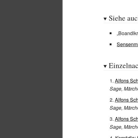
Siehe au
„Boandlkr
Sensenm
Einzelna
Alfons Sc
Sage, Märch
Alfons Sc
Sage, Märch
Alfons Sc
Sage, Märch
Komödie: 