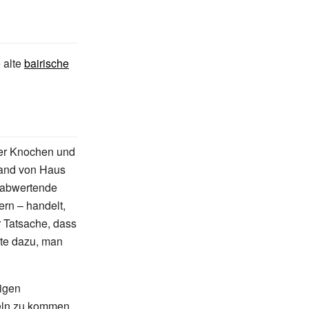
e alte
bairische
er Knochen und
Land von Haus
d abwertende
rn – handelt,
r Tatsache, dass
rte dazu, man
igen
deln zu kommen