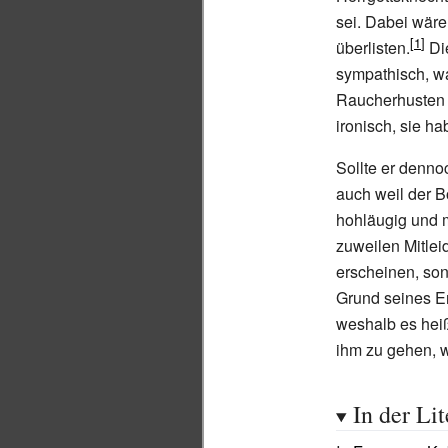
sei. Dabei wäre 
überlisten.
Die
sympathisch, w
Raucherhusten a
ironisch, sie h
Sollte er denno
auch weil der B
hohläugig und m
zuweilen Mitlei
erscheinen, so
Grund seines Ers
weshalb es heiß
ihm zu gehen, we
In der Lit