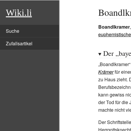
Boandlk
Wiki.li
Boandlkramer
Suche
euphemistische
Zufallsartikel
Der „baye
„Boandlkramer“
Krämer
für eine
zu Haus zieht. 
Berufsbezeichnu
kann gewiss nic
der Tod für die
machte nicht vi
Der Schriftstell
Herrgottsknecht