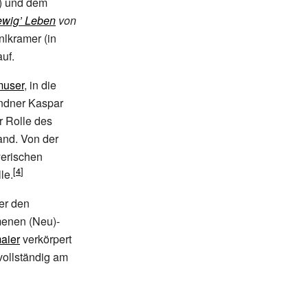
) und dem
ewig’ Leben
von
lkramer (in
uf.
user
, in die
ndner Kaspar
r Rolle des
and. Von der
yerischen
le.
er den
menen (Neu)-
aier
verkörpert
vollständig am