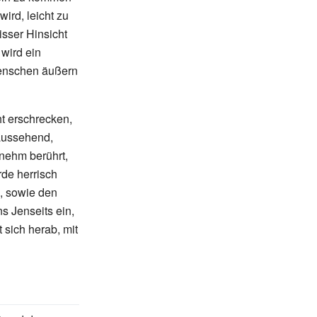
ird, leicht zu
sser Hinsicht
wird ein
Menschen äußern
ht erschrecken,
 aussehend,
nehm berührt,
rde herrisch
, sowie den
s Jenseits ein,
 sich herab, mit