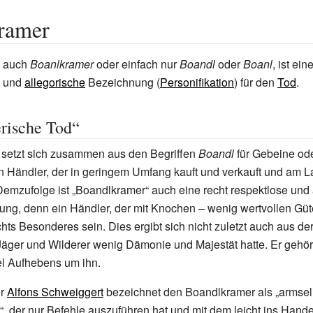
ramer
, auch
Boanlkramer
oder einfach nur
Boandl
oder
Boanl
, ist ein
und
allegorische
Bezeichnung (
Personifikation
) für den
Tod
.
rische Tod“
 setzt sich zusammen aus den Begriffen
Boandl
für Gebeine od
n Händler, der in geringem Umfang kauft und verkauft und am 
Demzufolge ist „Boandlkramer“ auch eine recht respektlose un
ng, denn ein Händler, der mit Knochen – wenig wertvollen Güte
hts Besonderes sein. Dies ergibt sich nicht zuletzt auch aus de
 Jäger und Wilderer wenig Dämonie und Majestät hatte. Er gehö
el Aufhebens um ihn.
er
Alfons Schweiggert
bezeichnet den Boandlkramer als „armsel
“, der nur Befehle auszuführen hat und mit dem leicht ins Han