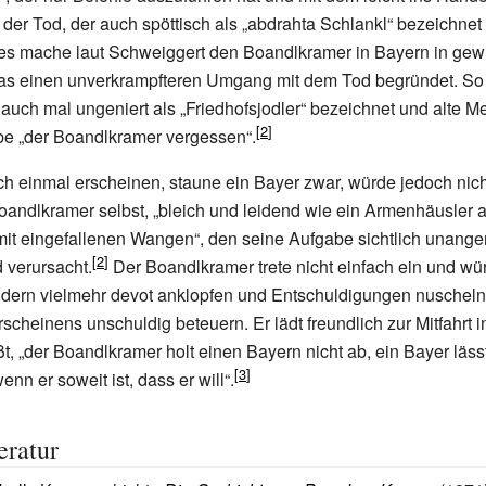
der Tod, der auch spöttisch als „abdrahta Schlankl“ bezeichnet w
s mache laut Schweiggert den Boandlkramer in Bayern in gewi
as einen unverkrampfteren Umgang mit dem Tod begründet. So 
uch mal ungeniert als „Friedhofsjodler“ bezeichnet und alte 
abe „der Boandlkramer vergessen“.
ch einmal erscheinen, staune ein Bayer zwar, würde jedoch nic
oandlkramer selbst, „bleich und leidend wie ein Armenhäusler
it eingefallenen Wangen“, den seine Aufgabe sichtlich unange
d verursacht.
Der Boandlkramer trete nicht einfach ein und wü
ndern vielmehr devot anklopfen und Entschuldigungen nuscheln
cheinens unschuldig beteuern. Er lädt freundlich zur Mitfahrt in
t, „der Boandlkramer holt einen Bayern nicht ab, ein Bayer lässt
nn er soweit ist, dass er will“.
eratur