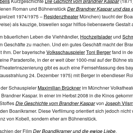
bells
Kurzgeschichte
Die Gschicht vom Brandner Kaspar
(1871
ndenen Roman und Bühnenstück
Der Brandner Kaspar und das 
pielzeit 1974/1975 –
Residenztheater
München) taucht der Boan
ise) als kauzige, bisweilen sogar hilflos-liebenswerte Gestalt a
im bäuerlichen Leben die Viehhändler,
Hochzeitslader
und
Schm
m Geschäfte zu machen. Und ein gutes Geschäft macht der Bra
mit ihm. Der bayerische
Volksschauspieler
Toni Berger
fand in de
ine Paraderolle, in der er weit über 1000-mal auf der Bühne st
 Theaterinszenierung gibt es auch eine Fernsehfassung des ba
tausstrahlung 24.
Dezember 1975) mit Berger in ebendieser Rol
t der Schauspieler
Maximilian Brückner
im Münchner Volkstheat
 Brandner Kaspar. In einer im Herbst 2008 in die Kinos gekom
Stoffes
Die Geschichte vom Brandner Kaspar
von
Joseph Vilsm
den Boanlkramer. Diese Verfilmung orientiert sich jedoch nicht 
anz von Kobell, sondern eher am Bühnenstück.
schien der Film
Der Boandlkramer und die ewige Liebe
.