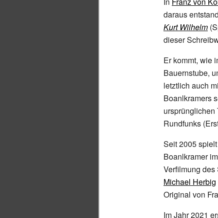
In
Franz von Ko
daraus entsta
Kurt Wilhelm
(S
dieser Schreibwe
Er kommt, wie 
Bauernstube, u
letztlich auch 
Boanlkramers se
ursprünglichen
Rundfunks (Ers
Seit 2005 spiel
Boanlkramer im
Verfilmung des 
Michael Herbig
Original von Fr
Im Jahr 2021 er