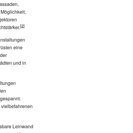
Fassaden,
Möglichkeit,
jektoren
htstärker.
anstaltungen
rüsten eine
 der
tädten und in
altungen
den
gespannt.
 vielbefahrenen
lasbare Leinwand