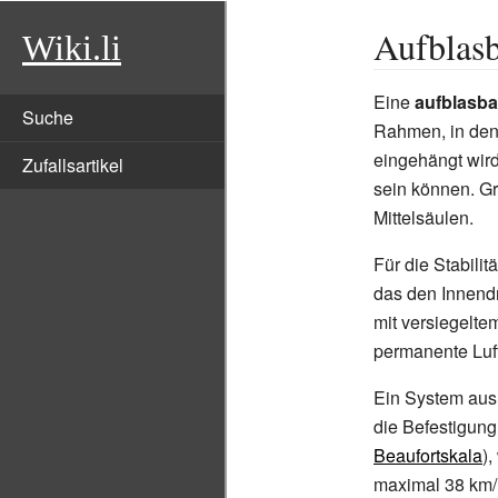
Aufblas
Wiki.li
Eine
aufblasb
Suche
Rahmen, in den
eingehängt wird
Zufallsartikel
sein können. G
Mittelsäulen.
Für die Stabilit
das den Innendr
mit versiegelt
permanente Luft
Ein System aus
die Befestigung
Beaufortskala
)
maximal 38
km/