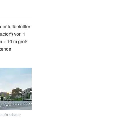
r luftbefüllter
actor“) von 1
m
×
10
m groß
tzende
t aufblasbarer