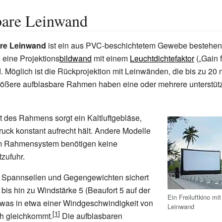
bare Leinwand
are Leinwand
ist ein aus PVC-beschichtetem Gewebe bestehende
 eine Projektions
bildwand
mit einem
Leuchtdichtefaktor
(„Gain f
. Möglich ist die Rückprojektion mit Leinwänden, die bis zu 20
rößere aufblasbare Rahmen haben eine oder mehrere unterstü
ät des Rahmens sorgt ein Kaltluftgebläse,
uck konstant aufrecht hält. Andere Modelle
em Rahmensystem benötigen keine
zufuhr.
 Spannseilen und Gegengewichten sichert
 bis hin zu Windstärke 5 (Beaufort 5 auf der
Ein Freiluftkino mi
, was in etwa einer Windgeschwindigkeit von
Leinwand
h gleichkommt.
Die aufblasbaren