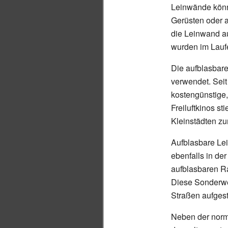
Leinwände könne
Gerüsten oder a
die Leinwand a
wurden im Laufe
Die aufblasbar
verwendet. Seit
kostengünstige,
Freiluftkinos st
Kleinstädten z
Aufblasbare Le
ebenfalls in de
aufblasbaren R
Diese Sonderwe
Straßen aufgeste
Neben der norma