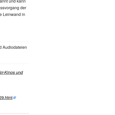
pannt und kann
assvorgang der
ie Leinwand in
d Audiodateien
ir-Kinos und
29.html