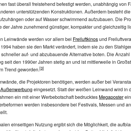
n fast überall freistehend befestigt werden, unabhängig von 
nderen unterstützenden Konstruktionen. Außerdem besteht die 
ufzuhängen oder auf Wasser schwimmend aufzubauen. Die Pro
 der Jahre zunehmend günstiger, kompakter und gleichzeitig lic
en Leinwände werden vor allem bei
Freiluftkinos
und Freiluftver
 1994 haben sie den Markt verändert, indem sie zu den Stahlge
 schneller auf- und abzubauende Alternative boten. Die Anzahl
ieg seit den 1990er Jahren stetig an und ist mittlerweile in Großs
um Trend geworden.
inwände, die Projektoren benötigen, werden außer bei Veranst
r
Außenwerbung
eingesetzt. Statt der weißen Leinwand wird in 
ahmen ein mit einer Werbebotschaft bedrucktes
Megaposter
ein
rbeformen werden insbesondere bei Festivals, Messen und an
llt.
len einseitigen Nutzung ergibt sich die Möglichkeit, die aufb