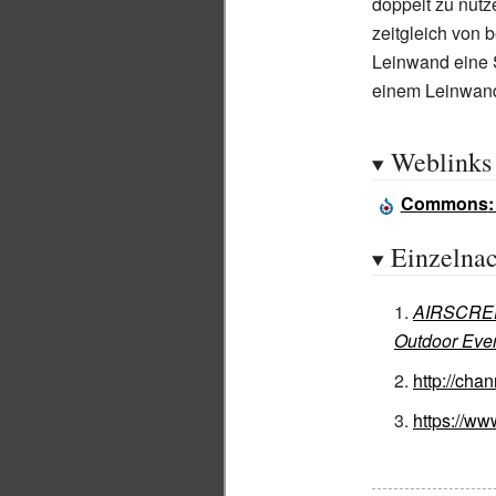
doppelt zu nutz
zeitgleich von 
Leinwand eine 
einem Leinwand
Weblinks
Commons
Einzelna
AIRSCREEN
Outdoor Even
http://cha
https://ww