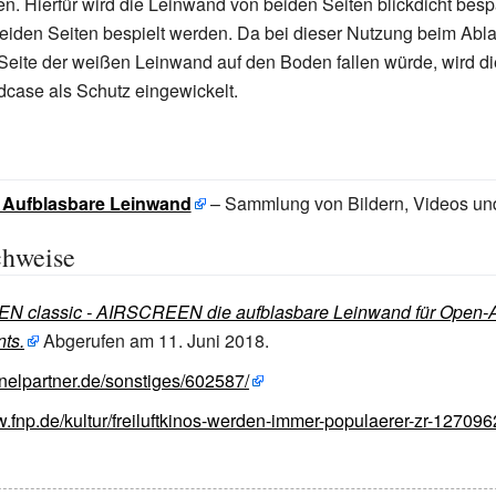
en. Hierfür wird die Leinwand von beiden Seiten blickdicht bes
beiden Seiten bespielt werden. Da bei dieser Nutzung beim Abl
Seite der weißen Leinwand auf den Boden fallen würde, wird d
case als Schutz eingewickelt.
: Aufblasbare Leinwand
– Sammlung von Bildern, Videos un
chweise
 classic - AIRSCREEN die aufblasbare Leinwand für Open-A
ts.
Abgerufen am 11.
Juni 2018
.
nnelpartner.de/sonstiges/602587/
w.fnp.de/kultur/freiluftkinos-werden-immer-populaerer-zr-127096