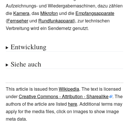
Aufzeichnungs- und Wiedergabemaschinen, dazu zählen
die
Kamera
, das
Mikrofon
und die
Empfangsapparate
(
Fernseher
und
Rundfunkapparat
), zur technischen
Verbreitung wird ein Sendernetz genutzt.
Entwicklung
Siehe auch
This article is issued from
Wikipedia
. The text is licensed
under
Creative Commons - Attribution - Sharealike
. The
authors of the article are listed
here
. Additional terms may
apply for the media files, click on images to show image
meta data.