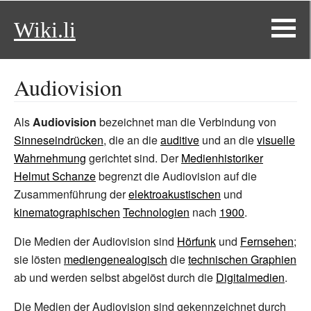
Wiki.li
Audiovision
Als
Audiovision
bezeichnet man die Verbindung von
Sinneseindrücken
, die an die
auditive
und an die
visuelle
Wahrnehmung
gerichtet sind. Der
Medienhistoriker
Helmut Schanze
begrenzt die Audiovision auf die
Zusammenführung der
elektroakustischen
und
kinematographischen
Technologien
nach
1900
.
Die Medien der Audiovision sind
Hörfunk
und
Fernsehen
;
sie lösten
mediengenealogisch
die
technischen Graphien
ab und werden selbst abgelöst durch die
Digitalmedien
.
Die Medien der Audiovision sind gekennzeichnet durch