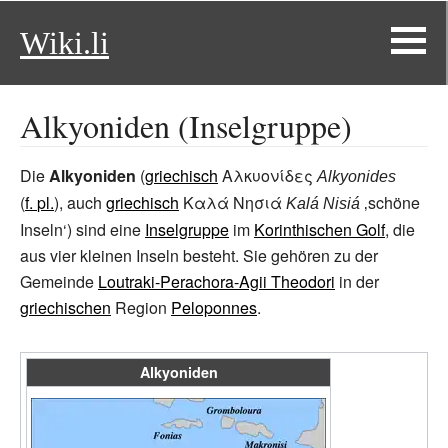
Wiki.li
Alkyoniden (Inselgruppe)
Die
Alkyoniden
(
griechisch
Αλκυονίδες
Alkyonides
(
f.
pl.
)
, auch
griechisch
Καλά Νησιά
‚schöne
Kalá Nisiá
Inseln‘) sind eine
Inselgruppe
im
Korinthischen Golf
, die
aus vier kleinen Inseln besteht. Sie gehören zu der
Gemeinde
Loutraki-Perachora-Agii Theodori
in der
griechischen
Region
Peloponnes
.
Alkyoniden