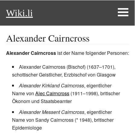
Wiki.li
Alexander Cairncross
Alexander Cairncross
ist der Name folgender Personen:
Alexander Cairncross (Bischof)
(1637–1701),
schottischer Geistlicher, Erzbischof von Glasgow
Alexander Kirkland Cairncross
, eigentlicher
Name von
Alec Cairncross
(1911–1998), britischer
Ökonom und Staatsbeamter
Alexander Messent Cairncross
, eigentlicher
Name von
Sandy Cairncross
(* 1948), britischer
Epidemiologe