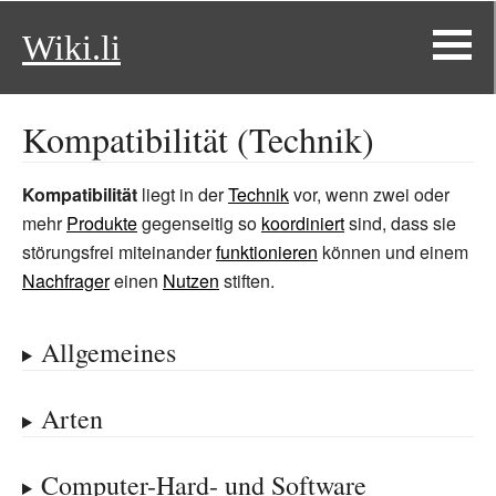
Wiki.li
Kompatibilität (Technik)
Kompatibilität
liegt in der
Technik
vor, wenn zwei oder
mehr
Produkte
gegenseitig so
koordiniert
sind, dass sie
störungsfrei miteinander
funktionieren
können und einem
Nachfrager
einen
Nutzen
stiften.
Allgemeines
Arten
Computer-Hard- und Software