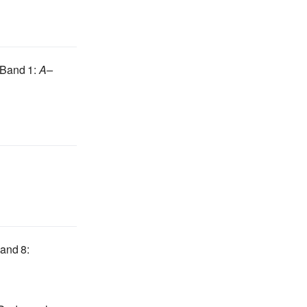
Band
1
:
A–
and
8
: