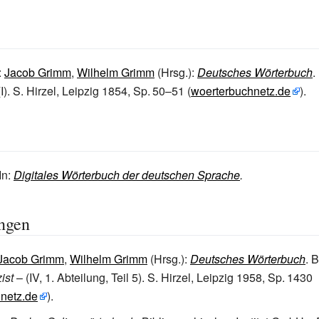
n:
Jacob Grimm
,
Wilhelm Grimm
(Hrsg.):
Deutsches Wörterbuch
.
I). S. Hirzel, Leipzig 1854,
Sp.
50–51
(
woerterbuchnetz.de
).
In:
Digitales Wörterbuch der deutschen Sprache
.
ngen
Jacob Grimm
,
Wilhelm Grimm
(Hrsg.):
Deutsches Wörterbuch
.
B
ist
– (IV, 1. Abteilung, Teil 5). S. Hirzel, Leipzig 1958,
Sp.
1430
netz.de
).