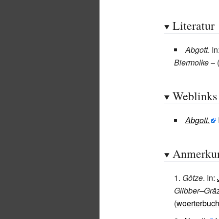
Literatur
Abgott
. I
Biermolke
– (
Weblinks
Abgott.
Anmerku
Götze
. In:
Glibber–Gräz
(
woerterbuch