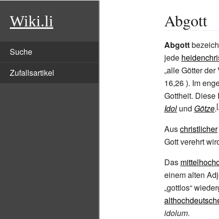
Abgott
Wiki.li
Abgott
bezeich
Suche
jede
heidenchri
Zufallsartikel
16,26
). Im eng
Gottheit. Dies
Idol
und
Götze
.
Aus
christlicher
Gott verehrt wir
Das
mittelhoch
einem alten Adje
„gottlos“ wiederg
althochdeutsch
idolum
.