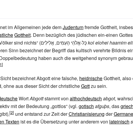
net im Allgemeinen jede dem
Judentum
fremde Gottheit, insbe
stliche
Gottheit
. Denn bezüglich des jüdischen ein-einen Gotte
„alle Götter der Völker sind nichts“ (כָּל-אֱלֹהֵי הָעַמִּים, אֱלִילִים
kol elohei haamim eli
eren Sinn bezeichnet der Begriff das kultisch verehrte Bildnis e
e Doppelbedeutung haben auch die weitgehend synonym gebrauc
Sicht bezeichnet Abgott eine falsche,
heidnische
Gottheit, also
d, ohne aus dieser Sicht der christliche
Gott
zu sein.
deutsche
Wort
Abgott
stammt von
althochdeutsch
abgot
, wahrsc
ktiv mit der Bedeutung „gottlos“ (vgl.
gotisch
afguþs
, das
griec
ibt),
und entstand zur Zeit der
Christianisierung
der
German
en Texten
ist es die Übersetzung unter anderem von
lateinisch