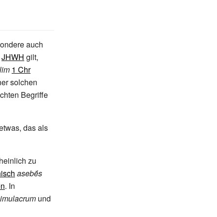
sondere auch
s
JHWH
gilt,
lim
1 Chr
iner solchen
hten Begriffe
 etwas, das als
heinlich zu
hisch
asebḗs
en
. In
simulacrum
und