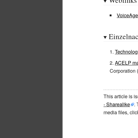
Weblinks
VoiceAge
Einzelna
Technolog
ACELP m
Corporation (
This article is 
- Sharealike
.
media files, cl