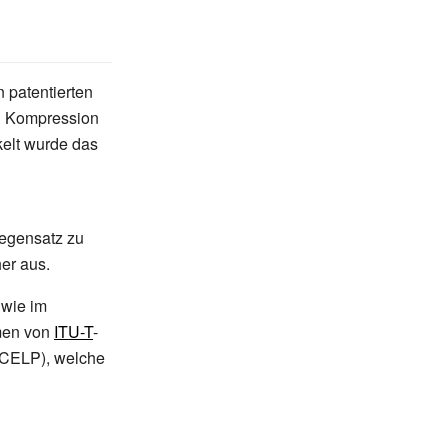
en patentierten
en Kompression
elt wurde das
Gegensatz zu
er aus.
 wie im
men von
ITU-T
-
CELP), welche