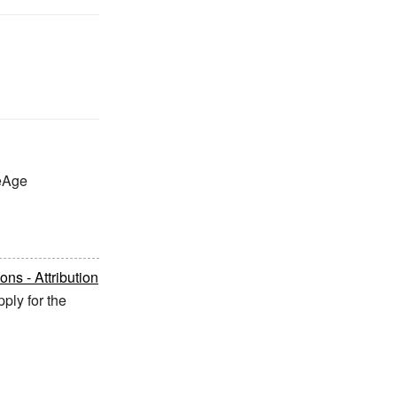
ceAge
s - Attribution
ply for the