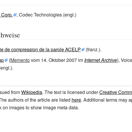
 Corp.
, Codec Technologies (engl.)
chweise
ie de compression de la parole ACELP
(franz.).
ap
(
Memento
vom 14. Oktober 2007 im
Internet Archive
)
, Voi
engl.).
issued from
Wikipedia
. The text is licensed under
Creative Common
 The authors of the article are listed
here
. Additional terms may ap
ick on images to show image meta data.