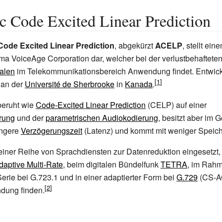
c Code Excited Linear Prediction
Code Excited Linear Prediction
, abgekürzt
ACELP
, stellt ein
rma
VoiceAge Corporation
dar, welcher bei der verlustbehaftet
alen
im Telekommunikationsbereich Anwendung findet. Entwick
 an der
Université de Sherbrooke
in
Kanada
.
beruht wie
Code-Excited Linear Prediction
(CELP) auf einer
erung
und der
parametrischen Audiokodierung
, besitzt aber im 
ingere
Verzögerungszeit
(Latenz) und kommt mit weniger Speich
iner Reihe von Sprachdiensten zur Datenreduktion eingesetzt,
daptive Multi-Rate
, beim digitalen Bündelfunk
TETRA
, im Rah
erie bei
G.723.1
und in einer adaptierter Form bei
G.729
(CS-A
ung finden.