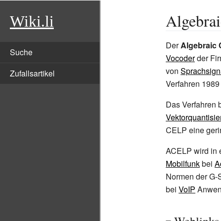
Algebrai
Wiki.li
Der
Algebraic 
Suche
Vocoder
der Fi
von
Sprachsign
Zufallsartikel
Verfahren 1989
Das Verfahren 
Vektorquantisi
CELP eine ger
ACELP wird in e
Mobilfunk
bei
A
Normen der G-S
bei
VoIP
Anwend