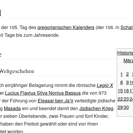
l
t der 105. Tag des
gregorianischen Kalenders
(der 106. in
Schal
60 Tage bis zum Jahresende.
e
Histori
Mär
 Weltgeschehen
1
2
8
9
1
ch einjähriger Belagerung nimmt die römische
Legio X
15
16
1
er
Lucius Flavius Silva Nonius Bassus
die von 973
22
23
2
r der Führung von
Eleasar ben Ja’ir
verteidigte jüdische
29
30
ng
Masada
ein und beendet damit den
Jüdischen Krieg
.
ur sieben Überlebende, zwei Frauen und fünf Kinder,
 haben den Freitod gewählt oder sind von ihren
ötet worden.