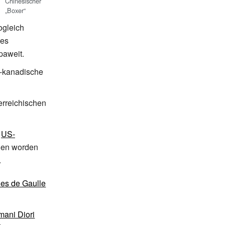
Chinesischer
„Boxer“
ogleich
ses
paweit.
h-kanadische
erreichischen
n
US-
hen worden
.
les de Gaulle
ani Diori