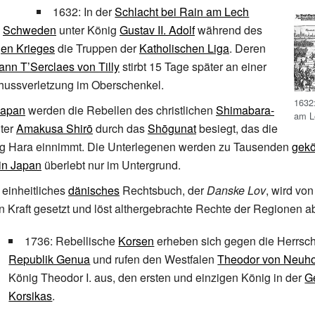
1632: In der
Schlacht bei Rain am Lech
e
Schweden
unter König
Gustav
II. Adolf
während des
gen Krieges
die Truppen der
Katholischen Liga
. Deren
ann T’Serclaes von Tilly
stirbt 15 Tage später an einer
chussverletzung im Oberschenkel.
1632:
Japan
werden die Rebellen des christlichen
Shimabara-
am L
ter
Amakusa Shirō
durch das
Shōgunat
besiegt, das die
ung Hara einnimmt. Die Unterlegenen werden zu Tausenden
gekö
in Japan
überlebt nur im Untergrund.
 einheitliches
dänisches
Rechtsbuch, der
Danske Lov
, wird vo
n Kraft gesetzt und löst althergebrachte Rechte der Regionen a
1736: Rebellische
Korsen
erheben sich gegen die Herrsch
Republik Genua
und rufen den Westfalen
Theodor von Neuho
König Theodor
I. aus, den ersten und einzigen König in der
G
Korsikas
.