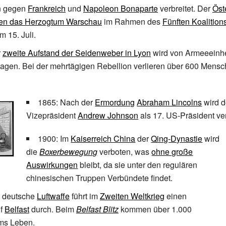
n gegen
Frankreich
und
Napoleon Bonaparte
verbreitet. Der
Öst
en das Herzogtum Warschau
im Rahmen des
Fünften Koalition
m 15. Juli.
r
zweite Aufstand der Seidenweber in Lyon
wird von Armeeeinhe
agen. Bei der mehrtägigen Rebellion verlieren über 600 Mensc
1865: Nach der
Ermordung
Abraham Lincolns
wird 
Vizepräsident
Andrew Johnson
als 17. US-Präsident ver
1900: Im
Kaiserreich China
der
Qing-Dynastie
wird
die
Boxerbewegung
verboten, was
ohne große
Auswirkungen
bleibt, da sie unter den regulären
chinesischen Truppen Verbündete findet.
e deutsche
Luftwaffe
führt im
Zweiten Weltkrieg
einen
f
Belfast
durch. Beim
Belfast Blitz
kommen über 1.000
ms Leben.