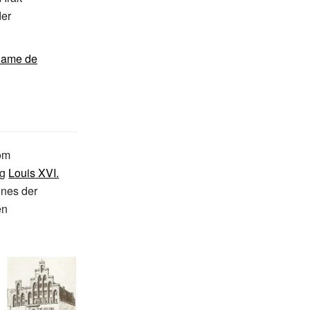
der
Dame de
vom
ig
Louis
XVI.
ines der
en