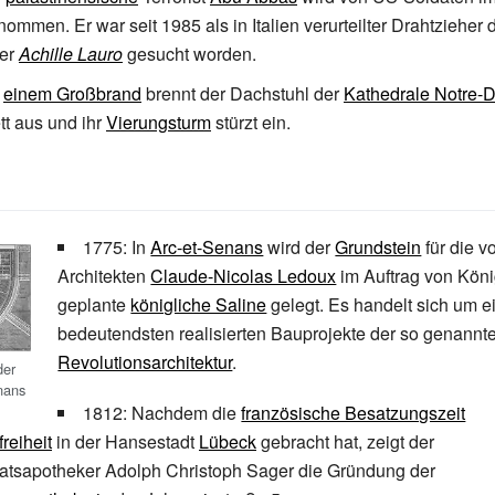
mmen. Er war seit 1985 als in Italien verurteilter Drahtzieher 
der
Achille Lauro
gesucht worden.
i
einem Großbrand
brennt der Dachstuhl der
Kathedrale Notre-
t aus und ihr
Vierungsturm
stürzt ein.
1775: In
Arc-et-Senans
wird der
Grundstein
für die 
Architekten
Claude-Nicolas Ledoux
im Auftrag von Kön
geplante
königliche Saline
gelegt. Es handelt sich um e
bedeutendsten realisierten Bauprojekte der so genannt
Revolutionsarchitektur
.
der
nans
1812: Nachdem die
französische Besatzungszeit
reiheit
in der Hansestadt
Lübeck
gebracht hat, zeigt der
atsapotheker Adolph Christoph Sager die Gründung der