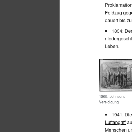
Proklamatio
Feldzug geg
dauert bis zu
1834: De
niedergeschl
Leben.
1865: Johnsons
Vereidigung
1941: Di
Luftangriff
au
Menschen u