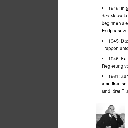
1945: In
des Massake
beginnen sie
Endphaseve
1945: Da
Truppen unt
1945:
Kar
Regierung vo
1961: Zur
amerikanisc
sind, drei Fl