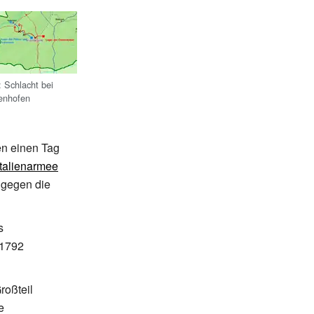
 Schlacht bei
fenhofen
n einen Tag
Italienarmee
 gegen die
s
 1792
roßteil
e