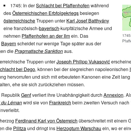
1745: In der
Schlacht bei Pfaffenhofen
während
des
Österreichischen Erbfolgekriegs
besiegen
österreichische
Truppen unter
Karl Josef Batthyány
eine französisch-
bayerisch
-kurpfälzische Armee und
1745:
nehmen
Pfaffenhofen an der Ilm
ein. Das
Pfaf
e
Bayern
scheidet nur wenige Tage später aus der
gen die
Pragmatische Sanktion
aus.
erreichische Truppen unter
Joseph Philipp Vukasović
erscheine
chlacht bei Dego
, können bei der siegreichen napoleonischen
ung hervorrufen und sich mit erbeuteten Kanonen eine Zeit lang
lten, ehe sie sich zurückziehen müssen.
e Republik
Genf
verliert ihre Unabhängigkeit durch
Annexion
. Al
 du Léman
wird sie von
Frankreich
beim zweiten Versuch nach
nverleibt.
zherzog
Ferdinand Karl von Österreich
überschreitet mit einem G
en die
Pilitza
und dringt ins
Herzogtum Warschau
ein, wo er ein