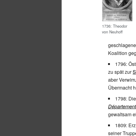
1736: Theodor
von Neuhoff
geschlagen
Koalition ge
1796: Öst
zu spät zur
S
aber Verwirr
Übermacht ha
1798: Di
Département
gewaltsam ei
1809: Er
seiner Trupp