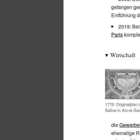
gefangen geno
Entführung 
2019: Be
Paris
komplet
Wirtschaft
1775: Originalplan 
Saline in Arc-et-Se
die
Gewerbef
ehemalige R