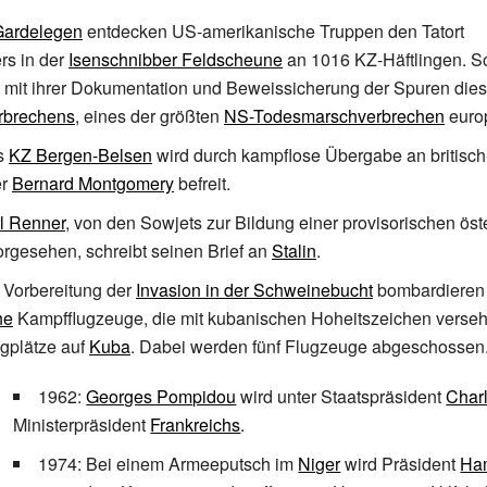
Gardelegen
entdecken US-amerikanische Truppen den Tatort
rs in der
Isenschnibber Feldscheune
an 1016 KZ-Häftlingen. S
 mit ihrer Dokumentation und Beweissicherung der Spuren die
rbrechens
, eines der größten
NS-Todesmarschverbrechen
euro
s
KZ Bergen-Belsen
wird durch kampflose Übergabe an britisc
er
Bernard Montgomery
befreit.
l Renner
, von den Sowjets zur Bildung einer provisorischen öst
rgesehen, schreibt seinen Brief an
Stalin
.
 Vorbereitung der
Invasion in der Schweinebucht
bombardiere
he
Kampfflugzeuge, die mit kubanischen Hoheitszeichen verse
ugplätze auf
Kuba
. Dabei werden fünf Flugzeuge abgeschossen
1962:
Georges Pompidou
wird unter Staatspräsident
Char
Ministerpräsident
Frankreichs
.
1974: Bei einem Armeeputsch im
Niger
wird Präsident
Ham