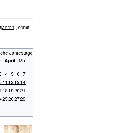
tjahren
), somit
sche Jahrestage
z
·
April
·
Mai
3
4
5
6
7
0
11
12
13
14
7
18
19
20
21
4
25
26
27
28