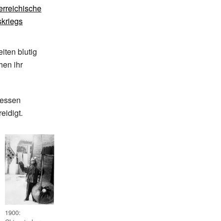
erreichische
skriegs
iten blutig
hen ihr
dessen
eidigt.
1900: