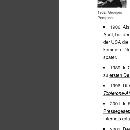
1962: Georges
Pompidou
1986: Als
April, bei 
der USA die
kommen. Dies
später.
1989: In
zu
ersten De
1996: Die
Toblerone-Af
2001: In
Pressegeset
Internets
erla
2003: De