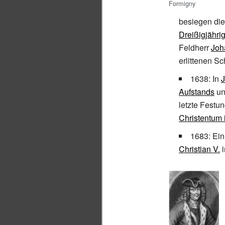
Formigny
besiegen di
Dreißigjähri
Feldherr
Joh
erlittenen S
1638: In
Aufstands
un
letzte Fest
Christentum 
1683: Ein
Christian
V.
i