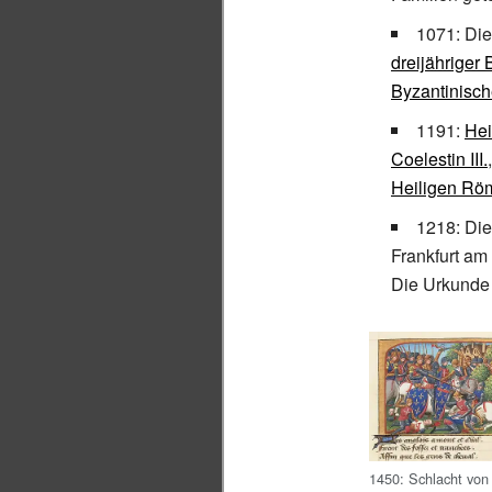
1071: Di
dreijähriger
Byzantinisc
1191:
Hei
Coelestin III.
Heiligen Rö
1218: Di
Frankfurt am
Die Urkunde 
1450: Schlacht von