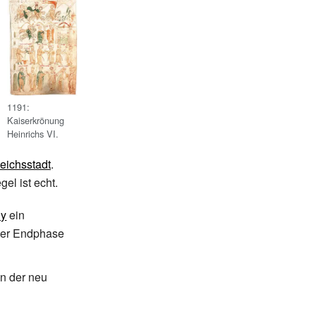
1191:
Kaiserkrönung
Heinrichs
VI.
eichsstadt
.
el ist echt.
ny
ein
der Endphase
on der neu