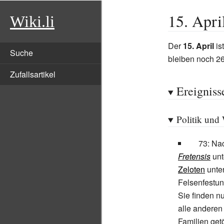
15. Apri
Wiki.li
Der
15. April
is
Suche
bleiben noch 2
Zufallsartikel
Ereigniss
Politik und
73: Na
Fretensis
unt
Zeloten
unte
Felsenfestu
Sie finden n
alle anderen
Familien get