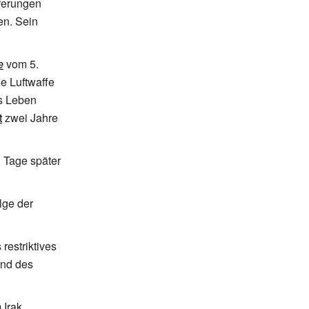
eferungen
n. Sein
e
vom 5.
e Luftwaffe
s Leben
t
zwei Jahre
i Tage später
lge der
restriktives
und des
 Irak