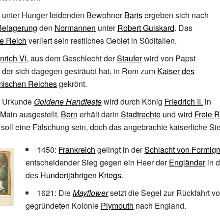
e unter Hunger leidenden Bewohner
Baris
ergeben sich nach
 Belagerung
den
Normannen
unter
Robert Guiskard
. Das
he Reich
verliert sein restliches Gebiet in Süditalien.
nrich
VI.
aus dem Geschlecht der
Staufer
wird von Papst
, der sich dagegen gesträubt hat, in Rom zum
Kaiser des
mischen Reiches
gekrönt.
e Urkunde
Goldene Handfeste
wird durch König
Friedrich
II.
in
 Main ausgestellt.
Bern
erhält darin
Stadtrechte
und wird
Freie R
soll eine Fälschung sein, doch das angebrachte kaiserliche Sieg
1450:
Frankreich
gelingt in der
Schlacht von Formig
entscheidender Sieg gegen ein Heer der
Engländer
in 
des
Hundertjährigen Kriegs
.
1621: Die
Mayflower
setzt die Segel zur Rückfahrt v
gegründeten Kolonie
Plymouth
nach England.