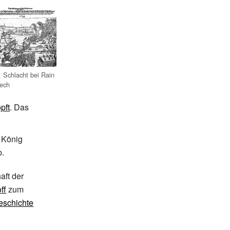
 Schlacht bei Rain
ech
pft
. Das
n König
b.
aft der
ff
zum
eschichte