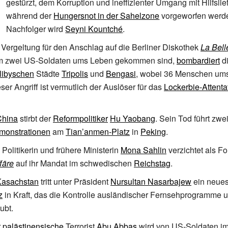
gestürzt, dem Korruption und ineffizienter Umgang mit Hilfsli
während der
Hungersnot in der Sahelzone
vorgeworfen werde
Nachfolger wird
Seyni Kountché
.
 Vergeltung für den Anschlag auf die Berliner Diskothek
La Bell
dem zwei US-Soldaten ums Leben gekommen sind,
bombardiert
di
libyschen
Städte
Tripolis
und
Bengasi
, wobei 36 Menschen um
er Angriff ist vermutlich der Auslöser für das
Lockerbie-Attenta
China
stirbt der
Reformpolitiker
Hu Yaobang
. Sein Tod führt zwe
monstrationen
am
Tian’anmen-Platz
in
Peking
.
 Politikerin und frühere Ministerin
Mona Sahlin
verzichtet als Fo
färe
auf ihr Mandat im schwedischen
Reichstag
.
Kasachstan
tritt unter Präsident
Nursultan Nasarbajew
ein neues 
z
in Kraft, das die Kontrolle ausländischer Fernsehprogramme 
ubt.
r
palästinensische
Terrorist
Abu Abbas
wird von US-Soldaten im