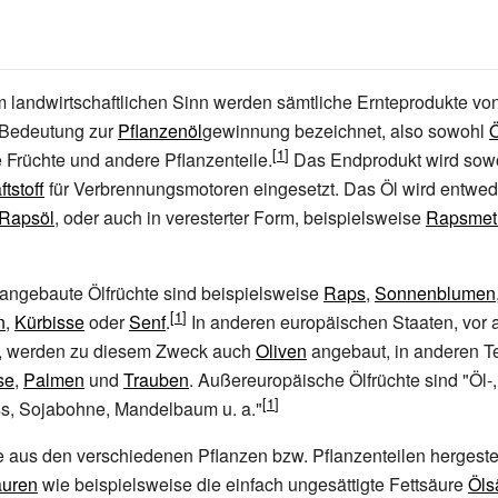
 landwirtschaftlichen Sinn werden sämtliche Ernteprodukte vo
r Bedeutung zur
Pflanzenöl
gewinnung bezeichnet, also sowohl
Ö
e Früchte und andere Pflanzenteile.
Das Endprodukt wird sow
ftstoff
für Verbrennungsmotoren eingesetzt. Das Öl wird entwede
Rapsöl
, oder auch in veresterter Form, beispielsweise
Rapsmeth
angebaute Ölfrüchte sind beispielsweise
Raps
,
Sonnenblumen
n
,
Kürbisse
oder
Senf
.
In anderen europäischen Staaten, vor 
, werden zu diesem Zweck auch
Oliven
angebaut, in anderen Te
se
,
Palmen
und
Trauben
. Außereuropäische Ölfrüchte sind "Öl
ss, Sojabohne, Mandelbaum u.
a."
e aus den verschiedenen Pflanzen bzw. Pflanzenteilen hergeste
äuren
wie beispielsweise die einfach ungesättigte Fettsäure
Öls