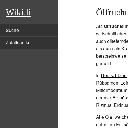
Ölfrucht
Wiki.li
Als
Ölfrüchte
im
Suche
wirtschaftliche
auch ölliefernd
Zufallsartikel
als auch als
Kra
beispielsweise
genutzt.
In
Deutschland
Rübsamen,
Lei
Mittelmeerraum
ebenso
Erdnüs
Rizinus, Erdnu
Alle Öle, welch
enthalten
Fetts