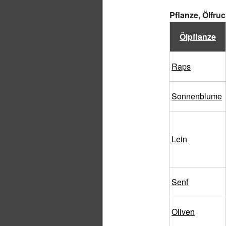
Pflanze, Ölfru
Ölpflanze
Raps
Sonnenblume
Lein
Senf
Oliven