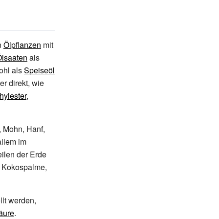
n
Ölpflanzen
mit
lsaaten
als
ohl als
Speiseöl
r direkt, wie
ylester
,
, Mohn, Hanf,
allem im
ilen der Erde
-, Kokospalme,
llt werden,
äure
.