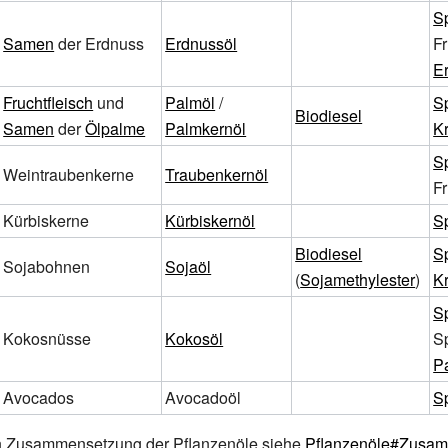
S
Samen
der Erdnuss
Erdnussöl
Fr
E
Fruchtfleisch
und
Palmöl
/
S
Biodiesel
Samen
der
Ölpalme
Palmkernöl
Kr
S
Weintraubenkerne
Traubenkernöl
F
Kürbiskerne
Kürbiskernöl
S
Biodiesel
S
Sojabohnen
Sojaöl
(
Sojamethylester
)
Kr
S
Kokosnüsse
Kokosöl
Sp
P
Avocados
Avocadoöl
S
n Zusammensetzung der Pflanzenöle siehe
Pflanzenöle#Zusa