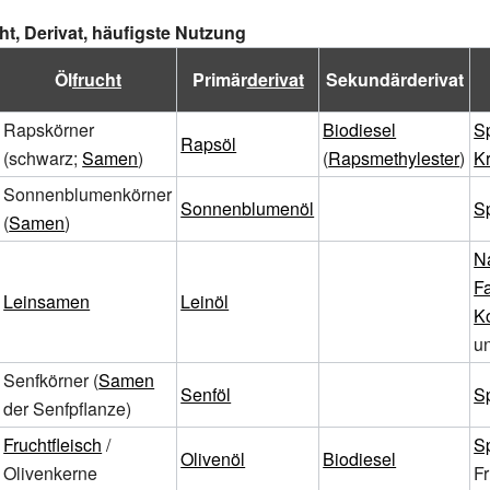
cht, Derivat, häufigste Nutzung
Öl
frucht
Primär
derivat
Sekundärderivat
Rapskörner
Biodiesel
S
Rapsöl
(schwarz;
Samen
)
(
Rapsmethylester
)
Kr
Sonnenblumenkörner
Sonnenblumenöl
S
(
Samen
)
N
Fa
Leinsamen
Leinöl
K
u
Senfkörner (
Samen
Senföl
S
der Senfpflanze)
Fruchtfleisch
/
S
Olivenöl
Biodiesel
Olivenkerne
Fr