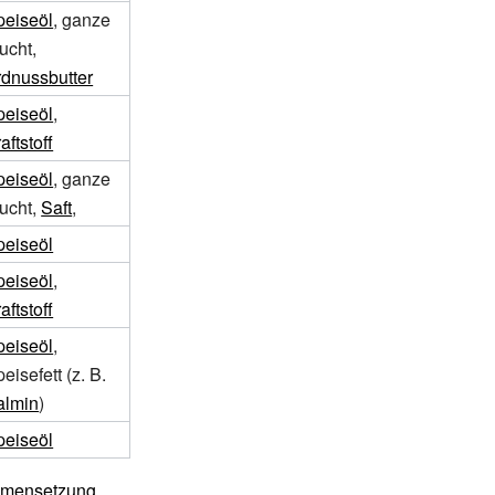
peiseöl
, ganze
ucht,
rdnussbutter
peiseöl
,
aftstoff
peiseöl
, ganze
rucht,
Saft
,
peiseöl
peiseöl
,
aftstoff
peiseöl
,
eisefett (z.
B.
almin
)
peiseöl
mmensetzung
.