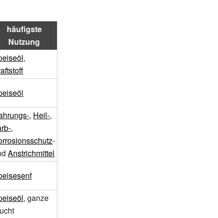
häufigste
Nutzung
peiseöl
,
aftstoff
peiseöl
ahrungs-
,
Heil-
,
rb-
,
orrosionsschutz
-
nd
Anstrichmittel
peisesenf
peiseöl
, ganze
ucht