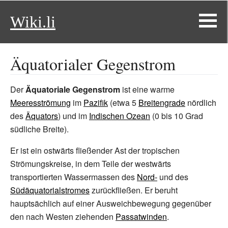
Wiki.li
Äquatorialer Gegenstrom
Der
Äquatoriale Gegenstrom
ist eine warme
Meeresströmung
im
Pazifik
(etwa 5
Breitengrade
nördlich
des
Äquators
) und im
Indischen Ozean
(0 bis 10 Grad
südliche Breite).
Er ist ein ostwärts fließender Ast der tropischen
Strömungskreise, in dem Teile der westwärts
transportierten Wassermassen des
Nord-
und des
Südäquatorialstromes
zurückfließen. Er beruht
hauptsächlich auf einer Ausweichbewegung gegenüber
den nach Westen ziehenden
Passatwinden
.